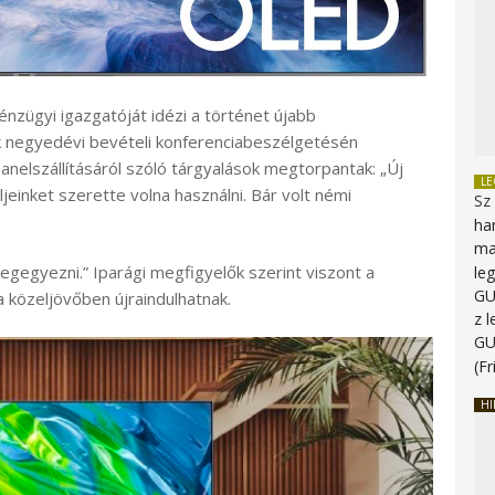
énzügyi igazgatóját idézi a történet újabb
k negyedévi bevételi konferenciabeszélgetésén
nelszállításáról szóló tárgyalások megtorpantak: „Új
L
jeinket szerette volna használni. Bár volt némi
Sz
ha
ma
egegyezni.” Iparági megfigyelők szerint viszont a
le
G
közeljövőben újraindulhatnak.
z 
G
(Fr
HI