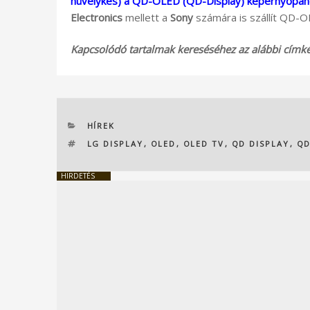
hüvelykes) a QD-OLED (QD-Display) képernyőpanel
Electronics
mellett a
Sony
számára is szállít QD-
Kapcsolódó tartalmak kereséséhez az alábbi címkék
KATEGÓRIÁK
HÍREK
CÍMKÉK
LG DISPLAY
,
OLED
,
OLED TV
,
QD DISPLAY
,
QD
HIRDETÉS