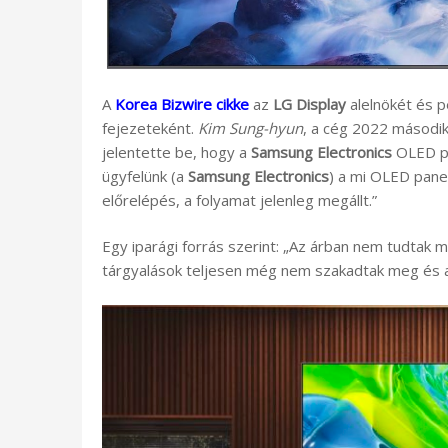
A
Korea Bizwire cikke
az
LG Display
alelnökét és p
fejezeteként.
Kim Sung-hyun
, a cég 2022 másodi
jelentette be, hogy a
Samsung Electronics
OLED pa
ügyfelünk (a
Samsung Electronics
) a mi OLED panel
előrelépés, a folyamat jelenleg megállt.”
Egy iparági forrás szerint: „Az árban nem tudtak m
tárgyalások teljesen még nem szakadtak meg és a 