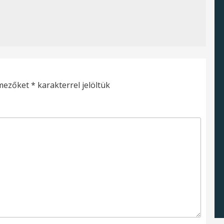
 mezőket
*
karakterrel jelöltük