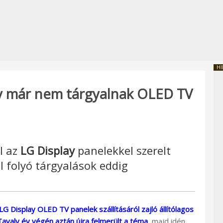
HI
y már nem tárgyalnak OLED TV
l az
LG Display
panelekkel szerelt
l folyó tárgyalások eddig
G Display OLED TV panelek szállításáról zajló állítólagos
Tavaly év végén aztán újra felmerült a téma
, majd idén