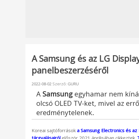
A Samsung és az LG Displa
panelbeszerzéséről
Beküldve:
2022-08-02
Szerző:
GURU
A
Samsung
egyhamar nem kíná
olcsó OLED TV-ket, mivel az errő
eredménytelenek.
Koreai sajtóforrások
a Samsung Electronics és az L
tárgyalásairól
először 2021 áprilisában cikkeztek.