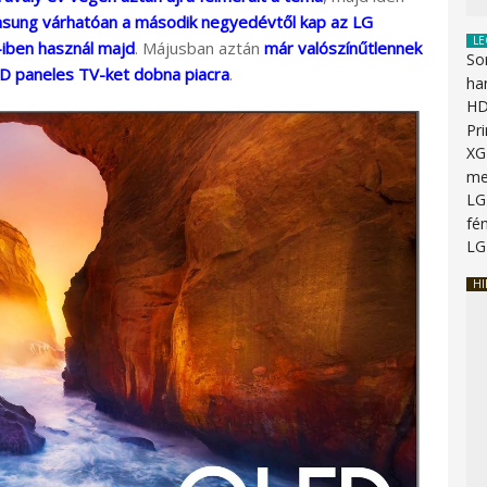
sung várhatóan a második negyedévtől kap az LG
LE
iben használ majd
. Májusban aztán
már valószínűtlennek
So
D paneles TV-ket dobna piacra
.
ha
HD
Pr
XG
me
LG
fén
LG
HI