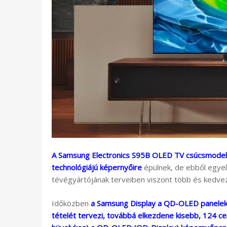
A Samsung Electronics S95B OLED TV csúcsmodel
technológiájú képernyőire
épülnek, de ebből egyelő
tévégyártójának terveiben viszont több és kedve
Időközben
a Samsung Display a QD-OLED panelek
tételét tervezi, továbbá elkezdene kisebb, 124 ce