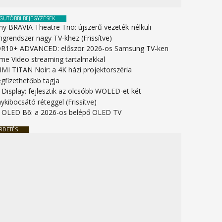
GUTÓBBI BEJEGYZÉSEK
ny BRAVIA Theatre Trio: újszerű vezeték-nélküli
ngrendszer nagy TV-khez (Frissítve)
R10+ ADVANCED: először 2026-os Samsung TV-ken
ime Video streaming tartalmakkal
IMI TITAN Noir: a 4K házi projektorszéria
gfizethetőbb tagja
 Display: fejlesztik az olcsóbb WOLED-et két
ykibocsátó réteggel (Frissítve)
 OLED B6: a 2026-os belépő OLED TV
RDETÉS