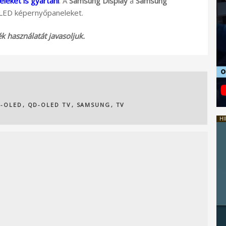
eket is gyártani
. A
Samsung Display
a
Samsung
OLED képernyőpaneleket.
 használatát javasoljuk.
-OLED
,
QD-OLED TV
,
SAMSUNG
,
TV
HI