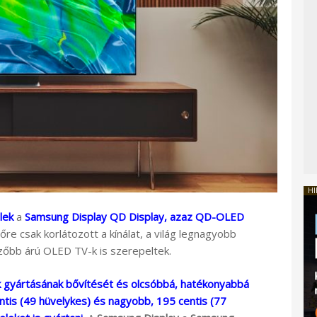
HI
lek
a
Samsung Display QD Display, azaz QD-OLED
re csak korlátozott a kínálat, a világ legnagyobb
zőbb árú OLED TV-k is szerepeltek.
 gyártásának bővítését és olcsóbbá, hatékonyabbá
ntis (49 hüvelykes) és nagyobb, 195 centis (77