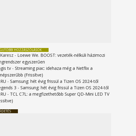
EGUTÓBBI HOZZÁSZÓLÁSOK
 Karesz
-
Loewe We. BOOST: vezeték-nélküli házimozi
ngrendszer egyszerűen
gis tv
-
Streaming piac: idehaza még a Netflix a
gnépszerűbb (Frissítve)
URU
-
Samsung: hét évig frissül a Tizen OS 2024-től
legends 3
-
Samsung: hét évig frissül a Tizen OS 2024-től
URU
-
TCL C7L: a megfizethetőbb Super QD-Mini LED TV
issítve)
RDETÉS