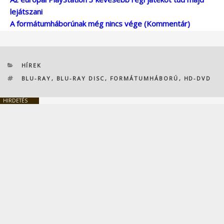
lejátszani
A formátumháborúnak még nincs vége (Kommentár)
KATEGÓRIÁK
HÍREK
CÍMKÉK
BLU-RAY
,
BLU-RAY DISC
,
FORMÁTUMHÁBORÚ
,
HD-DVD
HIRDETÉS