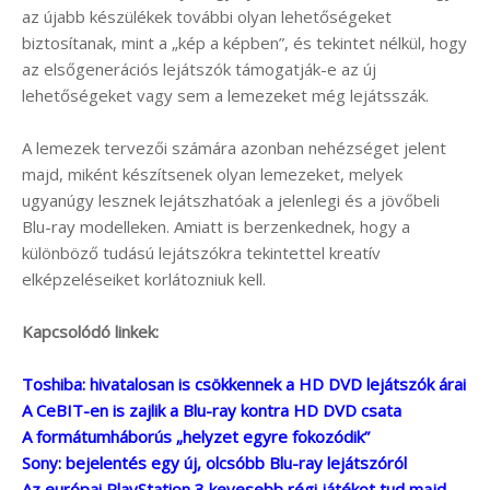
az újabb készülékek további olyan lehetőségeket
biztosítanak, mint a „kép a képben”, és tekintet nélkül, hogy
az elsőgenerációs lejátszók támogatják-e az új
lehetőségeket vagy sem a lemezeket még lejátsszák.
A lemezek tervezői számára azonban nehézséget jelent
majd, miként készítsenek olyan lemezeket, melyek
ugyanúgy lesznek lejátszhatóak a jelenlegi és a jövőbeli
Blu-ray modelleken. Amiatt is berzenkednek, hogy a
különböző tudású lejátszókra tekintettel kreatív
elképzeléseiket korlátozniuk kell.
Kapcsolódó linkek:
Toshiba: hivatalosan is csökkennek a HD DVD lejátszók árai
A CeBIT-en is zajlik a Blu-ray kontra HD DVD csata
A formátumháborús „helyzet egyre fokozódik”
Sony: bejelentés egy új, olcsóbb Blu-ray lejátszóról
Az európai PlayStation 3 kevesebb régi játékot tud majd