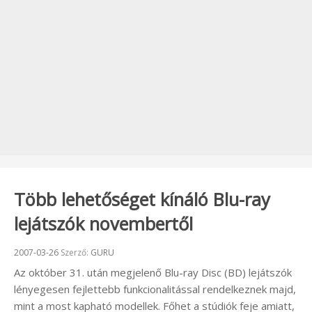
Több lehetőséget kínáló Blu-ray
lejátszók novembertől
Beküldve:
2007-03-26
Szerző:
GURU
Az október 31. után megjelenő Blu-ray Disc (BD) lejátszók
lényegesen fejlettebb funkcionalitással rendelkeznek majd,
mint a most kapható modellek. Főhet a stúdiók feje amiatt,