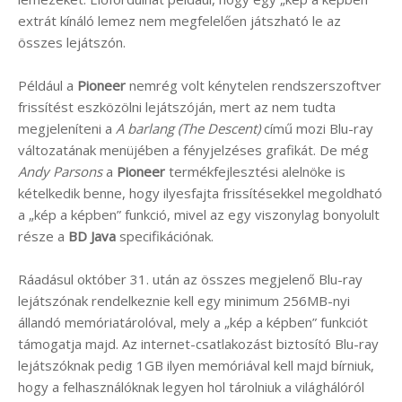
extrát kínáló lemez nem megfelelően játszható le az
összes lejátszón.
Például a
Pioneer
nemrég volt kénytelen rendszerszoftver
frissítést eszközölni lejátszóján, mert az nem tudta
megjeleníteni a
A barlang (The Descent)
című mozi Blu-ray
változatának menüjében a fényjelzéses grafikát. De még
Andy Parsons
a
Pioneer
termékfejlesztési alelnöke is
kételkedik benne, hogy ilyesfajta frissítésekkel megoldható
a „kép a képben” funkció, mivel az egy viszonylag bonyolult
része a
BD Java
specifikációnak.
Ráadásul október 31. után az összes megjelenő Blu-ray
lejátszónak rendelkeznie kell egy minimum 256MB-nyi
állandó memóriatárolóval, mely a „kép a képben” funkciót
támogatja majd. Az internet-csatlakozást biztosító Blu-ray
lejátszóknak pedig 1GB ilyen memóriával kell majd bírniuk,
hogy a felhasználóknak legyen hol tárolniuk a világhálóról