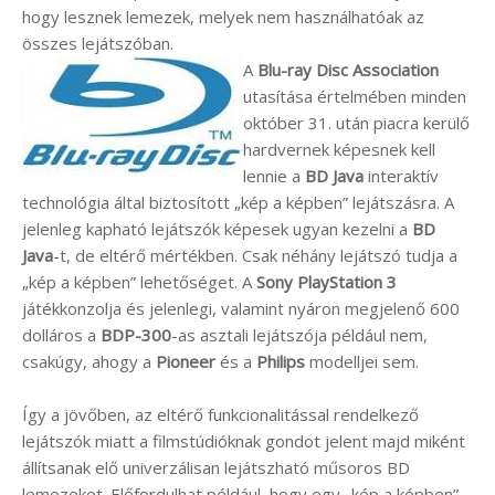
hogy lesznek lemezek, melyek nem használhatóak az
összes lejátszóban.
A
Blu-ray Disc Association
utasítása értelmében minden
október 31. után piacra kerülő
hardvernek képesnek kell
lennie a
BD Java
interaktív
technológia által biztosított „kép a képben” lejátszásra. A
jelenleg kapható lejátszók képesek ugyan kezelni a
BD
Java
-t, de eltérő mértékben. Csak néhány lejátszó tudja a
„kép a képben” lehetőséget. A
Sony PlayStation 3
játékkonzolja és jelenlegi, valamint nyáron megjelenő 600
dolláros a
BDP-300
-as asztali lejátszója például nem,
csakúgy, ahogy a
Pioneer
és a
Philips
modelljei sem.
Így a jövőben, az eltérő funkcionalitással rendelkező
lejátszók miatt a filmstúdióknak gondot jelent majd miként
állítsanak elő univerzálisan lejátszható műsoros BD
lemezeket. Előfordulhat például, hogy egy „kép a képben”