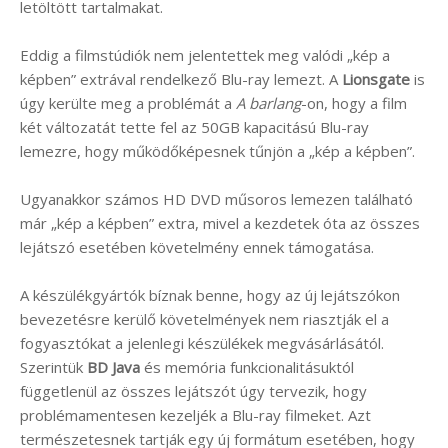
letöltött tartalmakat.
Eddig a filmstúdiók nem jelentettek meg valódi „kép a
képben” extrával rendelkező Blu-ray lemezt. A
Lionsgate
is
úgy kerülte meg a problémát a
A barlang
-on, hogy a film
két változatát tette fel az 50GB kapacitású Blu-ray
lemezre, hogy működőképesnek tűnjön a „kép a képben”.
Ugyanakkor számos HD DVD műsoros lemezen található
már „kép a képben” extra, mivel a kezdetek óta az összes
lejátszó esetében követelmény ennek támogatása.
A készülékgyártók bíznak benne, hogy az új lejátszókon
bevezetésre kerülő követelmények nem riasztják el a
fogyasztókat a jelenlegi készülékek megvásárlásától.
Szerintük
BD Java
és memória funkcionalitásuktól
függetlenül az összes lejátszót úgy tervezik, hogy
problémamentesen kezeljék a Blu-ray filmeket. Azt
természetesnek tartják egy új formátum esetében, hogy