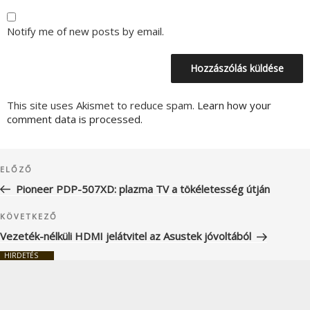
Notify me of new posts by email.
This site uses Akismet to reduce spam.
Learn how your
comment data is processed.
Bejegyzés
Korábbi
ELŐZŐ
navigáció
bejegyzés
Pioneer PDP-507XD: plazma TV a tökéletesség útján
Következő
KÖVETKEZŐ
bejegyzés
Vezeték-nélküli HDMI jelátvitel az Asustek jóvoltából
HIRDETÉS