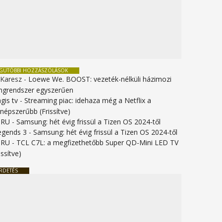
EGUTÓBBI HOZZÁSZÓLÁSOK
 Karesz
-
Loewe We. BOOST: vezeték-nélküli házimozi
ngrendszer egyszerűen
gis tv
-
Streaming piac: idehaza még a Netflix a
gnépszerűbb (Frissítve)
URU
-
Samsung: hét évig frissül a Tizen OS 2024-től
legends 3
-
Samsung: hét évig frissül a Tizen OS 2024-től
URU
-
TCL C7L: a megfizethetőbb Super QD-Mini LED TV
issítve)
RDETÉS