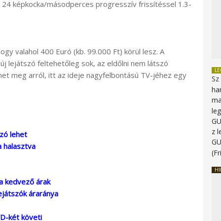
r 24 képkocka/másodperces progresszív frissítéssel 1.3-
hogy valahol 400 Euró (kb. 99.000 Ft) körül lesz. A
j lejátszó feltehetőleg sok, az eldőlni nem látszó
L
et meg arról, itt az ideje nagyfelbontású TV-jéhez egy
Sz
ha
ma
le
G
z 
zó lehet
G
 halasztva
(Fr
HI
a kedvező árak
ejátszók áraránya
D-két követi