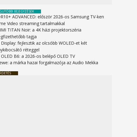
GUTÓBBI BEJEGYZÉSEK
R10+ ADVANCED: először 2026-os Samsung TV-ken
ime Video streaming tartalmakkal
IMI TITAN Noir: a 4K házi projektorszéria
gfizethetőbb tagja
 Display: fejlesztik az olcsóbb WOLED-et két
nykibocsátó réteggel
 OLED B6: a 2026-os belépő OLED TV
ewe: a márka hazai forgalmazója az Audio Mekka
RDETÉS