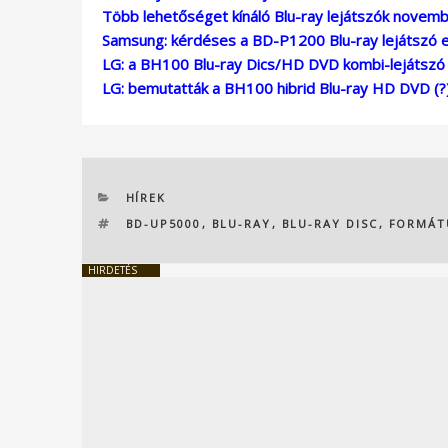
Több lehetőséget kínáló Blu-ray lejátszók novemb
Samsung: kérdéses a BD-P1200 Blu-ray lejátszó 
LG: a BH100 Blu-ray Dics/HD DVD kombi-lejátszó 
LG: bemutatták a BH100 hibrid Blu-ray HD DVD (?)
KATEGÓRIÁK
HÍREK
CÍMKÉK
BD-UP5000
,
BLU-RAY
,
BLU-RAY DISC
,
FORMÁT
HIRDETÉS