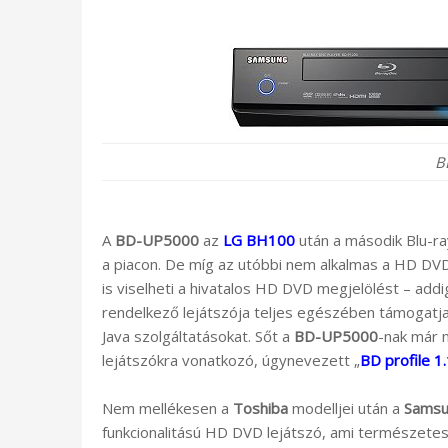
B
A
BD-UP5000
az
LG BH100
után a második Blu-ra
a piacon. De míg az utóbbi nem alkalmas a HD DVD h
is viselheti a hivatalos HD DVD megjelölést – add
rendelkező lejátszója teljes egészében támogatj
Java szolgáltatásokat. Sőt a
BD-UP5000
-nak már m
lejátszókra vonatkozó, úgynevezett „
BD profile 1
Nem mellékesen a
Toshiba
modelljei után a
Sams
funkcionalitású HD DVD lejátszó, ami természete