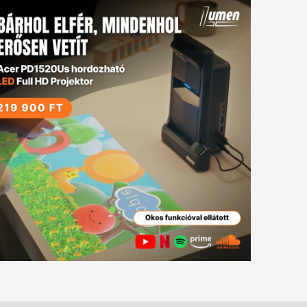
tkező
gyzés