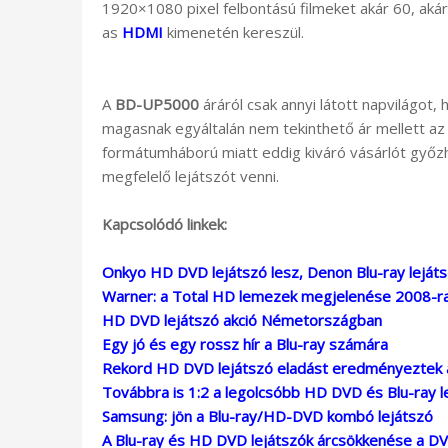
1920×1080 pixel felbontású filmeket akár 60, aká
as
HDMI
kimenetén kereszül.
A
BD-UP5000
áráról csak annyi látott napvilágot, 
magasnak egyáltalán nem tekinthető ár mellett az ú
formátumháború miatt eddig kiváró vásárlót győzh
megfelelő lejátszót venni.
Kapcsolódó linkek:
Onkyo HD DVD lejátszó lesz, Denon Blu-ray lejáts
Warner: a Total HD lemezek megjelenése 2008-ra
HD DVD lejátszó akció Németországban
Egy jó és egy rossz hír a Blu-ray számára
Rekord HD DVD lejátszó eladást eredményeztek 
Továbbra is 1:2 a legolcsóbb HD DVD és Blu-ray l
Samsung: jön a Blu-ray/HD-DVD kombó lejátszó
A Blu-ray és HD DVD lejátszók árcsökkenése a DV