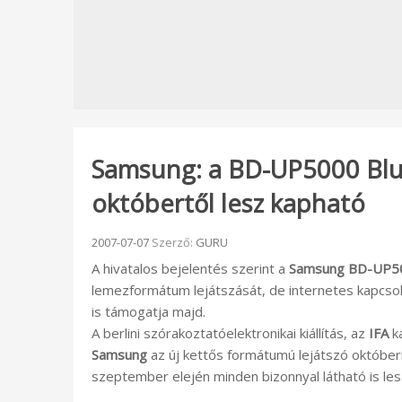
Samsung: a BD-UP5000 Blu
októbertől lesz kapható
Beküldve:
2007-07-07
Szerző:
GURU
A hivatalos bejelentés szerint a
Samsung BD-UP5
lemezformátum lejátszását, de internetes kapcsolat
is támogatja majd.
A berlini szórakoztatóelektronikai kiállítás, az
IFA
ka
Samsung
az új kettős formátumú lejátszó októbe
szeptember elején minden bizonnyal látható is les