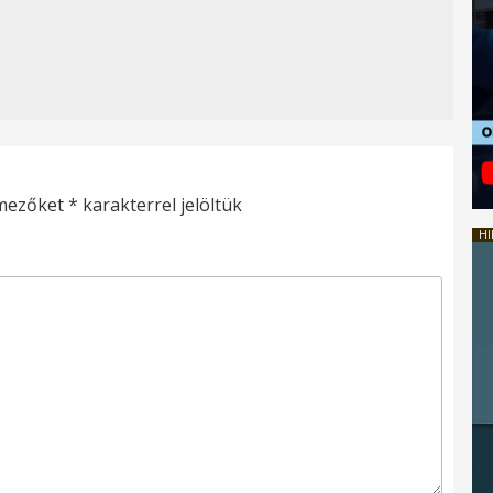
 mezőket
*
karakterrel jelöltük
HI