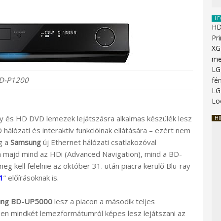
LE
HD
Pr
XG
me
LG
D-P1200
fé
LG
Lo
y és HD DVD lemezek lejátszásra alkalmas készülék lesz
HI
álózati és interaktív funkcióinak ellátására – ezért nem
ig a
Samsung
új Ethernet hálózati csatlakozóval
a majd mind az HDi (Advanced Navigation), mind a BD-
eg kell felelnie az október 31. után piacra kerülő Blu-ray
.1
” előírásoknak is.
ung BD-UP5000
lesz a piacon a második teljes
sen mindkét lemezformátumról képes lesz lejátszani az