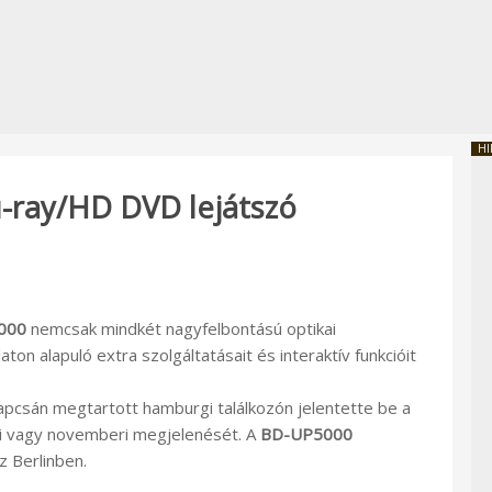
HI
-ray/HD DVD lejátszó
000
nemcsak mindkét nagyfelbontású optikai
on alapuló extra szolgáltatásait és interaktív funkcióit
pcsán megtartott hamburgi találkozón jelentette be a
ri vagy novemberi megjelenését. A
BD-UP5000
z Berlinben.