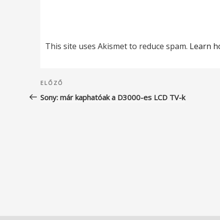
This site uses Akismet to reduce spam.
Learn h
Bejegyzés
Korábbi
ELŐZŐ
navigáció
bejegyzés
Sony: már kaphatóak a D3000-es LCD TV-k