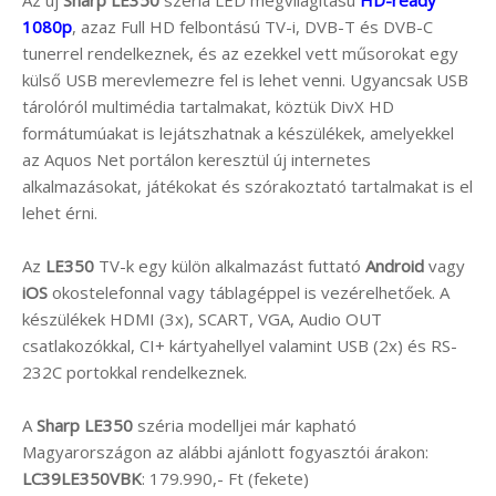
1080p
, azaz Full HD felbontású TV-i, DVB-T és DVB-C
tunerrel rendelkeznek, és az ezekkel vett műsorokat egy
külső USB merevlemezre fel is lehet venni. Ugyancsak USB
tárolóról multimédia tartalmakat, köztük DivX HD
formátumúakat is lejátszhatnak a készülékek, amelyekkel
az Aquos Net portálon keresztül új internetes
alkalmazásokat, játékokat és szórakoztató tartalmakat is el
lehet érni.
Az
LE350
TV-k egy külön alkalmazást futtató
Android
vagy
iOS
okostelefonnal vagy táblagéppel is vezérelhetőek. A
készülékek HDMI (3x), SCART, VGA, Audio OUT
csatlakozókkal, CI+ kártyahellyel valamint USB (2x) és RS-
232C portokkal rendelkeznek.
A
Sharp LE350
széria modelljei már kapható
Magyarországon az alábbi ajánlott fogyasztói árakon:
LC39LE350VBK
: 179.990,- Ft (fekete)