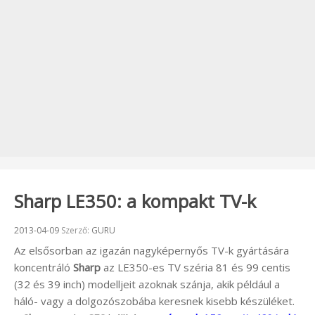
Sharp LE350: a kompakt TV-k
Beküldve:
2013-04-09
Szerző:
GURU
Az elsősorban az igazán nagyképernyős TV-k gyártására
koncentráló
Sharp
az LE350-es TV széria 81 és 99 centis
(32 és 39 inch) modelljeit azoknak szánja, akik például a
háló- vagy a dolgozószobába keresnek kisebb készüléket.