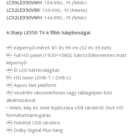
LC39LE350VWH
: 184.990,- Ft (fehér)
LC32LE350VBK
: 139.990,- Ft (fekete)
LC32LE350VWH
: 144.990,- Ft (fehér)
A Sharp LE350 TV-k főbb tulajdonságai:
• Képernyő méret: 81 és 99 cm (32 és 39 inch)
• Full HD panel (1920×1080); tükröződésmentes matt
képernyő
• Él LED háttérvilágítás
• HD tuner (DVB-T / DVB-C)
• Aquos Net platform
• Vezérlés okostelefonon vagy táblagépen futó
alkalmazással
• Videó, kép és zene lejátszása USB tárolóról; DivX HD
formátumtámogatás
• Felvétel USB tárolóra
• Dolby Digital Plus hang