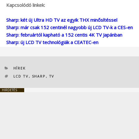
Kapcsolódó linkek:
Sharp: két új Ultra HD TV az egyik THX minősítéssel
Sharp: már csak 152 centinél nagyobb új LCD TV-k a CES-en
Sharp: februártól kapható a 152 centis 4K TV Japánban
Sharp: új LCD TV technológiák a CEATEC-en
KATEGÓRIÁK
HÍREK
CÍMKÉK
LCD TV
,
SHARP
,
TV
HIRDETÉS