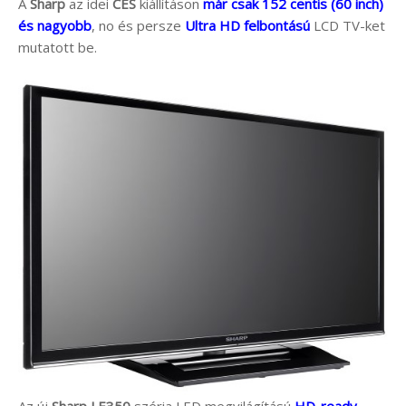
A
Sharp
az idei
CES
kiállításon
már csak 152 centis (60 inch)
és nagyobb
, no és persze
Ultra HD felbontású
LCD TV-ket
mutatott be.
Az új
Sharp LE350
széria LED megvilágítású
HD-ready