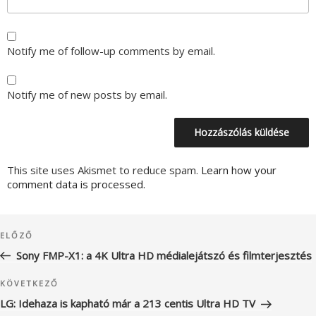
Notify me of follow-up comments by email.
Notify me of new posts by email.
This site uses Akismet to reduce spam.
Learn how your
comment data is processed.
Bejegyzés
Korábbi
ELŐZŐ
navigáció
bejegyzés
Sony FMP-X1: a 4K Ultra HD médialejátszó és filmterjesztés
Következő
KÖVETKEZŐ
bejegyzés
LG: Idehaza is kapható már a 213 centis Ultra HD TV