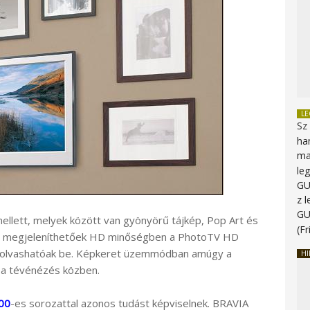
L
Sz
ha
ma
le
G
z 
G
ellett, melyek között van gyönyörű tájkép, Pop Art és
(Fr
k is megjeleníthetőek HD minőségben a PhotoTV HD
 olvashatóak be. Képkeret üzemmódban amúgy a
HI
 a tévénézés közben.
00
-es sorozattal azonos tudást képviselnek. BRAVIA