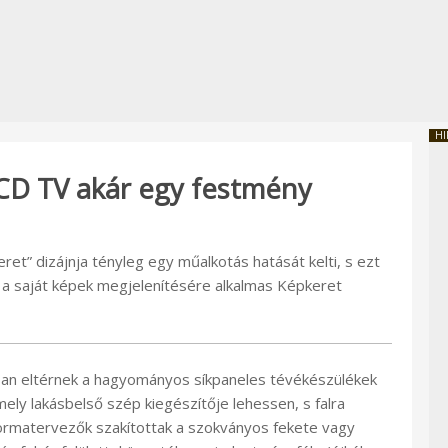
HI
CD TV akár egy festmény
et” dizájnja tényleg egy műalkotás hatását kelti, s ezt
nt a saját képek megjelenítésére alkalmas Képkeret
osan eltérnek a hagyományos síkpaneles tévékészülékek
ly lakásbelső szép kiegészítője lehessen, s falra
formatervezők szakítottak a szokványos fekete vagy