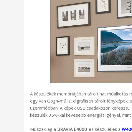
A készülékek memóriájában tárolt hat műalkotás m
egy van Gogh-mű is, digitálisan tárolt fényképe
üzemmódban. A képek USB csatlakozón keresztül
készülék 35%-kal kevesebb energiát igényel, mint
Műszakilag a
BRAVIA E4000
-es készülékek a
W40