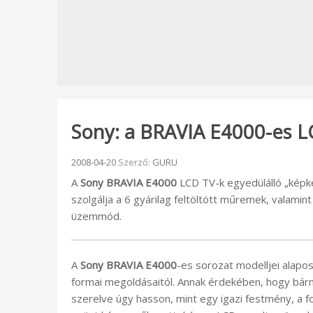
Sony: a BRAVIA E4000-es L
Beküldve:
2008-04-20
Szerző:
GURU
A
Sony BRAVIA E4000
LCD TV-k egyedülálló „képker
szolgálja a 6 gyárilag feltöltött műremek, valami
üzemmód.
A
Sony BRAVIA E4000
-es sorozat modelljei alap
formai megoldásaitól. Annak érdekében, hogy bárme
szerelve úgy hasson, mint egy igazi festmény, a 