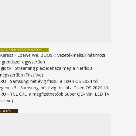
EGUTÓBBI HOZZÁSZÓLÁSOK
 Karesz
-
Loewe We. BOOST: vezeték-nélküli házimozi
ngrendszer egyszerűen
gis tv
-
Streaming piac: idehaza még a Netflix a
gnépszerűbb (Frissítve)
URU
-
Samsung: hét évig frissül a Tizen OS 2024-től
legends 3
-
Samsung: hét évig frissül a Tizen OS 2024-től
URU
-
TCL C7L: a megfizethetőbb Super QD-Mini LED TV
issítve)
RDETÉS