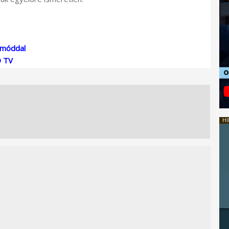
mmóddal
D TV
HI