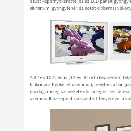
ezüst képernyőkerettel és az LCD panelt gyöngyház
alumínium, gyöngyfehér és sötét dióbarna) vékony 
A 82 és 102 centis (32 és 40 inch) képméretű tel
funkciója a Képkeret üzemmód, melyben a hangulat
gazdag, meleg színekkel és különleges részletess
üzemmódhoz képest csökkentett fényerővel a való