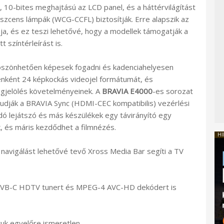
, 10-bites meghajtású az LCD panel, és a háttérvilágítást
eszcens lámpák (WCG-CCFL) biztosítják. Erre alapszik az
ája, és ez teszi lehetővé, hogy a modellek támogatják a
t színtérleírást is.
köszönhetően képesek fogadni és kadenciahelyesen
enként 24 képkockás videojel formátumát, és
jelölés követelményeinek. A
BRAVIA E4000
-es sorozat
tudják a BRAVIA Sync (HDMI-CEC kompatibilis) vezérlési
ódó lejátszó és más készülékek egy távirányító egy
 és máris kezdődhet a filmnézés.
HI
avigálást lehetővé tevő Xross Media Bar segíti a TV
DVB-C HDTV tunert és MPEG-4 AVC-HD dekódert is
ruk egyelőre ismeretlen.