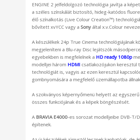
ENGINE 2 jelfeldolgozó technológia javítja a képet
a széles színskálát biztosító, hideg-katódos fluor
élő színalkotás (Live Colour Creation™) technológi
bővített xvYCC vagy a
Sony
által x.v.Colour nevezet
A készülékek 24p True Cinema technológiájának 
megjeleníteni a Blu-ray Disc lejátszók másodperc
egyebekben is megfelelnek a
HD ready 1080p
meg
modelljei három
HDMI
csatlakozójukon keresztül 
technológiát is, vagyis az ezen keresztül kapcsol
gombnyomására a megfelelő üzemállapotba állnak,
A szokványos képernyőmenü helyett az egyszerű n
összes funkciójának és a képek böngészését.
A
BRAVIA E4000
-es sorozat modelljeibe DVB-T/
építenek.
Az új készülékek júniustól lesznek kaphatóak, de á