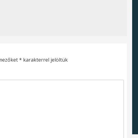
 mezőket
*
karakterrel jelöltük