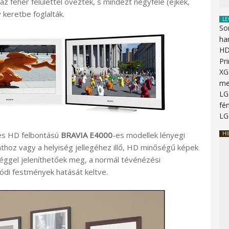
 fehér felülettel övezték, s mindezt négyféle (éjkék,
keretbe foglalták.
LE
So
ha
HD
Pr
XG
me
LG
fén
LG
jes HD felbontású
BRAVIA E4000
-es modellek lényegi
HI
hoz vagy a helyiség jellegéhez illő, HD minőségű képek
éggel jeleníthetőek meg, a normál tévénézési
di festmények hatását keltve.