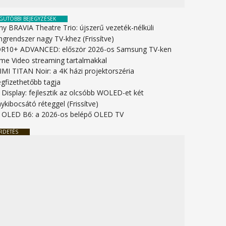
GUTÓBBI BEJEGYZÉSEK
ny BRAVIA Theatre Trio: újszerű vezeték-nélküli
ngrendszer nagy TV-khez (Frissítve)
R10+ ADVANCED: először 2026-os Samsung TV-ken
ime Video streaming tartalmakkal
IMI TITAN Noir: a 4K házi projektorszéria
gfizethetőbb tagja
 Display: fejlesztik az olcsóbb WOLED-et két
ykibocsátó réteggel (Frissítve)
 OLED B6: a 2026-os belépő OLED TV
RDETÉS