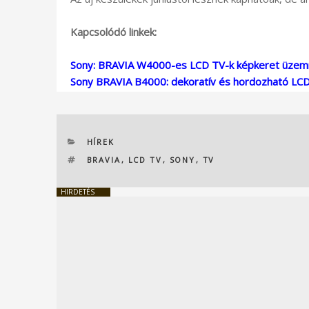
Kapcsolódó linkek:
Sony: BRAVIA W4000-es LCD TV-k képkeret üze
Sony BRAVIA B4000: dekoratív és hordozható LC
KATEGÓRIÁK
HÍREK
CÍMKÉK
BRAVIA
,
LCD TV
,
SONY
,
TV
HIRDETÉS