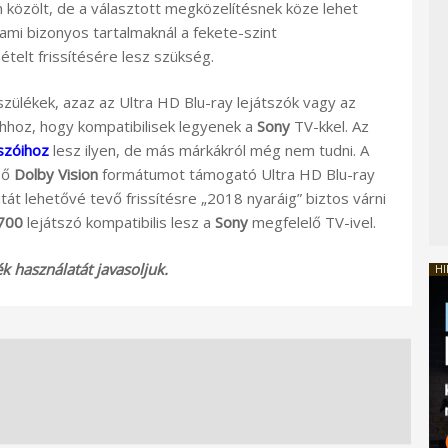
 közölt, de a választott megközelítésnek köze lehet
 ami bizonyos tartalmaknál a fekete-szint
telt frissítésére lesz szükség.
zülékek, azaz az Ultra HD Blu-ray lejátszók vagy az
ahhoz, hogy kompatibilisek legyenek a
Sony
TV-kkel. Az
tszóihoz
lesz ilyen, de más márkákról még nem tudni. A
ső
Dolby Vision
formátumot támogató Ultra HD Blu-ray
tát lehetővé tevő frissítésre „2018 nyaráig” biztos várni
700
lejátszó kompatibilis lesz a
Sony
megfelelő TV-ivel.
 használatát javasoljuk.
HI