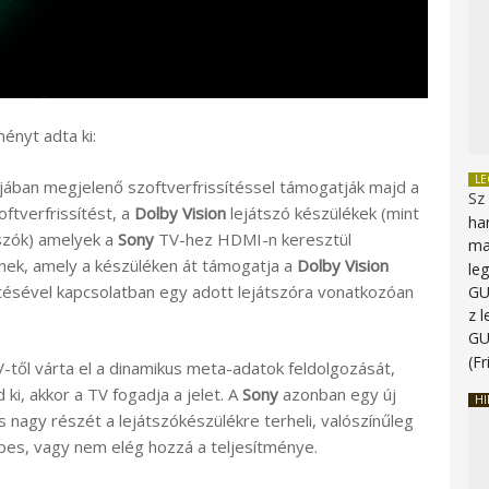
ényt adta ki:
L
ában megjelenő szoftverfrissítéssel támogatják majd a
Sz
ftverfrissítést, a
Dolby Vision
lejátszó készülékek (mint
ha
szók) amelyek a
Sony
TV-hez HDMI-n keresztül
ma
lnek, amely a készüléken át támogatja a
Dolby Vision
le
zítésével kapcsolatban egy adott lejátszóra vonatkozóan
G
z 
G
(Fr
-től várta el a dinamikus meta-adatok feldolgozását,
 ki, akkor a TV fogadja a jelet. A
Sony
azonban egy új
HI
s nagy részét a lejátszókészülékre terheli, valószínűleg
es, vagy nem elég hozzá a teljesítménye.