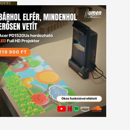
RDETÉS
tkező
gyzés