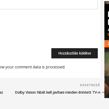
HI
ow your comment data is processed.
Köve
KÖVETKEZŐ
beje
az
Dolby Vision: hibát kell javítani minden érintett TV-n