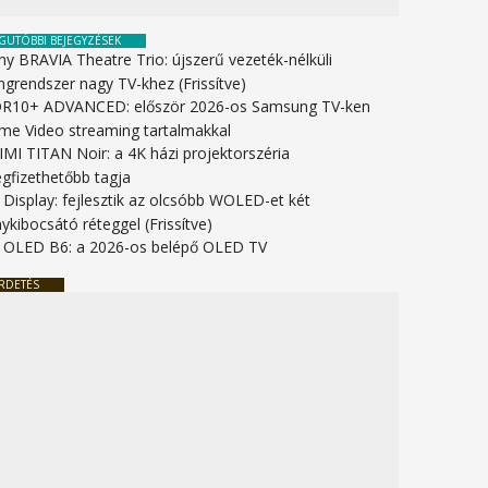
GUTÓBBI BEJEGYZÉSEK
ny BRAVIA Theatre Trio: újszerű vezeték-nélküli
ngrendszer nagy TV-khez (Frissítve)
R10+ ADVANCED: először 2026-os Samsung TV-ken
ime Video streaming tartalmakkal
IMI TITAN Noir: a 4K házi projektorszéria
gfizethetőbb tagja
 Display: fejlesztik az olcsóbb WOLED-et két
ykibocsátó réteggel (Frissítve)
 OLED B6: a 2026-os belépő OLED TV
RDETÉS