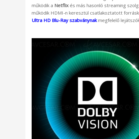
működik a
Netflix
és más hasonló streaming szolg
működik HDMI-n keresztül csatlakoztatott forrásk
Ultra HD Blu-Ray szabványnak
megfelelő lejátszók