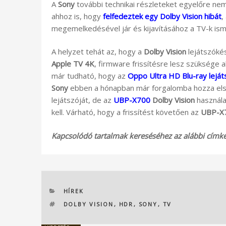
A
Sony
további technikai részleteket egyelőre nem
ahhoz is, hogy
felfedeztek egy Dolby Vision hibát
,
megemelkedésével jár és kijavításához a TV-k ismé
A helyzet tehát az, hogy a
Dolby Vision
lejátszókés
Apple TV 4K
, firmware frissítésre lesz szüksége 
már tudható, hogy az
Oppo
Ultra HD Blu-ray lejá
Sony
ebben a hónapban már forgalomba hozza el
lejátszóját, de az
UBP-
X700
Dolby Vision
használa
kell. Várható, hogy a frissítést követően az
UBP-X
Kapcsolódó tartalmak kereséséhez az alábbi címkék
KATEGÓRIÁK
HÍREK
CÍMKÉK
DOLBY VISION
,
HDR
,
SONY
,
TV