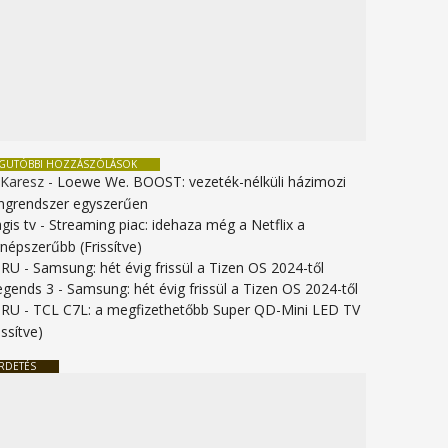
EGUTÓBBI HOZZÁSZÓLÁSOK
 Karesz
-
Loewe We. BOOST: vezeték-nélküli házimozi
ngrendszer egyszerűen
gis tv
-
Streaming piac: idehaza még a Netflix a
gnépszerűbb (Frissítve)
URU
-
Samsung: hét évig frissül a Tizen OS 2024-től
legends 3
-
Samsung: hét évig frissül a Tizen OS 2024-től
URU
-
TCL C7L: a megfizethetőbb Super QD-Mini LED TV
issítve)
RDETÉS