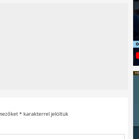
HI
 mezőket
*
karakterrel jelöltük