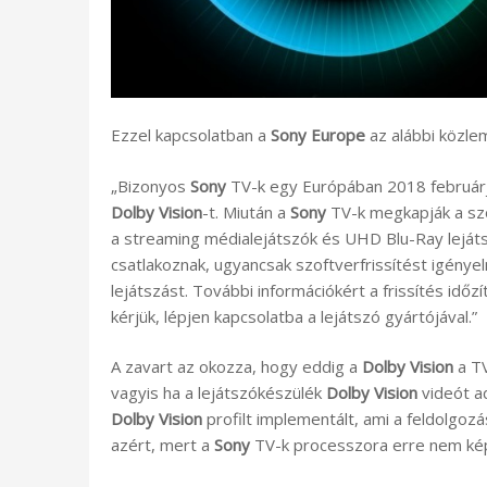
Ezzel kapcsolatban a
Sony Europe
az alábbi közlem
„Bizonyos
Sony
TV-k egy Európában 2018 februárj
Dolby Vision
-t. Miután a
Sony
TV-k megkapják a szo
a streaming médialejátszók és UHD Blu-Ray leját
csatlakoznak, ugyancsak szoftverfrissítést igénye
lejátszást. További információkért a frissítés idő
kérjük, lépjen kapcsolatba a lejátszó gyártójával.”
A zavart az okozza, hogy eddig a
Dolby Vision
a TV
vagyis ha a lejátszókészülék
Dolby Vision
videót ad
Dolby Vision
profilt implementált, ami a feldolgozá
azért, mert a
Sony
TV-k processzora erre nem kép