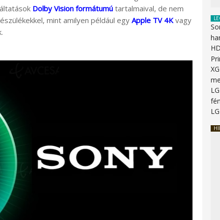
áltatások
Dolby Vision formátumú
tartalmaival, de nem
LE
észülékekkel, mint amilyen például egy
Apple TV 4K
vagy
So
.
ha
HD
Pr
XG
me
LG
fén
LG
HI