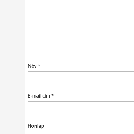
Név
*
E-mail cím
*
Honlap