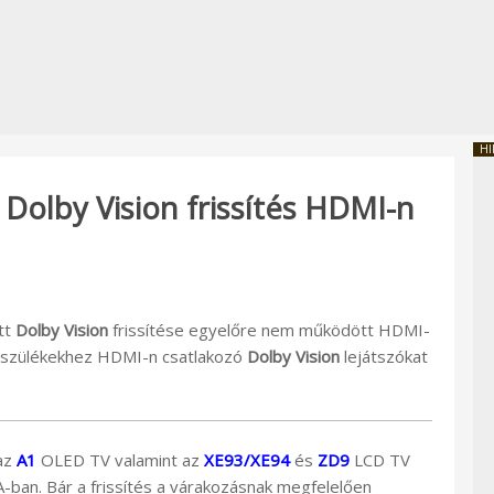
HI
Dolby Vision frissítés HDMI-n
tt
Dolby Vision
frissítése egyelőre nem működött HDMI-
 készülékekhez HDMI-n csatlakozó
Dolby Vision
lejátszókat
az
A1
OLED TV valamint az
XE93/XE94
és
ZD9
LCD TV
-ban. Bár a frissítés a várakozásnak megfelelően