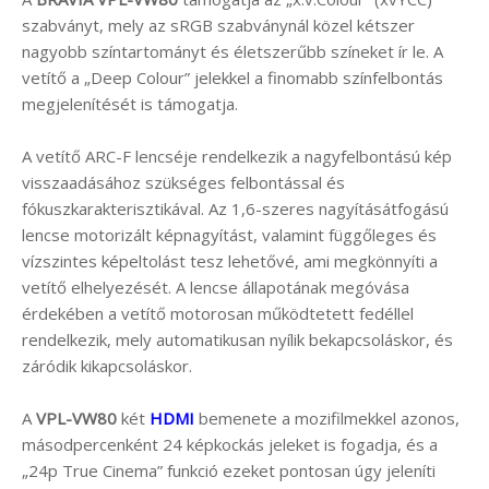
szabványt, mely az sRGB szabványnál közel kétszer
nagyobb színtartományt és életszerűbb színeket ír le. A
vetítő a „Deep Colour” jelekkel a finomabb színfelbontás
megjelenítését is támogatja.
A vetítő ARC-F lencséje rendelkezik a nagyfelbontású kép
visszaadásához szükséges felbontással és
fókuszkarakterisztikával. Az 1,6-szeres nagyításátfogású
lencse motorizált képnagyítást, valamint függőleges és
vízszintes képeltolást tesz lehetővé, ami megkönnyíti a
vetítő elhelyezését. A lencse állapotának megóvása
érdekében a vetítő motorosan működtetett fedéllel
rendelkezik, mely automatikusan nyílik bekapcsoláskor, és
záródik kikapcsoláskor.
A
VPL-VW80
két
HDMI
bemenete a mozifilmekkel azonos,
másodpercenként 24 képkockás jeleket is fogadja, és a
„24p True Cinema” funkció ezeket pontosan úgy jeleníti