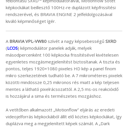
felbontású SXRD™ képmodulátoraival, Motionflow sötét
képkockákat beillesztő 100Hz-re duplázott képfrissítési
rendszerével, és BRAVIA ENGINE 2 jelfeldolgozásával
kiváló képminőséget ígér.
A
BRAVIA VPL-VW80
szívét a nagy képsebességű
SXRD
(
LCOS
) képmodulátor panelek adják, melyek
másodpercenként 100 képkocka frissítésével kivételesen
egyenletes mozgásmegjelenítést biztosítanak. A tiszta és
pontos, teljes 1920×1080 pixeles HD kép a panel finom
mikro szerkezetének tudható be. A 7 mikrométeres pixelek
közötti mindössze 0,25 mikronos rés miatt a kép teljesen
mentes a látható pixelrácsozattól. A 2,5 ms-os reakcióidő
is hozzájárul a sima és természetes mozgáshoz.
A vetítőben alkalmazott „Motionflow” eljárás az eredeti
videojelforrás képkockáiból állít elő köztes képkockákat, így
duplázva meg a megjelenített képek számát. A „Dark