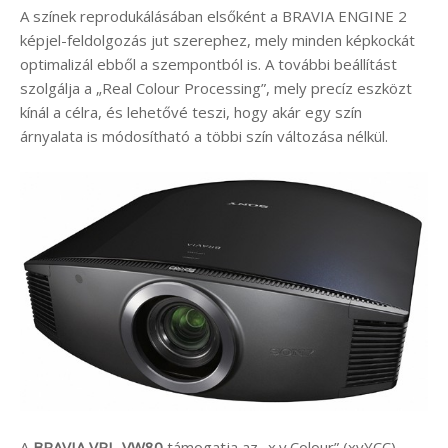
A színek reprodukálásában elsőként a BRAVIA ENGINE 2
képjel-feldolgozás jut szerephez, mely minden képkockát
optimalizál ebből a szempontból is. A további beállítást
szolgálja a „Real Colour Processing”, mely precíz eszközt
kínál a célra, és lehetővé teszi, hogy akár egy szín
árnyalata is módosítható a többi szín változása nélkül.
A
BRAVIA VPL-VW80
támogatja az „x.v.Colour” (xvYCC)