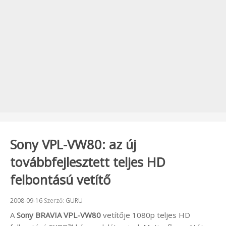
Sony VPL-VW80: az új
továbbfejlesztett teljes HD
felbontású vetítő
Beküldve:
2008-09-16
Szerző:
GURU
A
Sony BRAVIA VPL-VW80
vetítője 1080p teljes HD