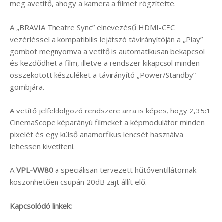
meg avetítő, ahogy a kamera a filmet rögzítette.
A „BRAVIA Theatre Sync” elnevezésű HDMI-CEC
vezérléssel a kompatibilis lejátszó távirányítóján a „Play”
gombot megnyomva a vetítő is automatikusan bekapcsol
és kezdődhet a film, illetve a rendszer kikapcsol minden
összekötött készüléket a távirányító „Power/Standby”
gombjára.
A vetítő jelfeldolgozó rendszere arra is képes, hogy 2,35:1
CinemaScope képarányú filmeket a képmodulátor minden
pixelét és egy külső anamorfikus lencsét használva
lehessen kivetíteni.
A
VPL-VW80
a speciálisan tervezett hűtőventillátornak
köszönhetően csupán 20dB zajt állít elő.
Kapcsolódó linkek: