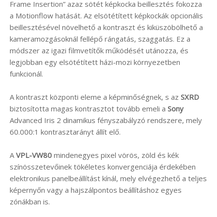
Frame Insertion” azaz sötét képkocka beillesztés fokozza
a Motionflow hatását. Az elsötétített képkockák opcionális
beillesztésével növelhető a kontraszt és kiküszöbölhető a
kameramozgásoknál fellépő rángatás, szaggatás. Ez a
módszer az igazi filmvetítők működését utánozza, és
legjobban egy elsötétített házi-mozi környezetben
funkcionál.
A kontraszt központi eleme a képminőségnek, s az
SXRD
biztosította magas kontrasztot tovább emeli a
Sony
Advanced Iris 2 dinamikus fényszabályzó rendszere, mely
60.000:1 kontrasztarányt állít elő.
A
VPL-VW80
mindenegyes pixel vörös, zöld és kék
színösszetevőinek tökéletes konvergenciája érdekében
elektronikus panelbeállítást kínál, mely elvégezhető a teljes
képernyőn vagy a hajszálpontos beállításhoz egyes
zónákban is.