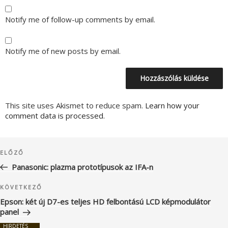
Notify me of follow-up comments by email.
Notify me of new posts by email.
This site uses Akismet to reduce spam.
Learn how your
comment data is processed.
Bejegyzés
Korábbi
ELŐZŐ
navigáció
bejegyzés
Panasonic: plazma prototípusok az IFA-n
Következő
KÖVETKEZŐ
bejegyzés
Epson: két új D7-es teljes HD felbontású LCD képmodulátor
panel
HIRDETÉS