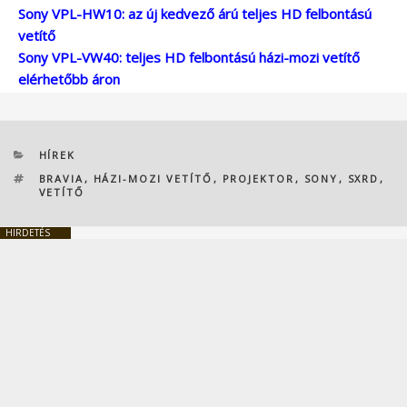
Sony VPL-HW10: az új kedvező árú teljes HD felbontású
vetítő
Sony VPL-VW40: teljes HD felbontású házi-mozi vetítő
elérhetőbb áron
KATEGÓRIÁK
HÍREK
CÍMKÉK
BRAVIA
,
HÁZI-MOZI VETÍTŐ
,
PROJEKTOR
,
SONY
,
SXRD
,
VETÍTŐ
HIRDETÉS