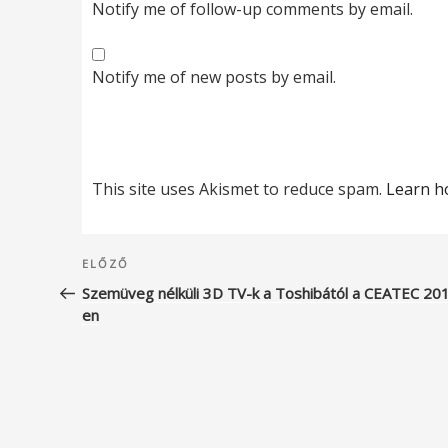
Notify me of follow-up comments by email.
Notify me of new posts by email.
This site uses Akismet to reduce spam.
Learn h
Bejegyzés
Korábbi
ELŐZŐ
navigáció
bejegyzés
Szemüveg nélküli 3D TV-k a Toshibától a CEATEC 20
en