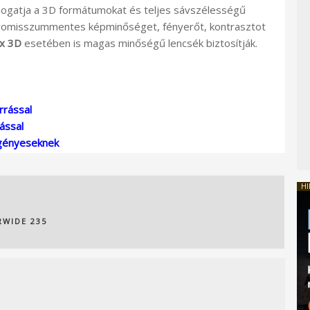
ogatja a 3D formátumokat és teljes sávszélességű
ompromisszummentes képminőséget, fényerőt, kontrasztot
ix 3D
esetében is magas minőségű lencsék biztosítják.
rrással
ással
 igényeseknek
HI
RWIDE 235