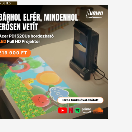
RDETÉS
tkező
gyzés