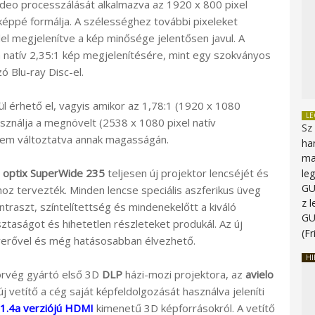
ideo processzálását alkalmazva az 1920 x 800 pixel
éppé formálja. A szélességhez további pixeleket
el megjelenítve a kép minősége jelentősen javul. A
a natív 2,35:1 kép megjelenítésére, mint egy szokványos
 Blu-ray Disc-el.
l érhető el, vagyis amikor az 1,78:1 (1920 x 1080
L
használja a megnövelt (2538 x 1080 pixel natív
Sz
 nem változtatva annak magasságán.
ha
ma
o optix SuperWide 235
teljesen új projektor lencséjét és
le
G
hoz tervezték. Minden lencse speciális aszferikus üveg
z 
traszt, színtelítettség és mindenekelőtt a kiváló
G
ztaságot és hihetetlen részleteket produkál. Az új
(Fr
yerővel és még hatásosabban élvezhető.
HI
norvég gyártó első 3D
DLP
házi-mozi projektora, az
avielo
j vetítő a cég saját képfeldolgozását használva jeleníti
1.4a verziójú HDMI
kimenetű 3D képforrásokról. A vetítő