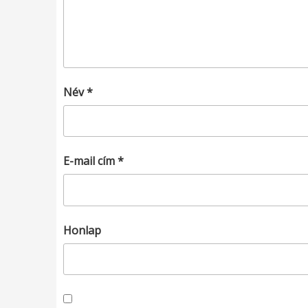
Név
*
E-mail cím
*
Honlap