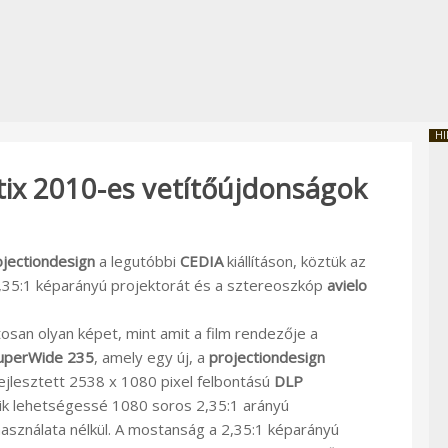
HI
tix 2010-es vetítőújdonságok
ojectiondesign
a legutóbbi
CEDIA
kiállításon, köztük az
v 2,35:1 képarányú projektorát és a sztereoszkóp
avielo
osan olyan képet, mint amit a film rendezője a
SuperWide 235
, amely egy új, a
projectiondesign
fejlesztett 2538 x 1080 pixel felbontású
DLP
lik lehetségessé 1080 soros 2,35:1 arányú
használata nélkül. A mostanság a 2,35:1 képarányú