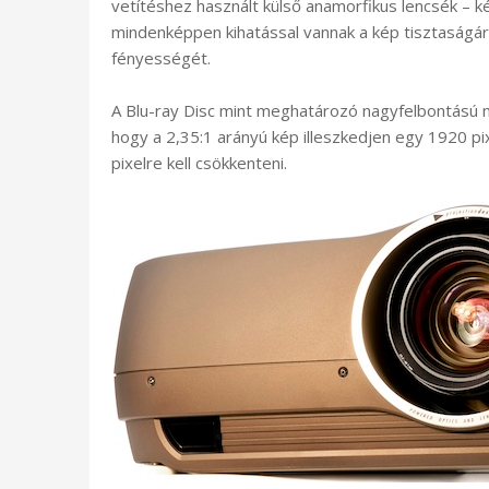
vetítéshez használt külső anamorfikus lencsék – ké
mindenképpen kihatással vannak a kép tisztaságára
fényességét.
A Blu-ray Disc mint meghatározó nagyfelbontású m
hogy a 2,35:1 arányú kép illeszkedjen egy 1920 pi
pixelre kell csökkenteni.