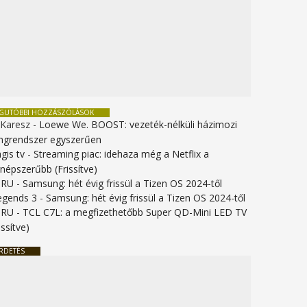
EGUTÓBBI HOZZÁSZÓLÁSOK
 Karesz
-
Loewe We. BOOST: vezeték-nélküli házimozi
ngrendszer egyszerűen
gis tv
-
Streaming piac: idehaza még a Netflix a
gnépszerűbb (Frissítve)
URU
-
Samsung: hét évig frissül a Tizen OS 2024-től
legends 3
-
Samsung: hét évig frissül a Tizen OS 2024-től
URU
-
TCL C7L: a megfizethetőbb Super QD-Mini LED TV
issítve)
RDETÉS