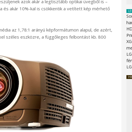
szüljenek azok akár a legtisztább optikai üvegből is –
 és akár 10%-kal is csökkentik a vetített kép mérhető
LE
So
ha
HD
édia az 1,78:1 arányú képformátumon alapul, de azért,
Pr
xel széles eszközre, a függőleges felbontást kb. 800
XG
me
LG
fén
LG
HI