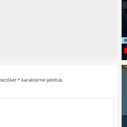
HI
 mezőket
*
karakterrel jelöltük