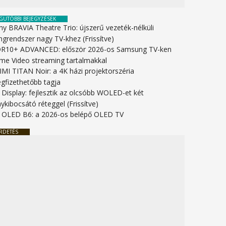
GUTÓBBI BEJEGYZÉSEK
ny BRAVIA Theatre Trio: újszerű vezeték-nélküli
ngrendszer nagy TV-khez (Frissítve)
R10+ ADVANCED: először 2026-os Samsung TV-ken
ime Video streaming tartalmakkal
IMI TITAN Noir: a 4K házi projektorszéria
gfizethetőbb tagja
 Display: fejlesztik az olcsóbb WOLED-et két
ykibocsátó réteggel (Frissítve)
 OLED B6: a 2026-os belépő OLED TV
RDETÉS