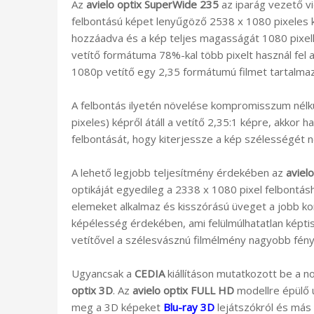
Az
avielo optix SuperWide 235
az iparág vezető v
felbontású képet lenyűgöző 2538 x 1080 pixeles k
hozzáadva és a kép teljes magasságát 1080 pixell
vetítő formátuma 78%-kal több pixelt használ fel 
1080p vetítő egy 2,35 formátumú filmet tartalmazó
A felbontás ilyetén növelése kompromisszum nélkü
pixeles) képről átáll a vetítő 2,35:1 képre, akkor 
felbontását, hogy kiterjessze a kép szélességét
A lehető legjobb teljesítmény érdekében az
aviel
optikáját egyedileg a 2338 x 1080 pixel felbontás
elemeket alkalmaz és kisszórású üveget a jobb kon
képélesség érdekében, ami felülmúlhatatlan képtis
vetítővel a szélesvásznú filmélmény nagyobb fén
Ugyancsak a
CEDIA
kiállításon mutatkozott be a 
optix 3D
. Az
avielo optix FULL HD
modellre épülő ú
meg a 3D képeket
Blu-ray 3D
lejátszókról és más