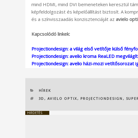
mind HDMI, mind DVI bemeneteken keresztül tám
képfeldolgozást és képelőállítást biztosít. A k
és a színvisszaadás konzisztenciáját az
avielo opt
Kapcsolódó linkek:
Projectiondesign: a világ első vetítője külső fényfo
Projectiondesign: avelio kroma ReaLED megvilágít
Projectiondesign: avelio házi-mozi vetítősorozat
KATEGÓRIÁK
HÍREK
CÍMKÉK
3D
,
AVIELO OPTIX
,
PROJECTIONDESIGN
,
SUPE
HIRDETÉS