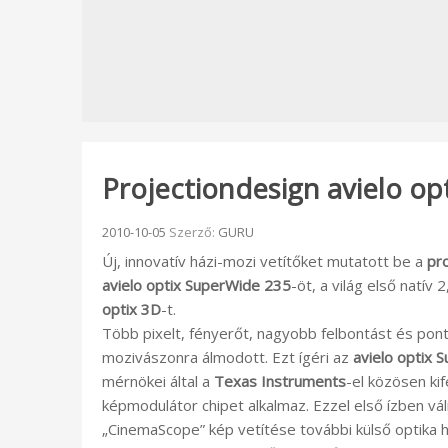
Projectiondesign avielo op
Beküldve:
2010-10-05
Szerző:
GURU
Új, innovatív házi-mozi vetítőket mutatott be a
pr
avielo optix SuperWide 235
-öt, a világ első natí
optix 3D
-t.
Több pixelt, fényerőt, nagyobb felbontást és pont
mozivászonra álmodott. Ezt ígéri az
avielo optix 
mérnökei által a
Texas Instruments
-el közösen ki
képmodulátor chipet alkalmaz. Ezzel első ízben vá
„CinemaScope” kép vetítése további külső optika 