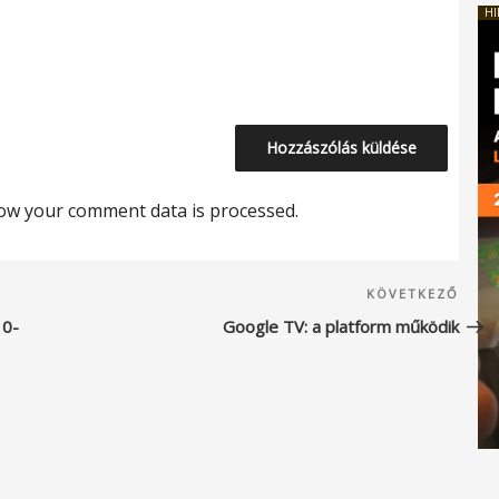
HI
ow your comment data is processed.
Köve
KÖVETKEZŐ
beje
10-
Google TV: a platform működik