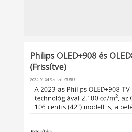
Philips OLED+908 és OLED
(Frissítve)
Beküldve:
2024-01-04
Szerző:
GURU
A 2023-as Philips OLED+908 TV
2
technológiával 2.100 cd/m
, az
106 centis (42”) modell is, a b
Frissítés: