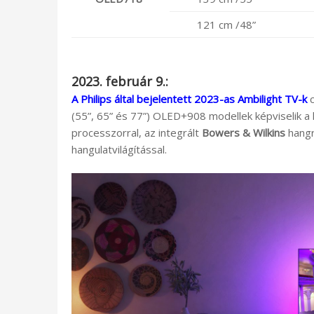
121 cm /48”
2023. február 9.:
A Philips által bejelentett 2023-as Ambilight TV-k
c
(55”, 65” és 77”) OLED+908 modellek képviselik a
processzorral, az integrált
Bowers & Wilkins
hangr
hangulatvilágítással.