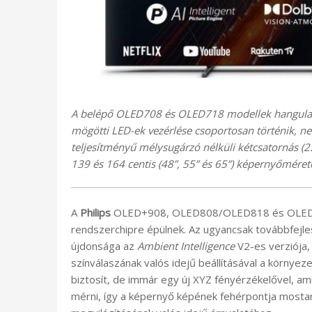
A belépő OLED708 és OLED718 modellek hangulatv
mögötti LED-ek vezérlése csoportosan történik, 
teljesítményű mélysugárzó nélküli kétcsatornás (2.0
139 és 164 centis (48”, 55” és 65”) képernyőméret
A
Philips
OLED+908, OLED808/OLED818 és OLED
rendszerchipre épülnek. Az ugyancsak továbbfejle
újdonsága az
Ambient Intelligence
V2-es verziója,
színválaszának valós idejű beállításával a környe
biztosít, de immár egy új XYZ fényérzékelővel, ami
mérni, így a képernyő képének fehérpontja mostan