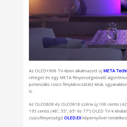
Az OLED+908 TV-kben alkalmazott új
META Techn
réteget és egy META fényességnövelő algoritmust
potenciális csúcs fénykibocsátást kínál, ugyanak
is.
Az OLED808 és OLED818 széria új 106 centis (42”
195 centis (48”, 55”, 65” és 77”) OLED TV-k kínála
csúcsfényességű
OLED.EX
képernyővel rendelkez