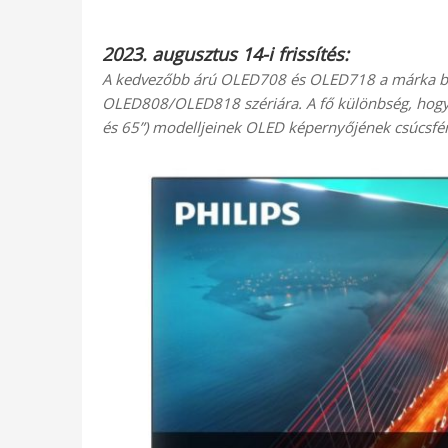
2023. augusztus 14-i frissítés:
A kedvezőbb árú OLED708 és OLED718 a márka bel
OLED808/OLED818 szériára. A fő különbség, hog
és 65”) modelljeinek OLED képernyőjének csúcsfé