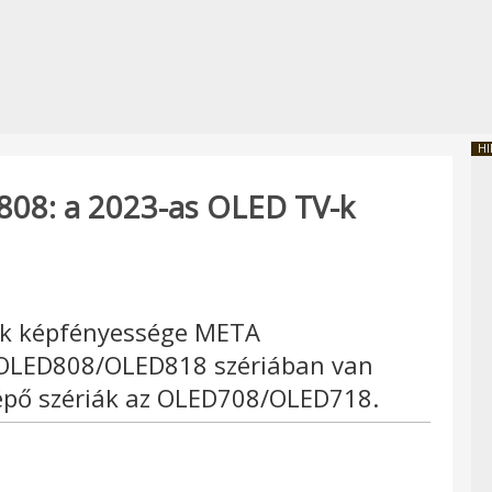
HI
808: a 2023-as OLED TV-k
-k képfényessége META
 OLED808/OLED818 szériában van
elépő szériák az OLED708/OLED718.