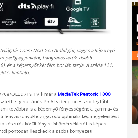
HI
ilágítása nem Next Gen Ambilight, vagyis a képernyő
nem pedig egyenként, hangrendszerük kisebb
), és a képernyőt két fém bot láb tartja. A széria 121,
ekkel kapható.
708/OLED718 TV-k már a
MediaTek Pentonic 1000
sztett 7. generációs P5 AI videoprocesszor legfőbb
 ami továbbra is a képernyő fényességének, gamma- és
zeti fényviszonyokhoz igazodó optimális képmegjelenítést
 a készülék körüli fény színhőmérsékletét is képes
tól pontosan illeszkedik a szoba környezeti