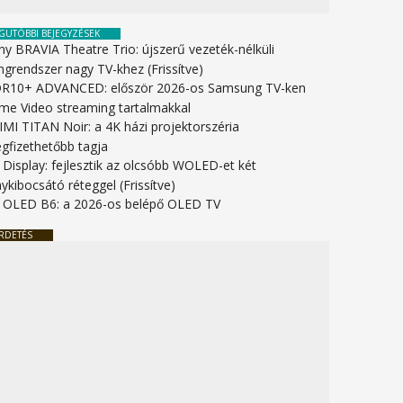
GUTÓBBI BEJEGYZÉSEK
ny BRAVIA Theatre Trio: újszerű vezeték-nélküli
ngrendszer nagy TV-khez (Frissítve)
R10+ ADVANCED: először 2026-os Samsung TV-ken
ime Video streaming tartalmakkal
IMI TITAN Noir: a 4K házi projektorszéria
gfizethetőbb tagja
 Display: fejlesztik az olcsóbb WOLED-et két
ykibocsátó réteggel (Frissítve)
 OLED B6: a 2026-os belépő OLED TV
RDETÉS