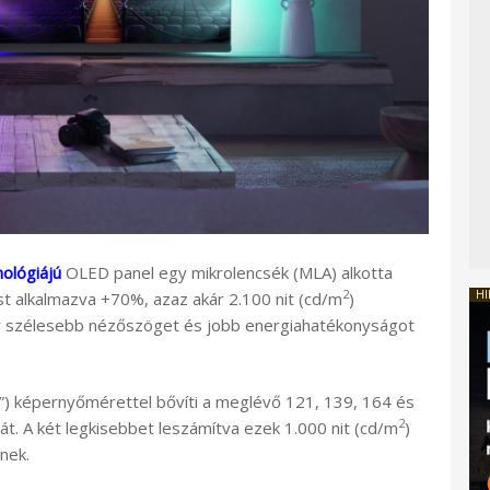
ológiájú
OLED panel egy mikrolencsék (MLA) alkotta
2
HI
 alkalmazva +70%, azaz akár 2.100 nit (cd/m
)
kor szélesebb nézőszöget és jobb energiahatékonyságot
) képernyőmérettel bővíti a meglévő 121, 139, 164 és
2
tát. A két legkisebbet leszámítva ezek 1.000 nit (cd/m
)
nek.