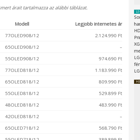
mert árait tartalmazza az alábbi táblázat.
LE
So
Modell
Legjobb internetes ár
ha
HD
77OLED908/12
2.124.990 Ft
Pr
XG
65OLED908/12
–
me
LG
55OLED908/12
974.690 Ft
fén
77OLED818/12
1.183.990 Ft
LG
65OLED818/12
809.990 Ft
HI
55OLED818/12
529.899 Ft
48OLED818/12
483.990 Ft
42OLED818/12
–
65OLED718/12
568.790 Ft
55OLED718/12
389.899 Ft