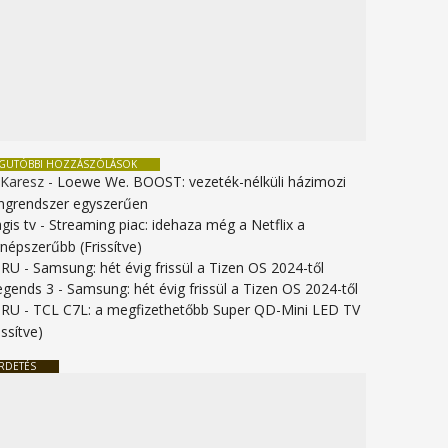
EGUTÓBBI HOZZÁSZÓLÁSOK
 Karesz
-
Loewe We. BOOST: vezeték-nélküli házimozi
ngrendszer egyszerűen
gis tv
-
Streaming piac: idehaza még a Netflix a
gnépszerűbb (Frissítve)
URU
-
Samsung: hét évig frissül a Tizen OS 2024-től
legends 3
-
Samsung: hét évig frissül a Tizen OS 2024-től
URU
-
TCL C7L: a megfizethetőbb Super QD-Mini LED TV
issítve)
RDETÉS