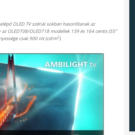
épő OLED TV szériái sokban hasonlítanak az
y az OLED708/OLED718 modellek 139 és 164 centis (55”
2
nyessége csak 900 nit (cd/m
).