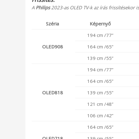
A
Philips
2023-as OLED TV-k az írás frissítésekor is
Széria
Képernyő
194 cm /77”
OLED908
164 cm /65”
139 cm /55”
194 cm /77”
164 cm /65”
OLED818
139 cm /55”
121 cm /48”
106 cm /42”
164 cm /65”
OLED718
139 cm /55”