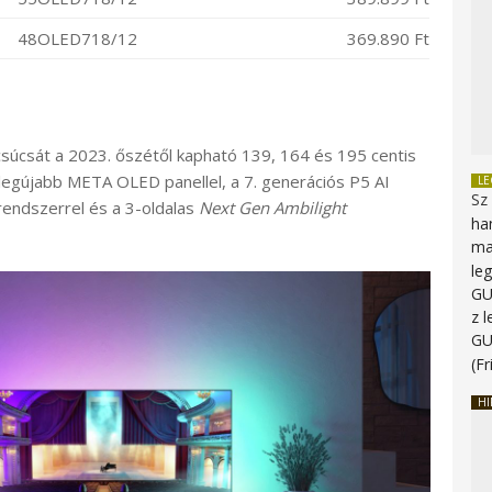
48OLED718/12
369.890 Ft
súcsát a 2023. őszétől kapható 139, 164 és 195 centis
 legújabb META OLED panellel, a 7. generációs P5 AI
L
Sz
endszerrel és a 3-oldalas
Next Gen Ambilight
ha
ma
le
G
z 
G
(Fr
HI