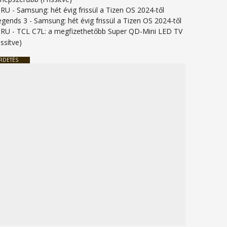
URU
-
Samsung: hét évig frissül a Tizen OS 2024-től
legends 3
-
Samsung: hét évig frissül a Tizen OS 2024-től
URU
-
TCL C7L: a megfizethetőbb Super QD-Mini LED TV
issítve)
RDETÉS