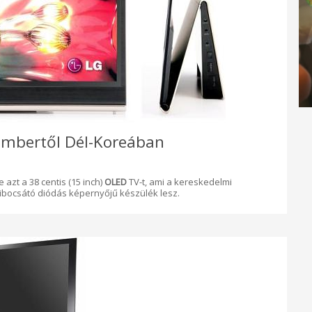
embertől Dél-Koreában
 azt a 38 centis (15 inch)
OLED
TV-t, ami a kereskedelmi
bocsátó diódás képernyőjű készülék lesz.