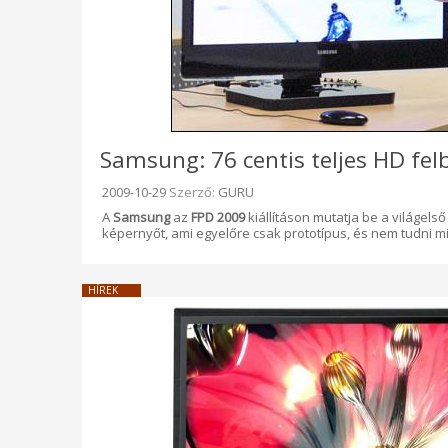
Samsung: 76 centis teljes HD fe
Beküldve:
2009-10-29
Szerző:
GURU
A
Samsung
az
FPD 2009
kiállításon mutatja be a világel
képernyőt, ami egyelőre csak prototípus, és nem tudni m
HÍREK