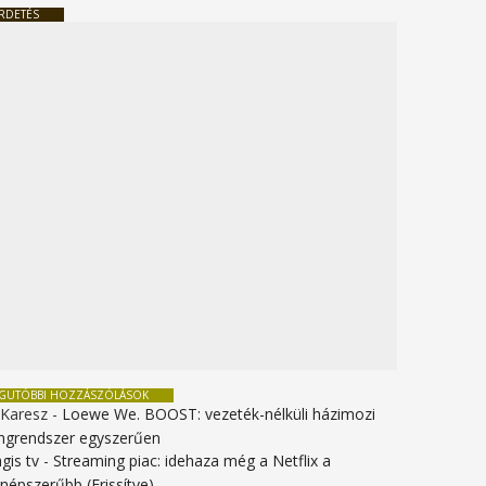
RDETÉS
EGUTÓBBI HOZZÁSZÓLÁSOK
 Karesz
-
Loewe We. BOOST: vezeték-nélküli házimozi
ngrendszer egyszerűen
gis tv
-
Streaming piac: idehaza még a Netflix a
gnépszerűbb (Frissítve)