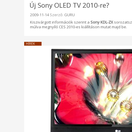
Új Sony OLED TV 2010-re?
Beküldve:
2009-11-14
Szerző:
GURU
Kiszivárgott információk szerint a
Sony KDL-ZX
sorozatszá
múlva megnyíló CES 2010-es kiállításon mutat majd be.
HÍREK