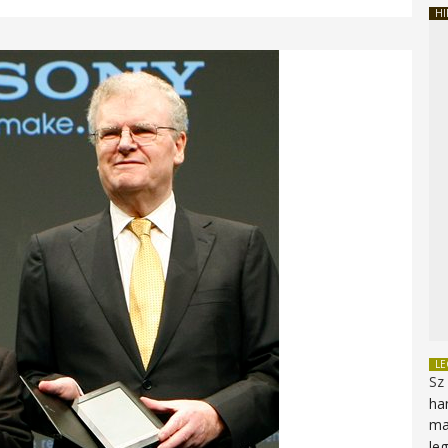
HI
L
Sz
ha
ma
le