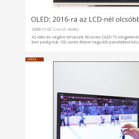
OLED: 2016-ra az LCD-nél olcsób
Beküldve:
2009-11-02
Szerző:
GURU
Az idén év végére tervezett 38 centis OLED TV megjelen
ben pedig már 102 centis illetve nagyobb panelekkel kész
HÍREK