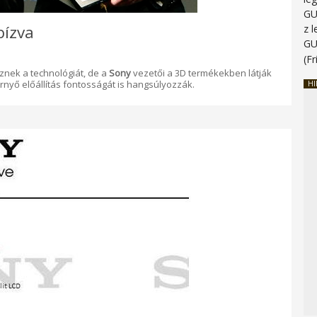
G
bízva
z 
G
(Fr
nek a technológiát, de a
Sony
vezetői a 3D termékekben látják
rnyő előállítás fontosságát is hangsúlyozzák.
HI