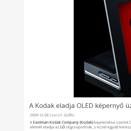
A Kodak eladja OLED képernyő üz
Beküldve:
2009-12-06
Szerző:
GURU
A
Eastman Kodak Company (Kodak)
bejelentése szerint
elemét eladja az
LG
cégcsoportnak, s ezzel együtt keresz