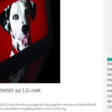
LE
So
ha
HD
Pr
XG
letét az LG-nek
me
LG
fén
 OLED üzleti tevékenységének lényegében minden értékesíthető
LG
tszabadalmi megállapodást is köt a két cég.