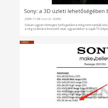
Sony: a 3D üzleti lehetőségében 
Beküldve:
2009-11-28
Szerző:
GURU
Sokan ugyan tömeges befogadásra még nem tartják kész
a cég számára kivezető utat, ugyanakkor a saját TV képe
HÍREK