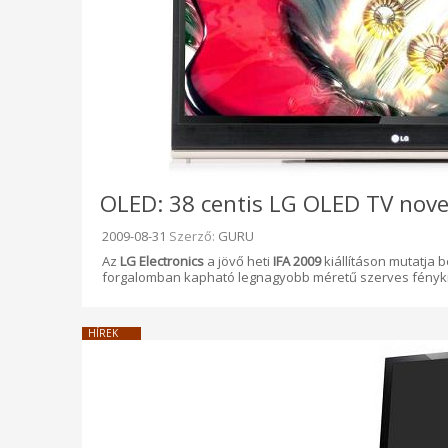
OLED: 38 centis LG OLED TV nov
Beküldve:
2009-08-31
Szerző:
GURU
Az
LG Electronics
a jövő heti
IFA 2009
kiállításon mutatja be
forgalomban kapható legnagyobb méretű szerves fényki
HÍREK