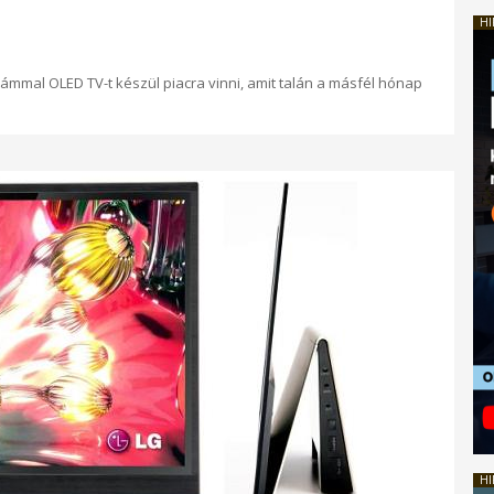
HI
mmal OLED TV-t készül piacra vinni, amit talán a másfél hónap
HI