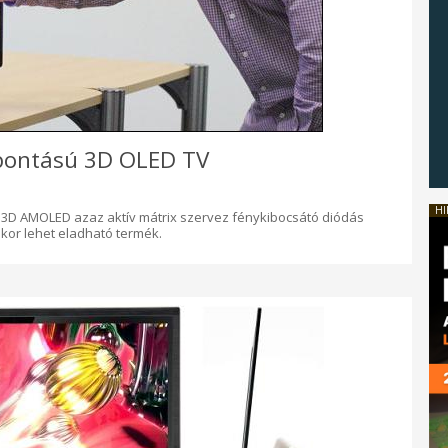
lbontású 3D OLED TV
HI
ső 3D AMOLED azaz aktív mátrix szervez fénykibocsátó diódás
ikor lehet eladható termék.