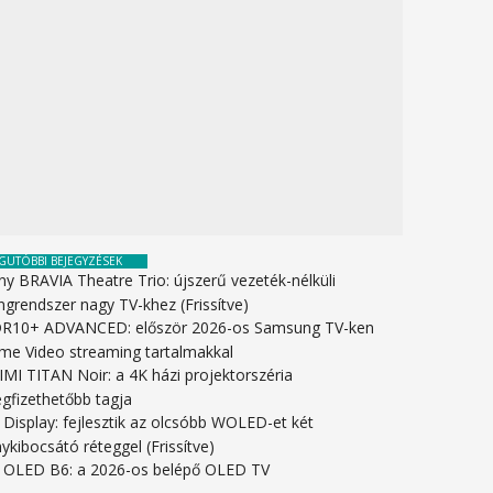
GUTÓBBI BEJEGYZÉSEK
ny BRAVIA Theatre Trio: újszerű vezeték-nélküli
ngrendszer nagy TV-khez (Frissítve)
R10+ ADVANCED: először 2026-os Samsung TV-ken
ime Video streaming tartalmakkal
IMI TITAN Noir: a 4K házi projektorszéria
gfizethetőbb tagja
 Display: fejlesztik az olcsóbb WOLED-et két
ykibocsátó réteggel (Frissítve)
 OLED B6: a 2026-os belépő OLED TV