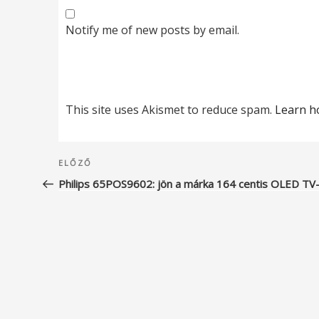
Notify me of new posts by email.
This site uses Akismet to reduce spam.
Learn h
Bejegyzés
Korábbi
ELŐZŐ
navigáció
bejegyzés
Philips 65POS9602: jön a márka 164 centis OLED TV-