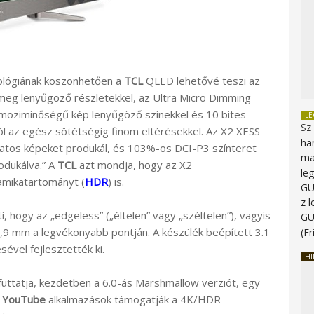
nológiának köszönhetően a
TCL
QLED lehetővé teszi az
meg lenyűgöző részletekkel, az Ultra Micro Dimming
 moziminőségű kép lenyűgöző színekkel és 10 bites
L
Sz
l az egész sötétségig finom eltérésekkel. Az X2 XESS
ha
zatos képeket produkál, és 103%-os DCI-P3 színteret
ma
odukálva.” A
TCL
azt mondja, hogy az X2
le
amikatartományt (
HDR
) is.
G
z 
i, hogy az „edgeless” („éltelen” vagy „széltelen”), vagyis
G
 7,9 mm a legvékonyabb pontján. A készülék beépített 3.1
(Fr
vel fejlesztették ki.
HI
uttatja, kezdetben a 6.0-ás Marshmallow verziót, egy
a
YouTube
alkalmazások támogatják a 4K/HDR