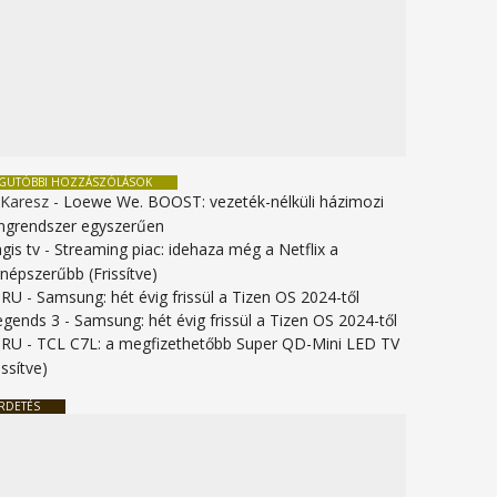
EGUTÓBBI HOZZÁSZÓLÁSOK
 Karesz
-
Loewe We. BOOST: vezeték-nélküli házimozi
ngrendszer egyszerűen
gis tv
-
Streaming piac: idehaza még a Netflix a
gnépszerűbb (Frissítve)
URU
-
Samsung: hét évig frissül a Tizen OS 2024-től
legends 3
-
Samsung: hét évig frissül a Tizen OS 2024-től
URU
-
TCL C7L: a megfizethetőbb Super QD-Mini LED TV
issítve)
RDETÉS