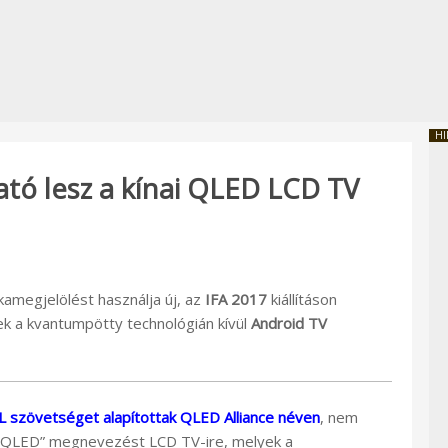
HI
tó lesz a kínai QLED LCD TV
amegjelölést használja új, az
IFA 2017
kiállításon
k a kvantumpötty technológián kívül
Android TV
L szövetséget alapítottak QLED Alliance néven
, nem
a „QLED” megnevezést LCD TV-ire, melyek a