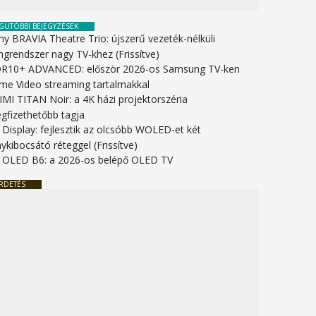
GUTÓBBI BEJEGYZÉSEK
ny BRAVIA Theatre Trio: újszerű vezeték-nélküli
ngrendszer nagy TV-khez (Frissítve)
R10+ ADVANCED: először 2026-os Samsung TV-ken
ime Video streaming tartalmakkal
IMI TITAN Noir: a 4K házi projektorszéria
gfizethetőbb tagja
 Display: fejlesztik az olcsóbb WOLED-et két
ykibocsátó réteggel (Frissítve)
 OLED B6: a 2026-os belépő OLED TV
RDETÉS