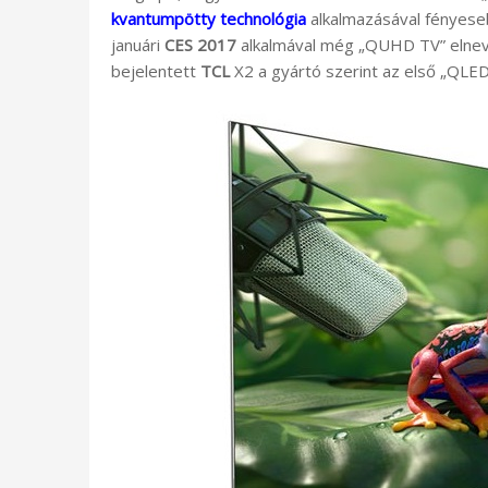
kvantumpötty technológia
alkalmazásával fényeseb
januári
CES 2017
alkalmával még „QUHD TV” elnev
bejelentett
TCL
X2 a gyártó szerint az első „QLED