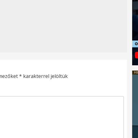
HI
 mezőket
*
karakterrel jelöltük