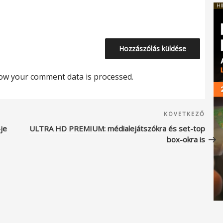
HI
ow your comment data is processed.
Köve
KÖVETKEZŐ
beje
je
ULTRA HD PREMIUM: médialejátszókra és set-top
box-okra is