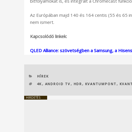
bitfolyamokat is, és integrált a Chromecast funkció 
Az Európában majd 140 és 164 centis (55 és 65 i
nem ismert.
Kapcsolódó linkek:
QLED Alliance: szövetségben a Samsung, a Hisen
KATEGÓRIÁK
HÍREK
CÍMKÉK
4K
,
ANDROID TV
,
HDR
,
KVANTUMPONT
,
KVAN
HIRDETÉS