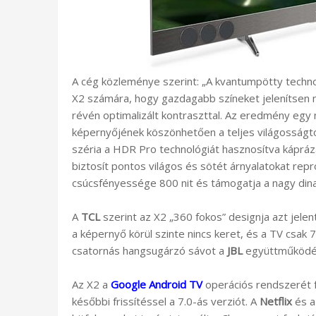
A cég közleménye szerint: „A kvantumpötty tech
X2 számára, hogy gazdagabb színeket jelenítsen 
révén optimalizált kontraszttal. Az eredmény egy
képernyőjének köszönhetően a teljes világosságtó
széria a HDR Pro technológiát hasznosítva káprá
biztosít pontos világos és sötét árnyalatokat repr
csúcsfényessége 800 nit és támogatja a nagy din
A
TCL
szerint az X2 „360 fokos” designja azt jelent
a képernyő körül szinte nincs keret, és a TV csak
csatornás hangsugárzó sávot a
JBL
együttműködésé
Az X2 a
Google Android TV
operációs rendszerét f
későbbi frissítéssel a 7.0-ás verziót. A
Netflix
és 