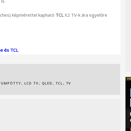
is.
nches) képmérettel kapható
TCL
X2 TV-k ára egyelőre
se és TCL
HI
TUMPÖTTY
,
LCD TV
,
QLED
,
TCL
,
TV