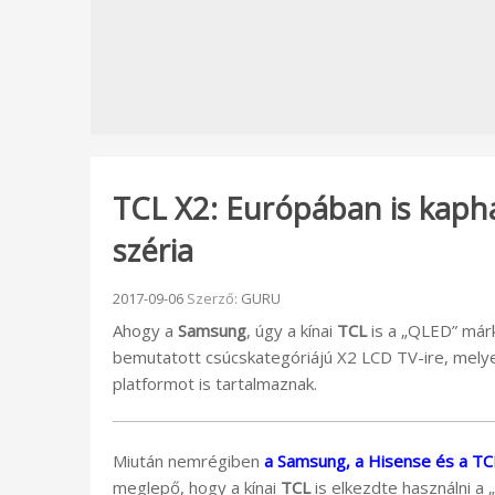
TCL X2: Európában is kapha
széria
Beküldve:
2017-09-06
Szerző:
GURU
Ahogy a
Samsung
, úgy a kínai
TCL
is a „QLED” márk
bemutatott csúcskategóriájú X2 LCD TV-ire, melye
platformot is tartalmaznak.
Miután nemrégiben
a Samsung, a Hisense és a TC
meglepő, hogy a kínai
TCL
is elkezdte használni 