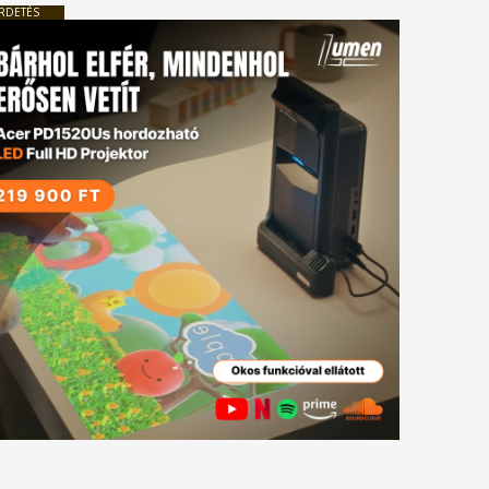
RDETÉS
tkező
gyzés