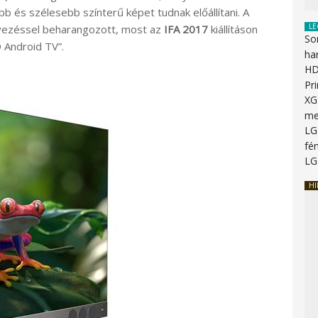
b és szélesebb színterű képet tudnak előállítani. A
LE
ezéssel beharangozott, most az
IFA 2017
kiállításon
So
 Android TV”.
ha
HD
Pr
XG
me
LG
fén
LG
HI