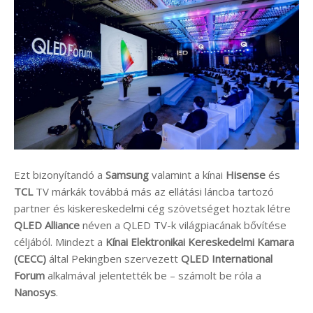
Ezt bizonyítandó a
Samsung
valamint a kínai
Hisense
és
TCL
TV márkák továbbá más az ellátási láncba tartozó
partner és kiskereskedelmi cég szövetséget hoztak létre
QLED Alliance
néven a QLED TV-k világpiacának bővítése
céljából. Mindezt a
Kínai Elektronikai Kereskedelmi Kamara
(CECC)
által Pekingben szervezett
QLED International
Forum
alkalmával jelentették be – számolt be róla a
Nanosys
.