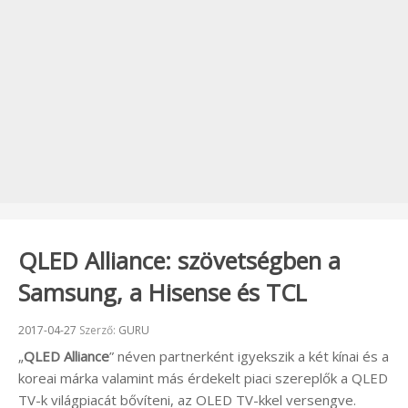
QLED Alliance: szövetségben a
Samsung, a Hisense és TCL
Beküldve:
2017-04-27
Szerző:
GURU
„
QLED Alliance
” néven partnerként igyekszik a két kínai és a
koreai márka valamint más érdekelt piaci szereplők a QLED
TV-k világpiacát bővíteni, az OLED TV-kkel versengve.