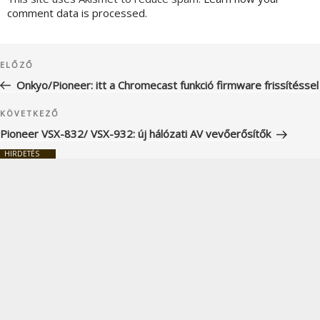
comment data is processed.
Bejegyzés
Korábbi
ELŐZŐ
navigáció
bejegyzés
Onkyo/Pioneer: itt a Chromecast funkció firmware frissítéssel
Következő
KÖVETKEZŐ
bejegyzés
Pioneer VSX-832/ VSX-932: új hálózati AV vevőerősítők
HIRDETÉS