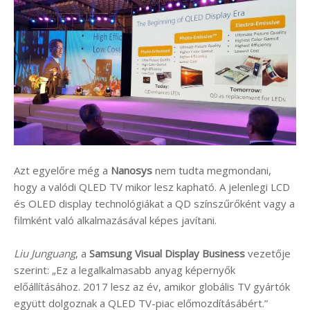
Azt egyelőre még a
Nanosys
nem tudta megmondani,
hogy a valódi QLED TV mikor lesz kapható. A jelenlegi LCD
és OLED display technológiákat a QD színszűrőként vagy a
filmként való alkalmazásával képes javítani.
Liu Junguang
, a
Samsung Visual Display Business
vezetője
szerint: „Ez a legalkalmasabb anyag képernyők
előállításához. 2017 lesz az év, amikor globális TV gyártók
együtt dolgoznak a QLED TV-piac előmozdításábért.”