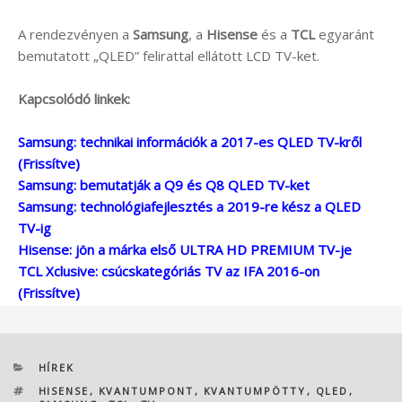
A rendezvényen a
Samsung
, a
Hisense
és a
TCL
egyaránt
bemutatott „QLED” felirattal ellátott LCD TV-ket.
Kapcsolódó linkek:
Samsung: technikai információk a 2017-es QLED TV-kről
(Frissítve)
Samsung: bemutatják a Q9 és Q8 QLED TV-ket
Samsung: technológiafejlesztés a 2019-re kész a QLED
TV-ig
Hisense: jön a márka első ULTRA HD PREMIUM TV-je
TCL Xclusive: csúcskategóriás TV az IFA 2016-on
(Frissítve)
KATEGÓRIÁK
HÍREK
CÍMKÉK
HISENSE
,
KVANTUMPONT
,
KVANTUMPÖTTY
,
QLED
,