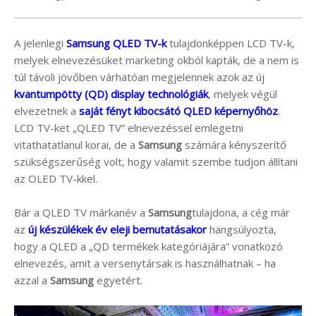
A jelenlegi
Samsung QLED TV-k
tulajdonképpen LCD TV-k,
melyek elnevezésüket marketing okból kapták, de a nem is
túl távoli jövőben várhatóan megjelennek azok az új
kvantumpötty (QD) display technológiák
, melyek végül
elvezetnek a
saját fényt kibocsátó QLED képernyőhöz
.
LCD TV-ket „QLED TV” elnevezéssel emlegetni
vitathatatlanul korai, de a
Samsung
számára kényszerítő
szükségszerűség volt, hogy valamit szembe tudjon állítani
az OLED TV-kkel.
Bár a QLED TV márkanév a
Samsung
tulajdona, a cég már
az
új készülékek év eleji bemutatásakor
hangsúlyozta,
hogy a QLED a „QD termékek kategóriájára” vonatkozó
elnevezés, amit a versenytársak is használhatnak – ha
azzal a
Samsung
egyetért.