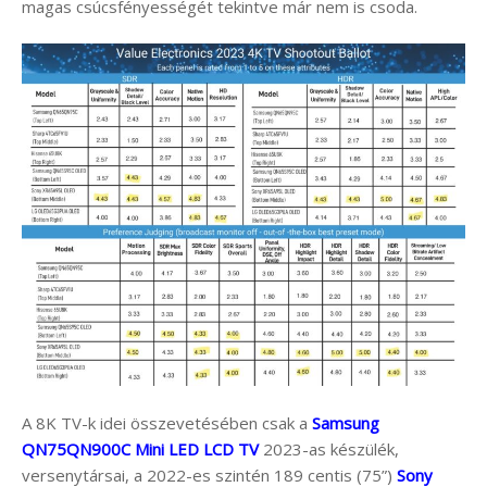
magas csúcsfényességét tekintve már nem is csoda.
A 8K TV-k idei összevetésében csak a
Samsung
QN75QN900C Mini LED LCD TV
2023-as készülék,
versenytársai, a 2022-es szintén 189 centis (75”)
Sony