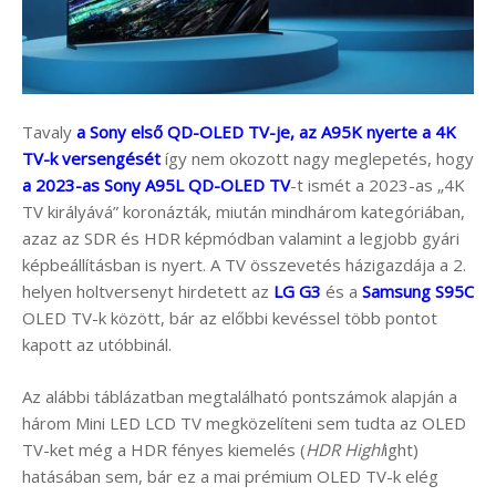
Tavaly
a Sony első QD-OLED TV-je, az A95K nyerte a 4K
TV-k versengését
így nem okozott nagy meglepetés, hogy
a 2023-as Sony A95L QD-OLED TV
-t ismét a 2023-as „4K
TV királyává” koronázták, miután mindhárom kategóriában,
azaz az SDR és HDR képmódban valamint a legjobb gyári
képbeállításban is nyert. A TV összevetés házigazdája a 2.
helyen holtversenyt hirdetett az
LG G3
és a
Samsung S95C
OLED TV-k között, bár az előbbi kevéssel több pontot
kapott az utóbbinál.
Az alábbi táblázatban megtalálható pontszámok alapján a
három Mini LED LCD TV megközelíteni sem tudta az OLED
TV-ket még a HDR fényes kiemelés (
HDR Highl
ight)
hatásában sem, bár ez a mai prémium OLED TV-k elég