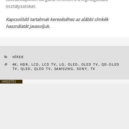
osztályzatokat.
Kapcsolódó tartalmak kereséséhez az alábbi címkék
használatát javasoljuk.
KATEGÓRIÁK
HÍREK
CÍMKÉK
4K
,
HDR
,
LCD
,
LCD TV
,
LG
,
OLED
,
OLED TV
,
QD-OLED
TV
,
QLED
,
QLED TV
,
SAMSUNG
,
SONY
,
TV
HIRDETÉS