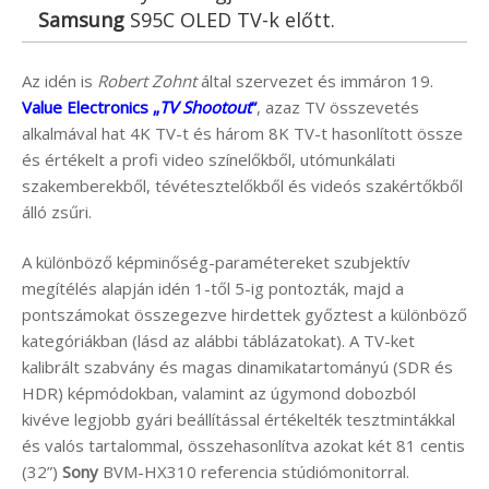
Samsung
S95C OLED TV-k előtt.
Az idén is
Robert Zohnt
által szervezet és immáron 19.
Value Electronics „
TV Shootout
”
, azaz TV összevetés
alkalmával hat 4K TV-t és három 8K TV-t hasonlított össze
és értékelt a profi video színelőkből, utómunkálati
szakemberekből, tévétesztelőkből és videós szakértőkből
álló zsűri.
A különböző képminőség-paramétereket szubjektív
megítélés alapján idén 1-től 5-ig pontozták, majd a
pontszámokat összegezve hirdettek győztest a különböző
kategóriákban (lásd az alábbi táblázatokat). A TV-ket
kalibrált szabvány és magas dinamikatartományú (SDR és
HDR) képmódokban, valamint az úgymond dobozból
kivéve legjobb gyári beállítással értékelték tesztmintákkal
és valós tartalommal, összehasonlítva azokat két 81 centis
(32”)
Sony
BVM-HX310 referencia stúdiómonitorral.