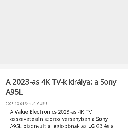
A 2023-as 4K TV-k királya: a Sony
A95L
Beküldve:
2023-10-04
Szerző:
GURU
A
Value Electronics
2023-as 4K TV
összevetésén szoros versenyben a
Sony
A95L bizonyult a legjobbnak az
LG
G3 és a