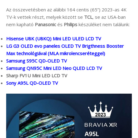
Az összevetésben az alábbi 164 centis (65”) 2023-as 4K
TV-k vettek részt, melyek között se
TCL
, se az USA-ban
nem kapható
Panasonic
és
Philips
készüléket nem találunk:
Hisense U8K (U8KQ) Mini LED ULED LCD TV
LG G3 OLED evo paneles OLED TV Brigthness Booster
Max technológiával (MLA mikrolencseréteggel)
Samsung S95C QD-OLED TV
Samsung QN95C Mini LED Neo QLED LCD TV
Sharp FV1U Mini LED LCD TV
Sony A95L QD-OLED TV