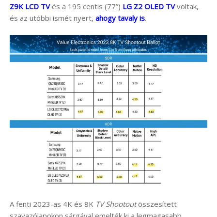
Z9K LCD TV
és a 195 centis (77”)
LG Z2 OLED TV
voltak,
és az utóbbi ismét nyert,
ahogy tavaly is
.
A fenti 2023-as 4K és 8K
TV Shootout
összesített
szavazólapokon sárgával emelték ki a legmagasabb