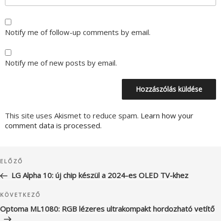
Notify me of follow-up comments by email.
Notify me of new posts by email.
This site uses Akismet to reduce spam.
Learn how your
comment data is processed.
Bejegyzés
Korábbi
ELŐZŐ
navigáció
bejegyzés
LG Alpha 10: új chip készül a 2024-es OLED TV-khez
Következő
KÖVETKEZŐ
bejegyzés
Optoma ML1080: RGB lézeres ultrakompakt hordozható vetítő