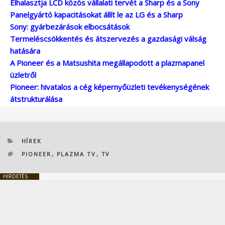
Elhalasztja LCD közös vállalati tervét a Sharp és a Sony
Panelgyártó kapacitásokat állít le az LG és a Sharp
Sony: gyárbezárások elbocsátások
Termeléscsökkentés és átszervezés a gazdasági válság
hatására
A Pioneer és a Matsushita megállapodott a plazmapanel
üzletről
Pioneer: hivatalos a cég képernyőüzleti tevékenységének
átstrukturálása
KATEGÓRIÁK
HÍREK
CÍMKÉK
PIONEER
,
PLAZMA TV
,
TV
HIRDETÉS