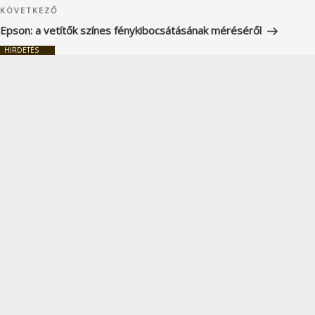
Következő
KÖVETKEZŐ
bejegyzés
Epson: a vetítők színes fénykibocsátásának méréséről
HIRDETÉS