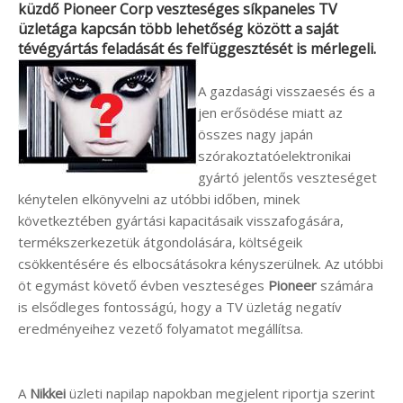
küzdő
Pioneer Corp
veszteséges síkpaneles TV
üzletága kapcsán több lehetőség között a saját
tévégyártás feladását és felfüggesztését is mérlegeli.
A gazdasági visszaesés és a
jen erősödése miatt az
összes nagy japán
szórakoztatóelektronikai
gyártó jelentős veszteséget
kénytelen elkönyvelni az utóbbi időben, minek
következtében gyártási kapacitásaik visszafogására,
termékszerkezetük átgondolására, költségeik
csökkentésére és elbocsátásokra kényszerülnek. Az utóbbi
öt egymást követő évben veszteséges
Pioneer
számára
is elsődleges fontosságú, hogy a TV üzletág negatív
eredményeihez vezető folyamatot megállítsa.
A
Nikkei
üzleti napilap napokban megjelent riportja szerint