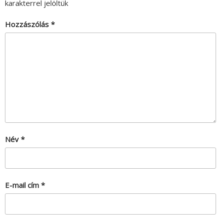
karakterrel jelöltük
Hozzászólás
*
Név
*
E-mail cím
*