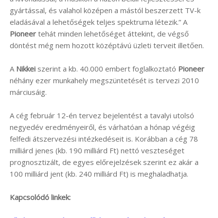
gyártással, és valahol középen a mástól beszerzett TV-k
eladásával a lehetőségek teljes spektruma létezik.” A
Pioneer
tehát minden lehetőséget áttekint, de végső
döntést még nem hozott középtávú üzleti terveit illetően.
A
Nikkei
szerint a kb. 40.000 embert foglalkoztató
Pioneer
néhány ezer munkahely megszüntetését is tervezi 2010
márciusáig.
A cég február 12-én tervez bejelentést a tavalyi utolsó
negyedév eredményeiről, és várhatóan a hónap végéig
felfedi átszervezési intézkedéseit is. Korábban a cég 78
milliárd jenes (kb. 190 milliárd Ft) nettó veszteséget
prognosztizált, de egyes előrejelzések szerint ez akár a
100 milliárd jent (kb. 240 milliárd Ft) is meghaladhatja.
Kapcsolódó linkek: