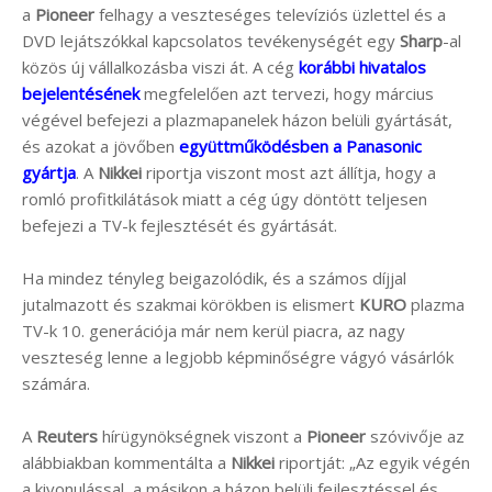
a
Pioneer
felhagy a veszteséges televíziós üzlettel és a
DVD lejátszókkal kapcsolatos tevékenységét egy
Sharp
-al
közös új vállalkozásba viszi át. A cég
korábbi hivatalos
bejelentésének
megfelelően azt tervezi, hogy március
végével befejezi a plazmapanelek házon belüli gyártását,
és azokat a jövőben
együttműködésben a Panasonic
gyártja
. A
Nikkei
riportja viszont most azt állítja, hogy a
romló profitkilátások miatt a cég úgy döntött teljesen
befejezi a TV-k fejlesztését és gyártását.
Ha mindez tényleg beigazolódik, és a számos díjjal
jutalmazott és szakmai körökben is elismert
KURO
plazma
TV-k 10. generációja már nem kerül piacra, az nagy
veszteség lenne a legjobb képminőségre vágyó vásárlók
számára.
A
Reuters
hírügynökségnek viszont a
Pioneer
szóvivője az
alábbiakban kommentálta a
Nikkei
riportját: „Az egyik végén
a kivonulással, a másikon a házon belüli fejlesztéssel és