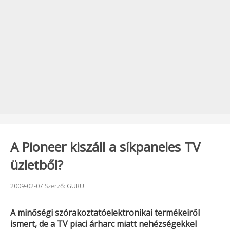
A Pioneer kiszáll a síkpaneles TV
üzletből?
Beküldve:
2009-02-07
Szerző:
GURU
A minőségi szórakoztatóelektronikai termékeiről
ismert, de a TV piaci árharc miatt nehézségekkel