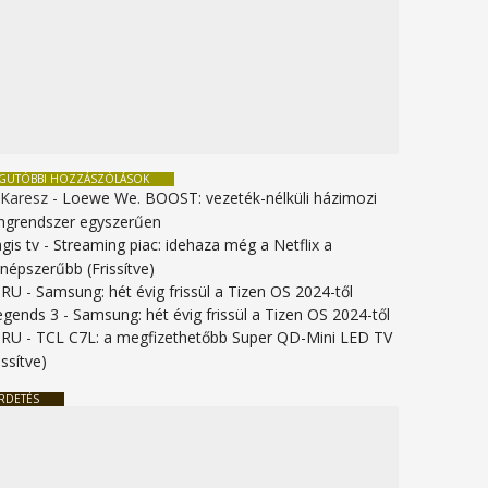
EGUTÓBBI HOZZÁSZÓLÁSOK
 Karesz
-
Loewe We. BOOST: vezeték-nélküli házimozi
ngrendszer egyszerűen
gis tv
-
Streaming piac: idehaza még a Netflix a
gnépszerűbb (Frissítve)
URU
-
Samsung: hét évig frissül a Tizen OS 2024-től
legends 3
-
Samsung: hét évig frissül a Tizen OS 2024-től
URU
-
TCL C7L: a megfizethetőbb Super QD-Mini LED TV
issítve)
RDETÉS