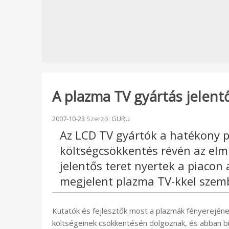
A plazma TV gyártás jelen
Beküldve:
2007-10-23
Szerző:
GURU
Az LCD TV gyártók a hatékony 
költségcsökkentés révén az elm
jelentős teret nyertek a piacon
megjelent plazma TV-kkel szemb
Kutatók és fejlesztők most a plazmák fényerejének,
költségeinek csökkentésén dolgoznak, és abban bí