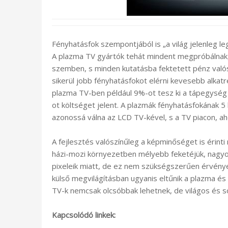
Fényhatásfok szempontjából is „a világ jelenleg l
A plazma TV gyártók tehát mindent megpróbálnak,
szemben, s minden kutatásba fektetett pénz valós
sikerül jobb fényhatásfokot elérni kevesebb alkatr
plazma TV-ben például 9%-ot tesz ki a tápegység
ot költséget jelent. A plazmák fényhatásfokának 5 
azonossá válna az LCD TV-kével, s a TV piacon, ah
A fejlesztés valószínűleg a képminőséget is érint
házi-mozi környezetben mélyebb feketéjük, nagyob
pixeleik miatt, de ez nem szükségszerűen érvénye
külső megvilágításban ugyanis eltűnik a plazma és
TV-k nemcsak olcsóbbak lehetnek, de világos és s
Kapcsolódó linkek: