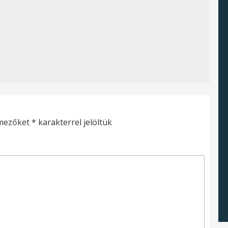
 mezőket
*
karakterrel jelöltük