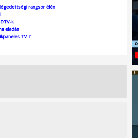
égedettségi rangsor élén
l
HDTV-k
ma eladás
íkpaneles TV-i”
HI