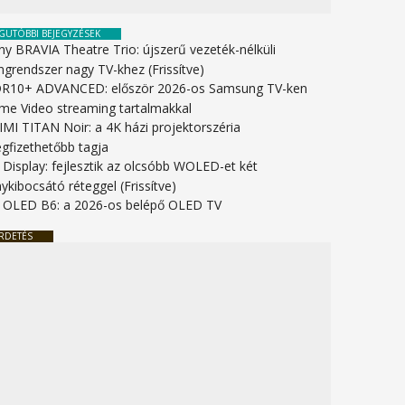
GUTÓBBI BEJEGYZÉSEK
ny BRAVIA Theatre Trio: újszerű vezeték-nélküli
ngrendszer nagy TV-khez (Frissítve)
R10+ ADVANCED: először 2026-os Samsung TV-ken
ime Video streaming tartalmakkal
IMI TITAN Noir: a 4K házi projektorszéria
gfizethetőbb tagja
 Display: fejlesztik az olcsóbb WOLED-et két
ykibocsátó réteggel (Frissítve)
 OLED B6: a 2026-os belépő OLED TV
RDETÉS