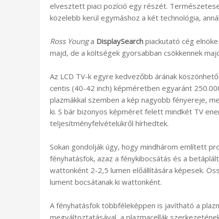
elvesztett piaci pozíció egy részét. Természetesen
közelebb kerül egymáshoz a két technológia, annál
Ross Young
a
DisplaySearch
piackutató cég elnöke
majd, de a költségek gyorsabban csökkennek majd
Az LCD TV-k egyre kedvezőbb árának köszönhetően
centis (40-42 inch) képméretben egyaránt 250.000
plazmákkal szemben a kép nagyobb fényereje, me
ki. S bár bizonyos képméret felett mindkét TV ene
teljesítményfelvételükről hírhedtek.
Sokan gondolják úgy, hogy mindhárom említett p
fényhatásfok, azaz a fénykibocsátás és a betáplált
wattonként 2-2,5 lumen előállítására képesek. Ös
lument bocsátanak ki wattonként.
A fényhatásfok többféleképpen is javítható a pla
megváltoztatásával, a plazmacellák szerkezetének