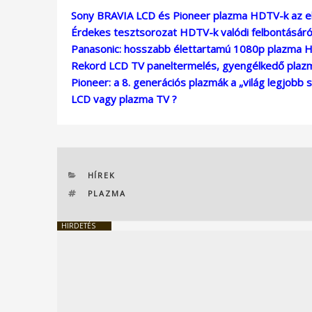
Sony BRAVIA LCD és Pioneer plazma HDTV-k az el
Érdekes tesztsorozat HDTV-k valódi felbontásáró
Panasonic: hosszabb élettartamú 1080p plazma 
Rekord LCD TV paneltermelés, gyengélkedő plaz
Pioneer: a 8. generációs plazmák a „világ legjobb s
LCD vagy plazma TV ?
KATEGÓRIÁK
HÍREK
CÍMKÉK
PLAZMA
HIRDETÉS