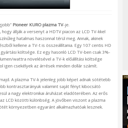
egjobb”
Pioneer KURO plazma TV
-je.
 hogy állják a versenyt a HDTV piacon az LCD TV-kkel
zínűleg hatalmas haszonnal térül meg. Annak, akinek
észből kellene a TV-t is összeállítania. Egy 107 centis HD
 gyártási költsége. Ez egy hasonló LCD TV-ben csak 3%-
lumen/wattra növelésével a TV-k előállítási költsége
ol igen csekélyek az árrések minden dollár számít.
HI
i majd. A plazma TV-k jelenleg jobb képet adnak sötétebb
b kontrasztarányuk valamint saját fényt kibocsátó
sül a nagy elektronikai áruházat eladóterében. Az erős
 az LCD közötti különbség. A jövőben viszont a plazma
ötét környezetben egyaránt alkalmazhatóak lesznek.