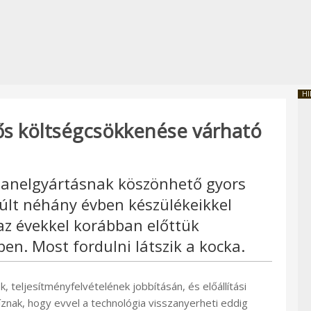
HI
tős költségcsökkenése várható
panelgyártásnak köszönhető gyors
últ néhány évben készülékeikkel
 az évekkel korábban előttük
en. Most fordulni látszik a kocka.
 teljesítményfelvételének jobbításán, és előállítási
znak, hogy evvel a technológia visszanyerheti eddig