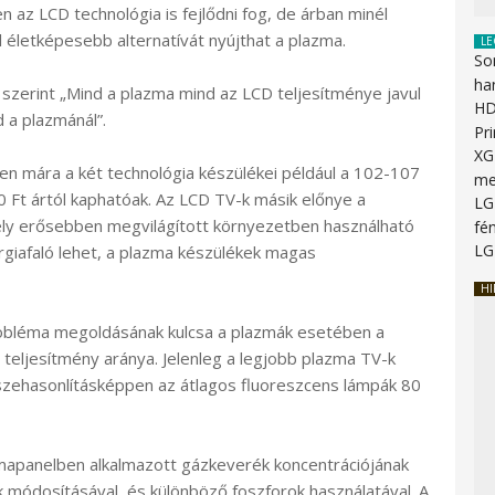
 az LCD technológia is fejlődni fog, de árban minél
 életképesebb alternatívát nyújthat a plazma.
LE
So
ha
 szerint „Mind a plazma mind az LCD teljesítménye javul
HD
 a plazmánál”.
Pr
XG
 mára a két technológia készülékei például a 102-107
me
 Ft ártól kaphatóak. Az LCD TV-k másik előnye a
LG
ly erősebben megvilágított környezetben használható
fén
LG
rgiafaló lehet, a plazma készülékek magas
HI
robléma megoldásának kulcsa a plazmák esetében a
 teljesítmény aránya. Jelenleg a legjobb plazma TV-k
szehasonlításképpen az átlagos fluoreszcens lámpák 80
zmapanelben alkalmazott gázkeverék koncentrációjának
 módosításával, és különböző foszforok használatával. A