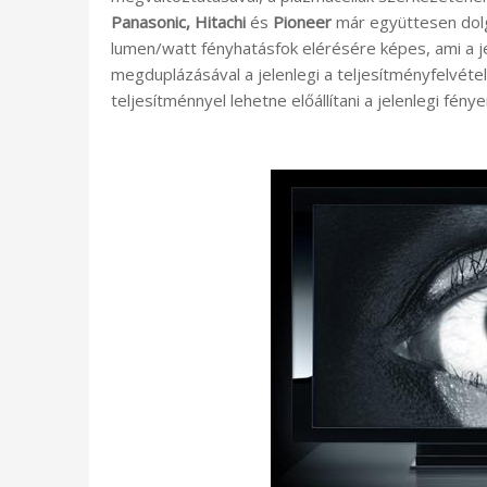
Panasonic, Hitachi
és
Pioneer
már együttesen dolgo
lumen/watt fényhatásfok elérésére képes, ami a je
megduplázásával a jelenlegi a teljesítményfelvéte
teljesítménnyel lehetne előállítani a jelenlegi fénye