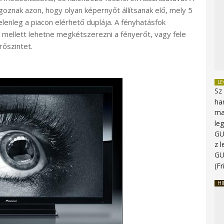
znak azon, hogy olyan képernyőt állítsanak elő, mely 5
lenleg a piacon elérhető duplája. A fényhatásfok
l mellett lehetne megkétszerezni a fényerőt, vagy fele
rőszintet.
L
Sz
ha
ma
le
G
z 
G
(Fr
HI