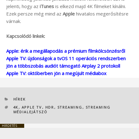
jelenti, hogy az
iTunes
is elkezd majd 4K filmeket kínálni.
Ezek persze még mind az
Apple
hivatalos megerősítésre
várnak.
Kapcsolódó linkek:
Apple: érik a megállapodás a prémium filmkölcsönzésről
Apple TV: újdonságok a tvOS 11 operációs rendszerben
Jön a többszobás audiót támogató Airplay 2 protokoll
Apple TV: októberben jön a megújult médiabox
KATEGÓRIÁK
HÍREK
CÍMKÉK
4K
,
APPLE TV
,
HDR
,
STREAMING
,
STREAMING
MÉDIALEJÁTSZÓ
HIRDETÉS