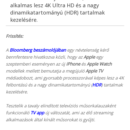
alkalmas lesz 4K Ultra HD és a nagy
dinamikatartományú (HDR) tartalmak
kezelésére.
Frissítés:
A
Bloomberg beszámolójában
egy névtelenség kérő
bennfentesre hivatkozva közli, hogy az
Apple
egy
szeptemberi eseményen az új
iPhone
és
Apple Watch
modellek mellett bemutatja a megújuló
Apple TV
médiadobozt, ami gyorsabb processzorával képes lesz a 4K
felbontású és a nagy dinamikatartományú (
HDR
) tartalmak
kezelésére.
Tesztelik a tavaly elindított televíziós műsorkalauzaként
funkcionáló
TV app
új változatát, ami az élő streaming
alkalmazások által kínált műsorokat is gyűjti.