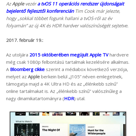
Az
Apple
vezér
a tvOS 11 operációs rendszer újdonságait
bejelentő fejlesztői konferencián
Tim Cook
már jelezte,
hogy „sokkal többet fogunk hallani a tvOS-ről az év
folyamán” az új 4K és HDR hardver valószínűségét sejtetve.
2017. február 19.:
Az utoljára
2015 októberében megújult Apple TV
hardvere
még csak 1080p felbontású tartalmak kezelésére alkalmas.
A
Bloomberg cikke
szerint a médiabox következő verziója,
melyet az
Apple
berkein belül „J105” néven emlegetnek,
támogatja majd a 4K Ultra HD és az „élénkebb színű”
online tartalmakat is. Az „élénkebb színű” valószínűleg a
nagy dinamikatartományra (
HDR
) utal.