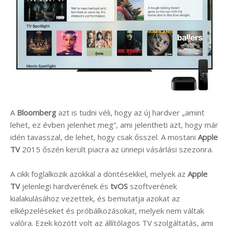
A
Bloomberg
azt is tudni véli, hogy az új hardver „amint
lehet, ez évben jelenhet meg”, ami jelentheti azt, hogy már
idén tavasszal, de lehet, hogy csak ősszel. A mostani
Apple
TV
2015 őszén került piacra az ünnepi vásárlási szezonra.
A cikk foglalkozik azokkal a döntésekkel, melyek az
Apple
TV
jelenlegi hardverének és
tvOS
szoftverének
kialakulásához vezettek, és bemutatja azokat az
elképzeléseket és próbálkozásokat, melyek nem váltak
valóra. Ezek között volt az állítólagos TV szolgáltatás, ami