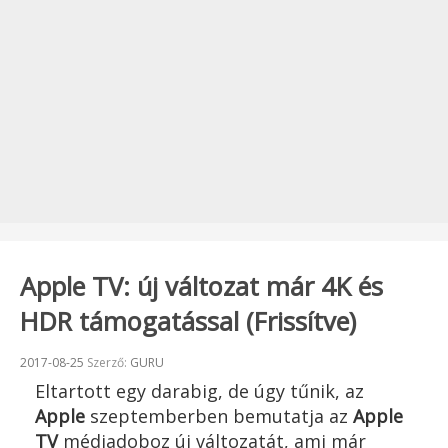
Apple TV: új változat már 4K és
HDR támogatással (Frissítve)
Beküldve:
2017-08-25
Szerző:
GURU
Eltartott egy darabig, de úgy tűnik, az
Apple
szeptemberben bemutatja az
Apple
TV
médiadoboz új változatát, ami már