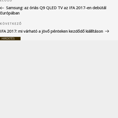
Korábbi
ELŐZŐ
navigáció
bejegyzés
Samsung: az óriás Q9 QLED TV az IFA 2017-en debütál
Európában
Következő
KÖVETKEZŐ
bejegyzés
IFA 2017: mi várható a jövő pénteken kezdődő kiállításon
HIRDETÉS