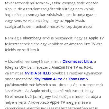
tévécsatornák műsorainak „szikár csomagjának” ötletén
alapult, de a tartalomszolgáltatók állítólag nem voltak
hajlandóak a csomag karcsúsítására, ami ki tudja igaz-e
vagy sem. Az viszont tény, hogy az
Apple Music
szolgáltatás sem rádióállomások koncepcióján alapul.
Nemrég a
Bloomberg
arról is beszámolt, hogy az
Apple TV
fejlesztésének élére egy korábban az
Amazon Fire TV
-ért
felelős vezető került.
A közvetlen versenytársak, mint a
Chromecast Ultra
, a
főleg az USA-ban népszerű
Amazon Fire TV
és
Roku
,
valamint az
NVIDIA SHIELD
továbbá a részben ugyanazon
piacot megcélzó
PlayStation 4 Pro
és
Xbox One S
játékkonzolok már készek a 4K Ultra HD és HDR tartalmak
kezelésére. Az
Apple
mindig is arról volt ismert, hogy
türelmesen kivárja, míg egy technológia minden darabja a
helyére kerül. A következő
Apple TV
megjelenése a
képminőség jelentős javulása mellett feltehetően azt is