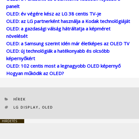
panelt
OLED: év végére kész az LG 38 centis TV-je
OLED: az LG partnerként használja a Kodak technológiáját
OLED: a gazdasági válság hátráltatja a képméret
növelését
OLED: a Samsung szerint idén már életképes az OLED TV
OLED: új technológiák a hatékonyabb és olcsóbb
képernyőkért
OLED: 102 centis most a legnagyobb OLED képernyő
Hogyan működik az OLED?
KATEGÓRIÁK
HÍREK
CÍMKÉK
LG DISPLAY
,
OLED
HIRDETÉS