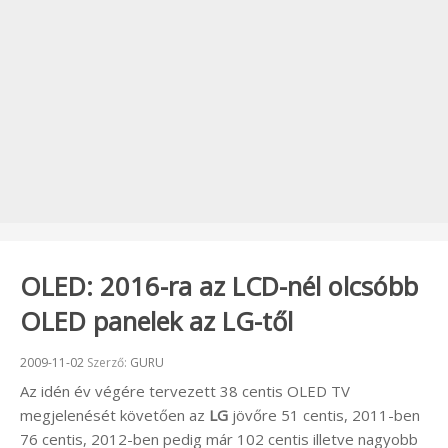
OLED: 2016-ra az LCD-nél olcsóbb
OLED panelek az LG-től
Beküldve:
2009-11-02
Szerző:
GURU
Az idén év végére tervezett 38 centis OLED TV
megjelenését követően az
LG
jövőre 51 centis, 2011-ben
76 centis, 2012-ben pedig már 102 centis illetve nagyobb