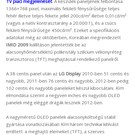
TV piaci megjelenését
. A készülék paneljének felbontása
1366×768 pixel, maximális felületi fénysűrűsége teljes
fehér illetve teljes fekete jellel 200cd/m² illetve 0,01cd/m²
(vagyis a natív kontrasztarány a 20.000:1), és a csúcs
felületi fénysűrűsége 450cd/m². Ezeket a specifikációs
adatokat még az októberben, Koreában megrendezett
IMID 2009
kiállításon jelentették be az
alacsonyhőmérsékletű polikristály szilícium vékonyréteg
tranzisztoros (TFT) meghajtással rendelkező panelről.
A 38 centis panel után az
LG Display
2010-ben 51 centis és
nagyobb, 2011-ben 76 centis és nagyobb, 2012-ben pedig
102 centis és nagyobb paneleket készül kibocsátani.
Kim
elmondása szerint a negyven inches és nagyobb OLED
panelek még eléggé drágák lesznek 2012-ben.
A nagyméretű OLED panelek alacsonyköltségű stabil
gyártása vonatkozásában
Kim
három technikai kihívást
említett: a meghajtó elemeket (TFT), a szerves