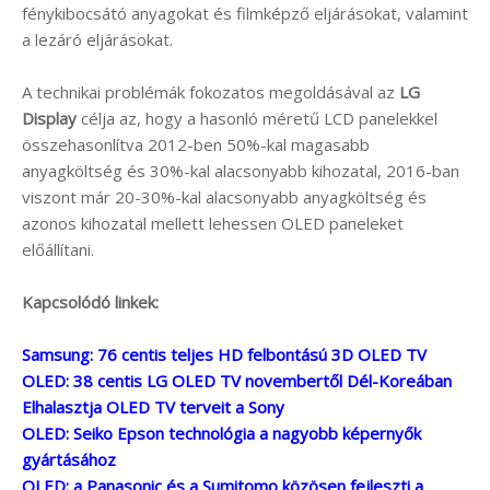
fénykibocsátó anyagokat és filmképző eljárásokat, valamint
a lezáró eljárásokat.
A technikai problémák fokozatos megoldásával az
LG
Display
célja az, hogy a hasonló méretű LCD panelekkel
összehasonlítva 2012-ben 50%-kal magasabb
anyagköltség és 30%-kal alacsonyabb kihozatal, 2016-ban
viszont már 20-30%-kal alacsonyabb anyagköltség és
azonos kihozatal mellett lehessen OLED paneleket
előállítani.
Kapcsolódó linkek:
Samsung: 76 centis teljes HD felbontású 3D OLED TV
OLED: 38 centis LG OLED TV novembertől Dél-Koreában
Elhalasztja OLED TV terveit a Sony
OLED: Seiko Epson technológia a nagyobb képernyők
gyártásához
OLED: a Panasonic és a Sumitomo közösen fejleszti a