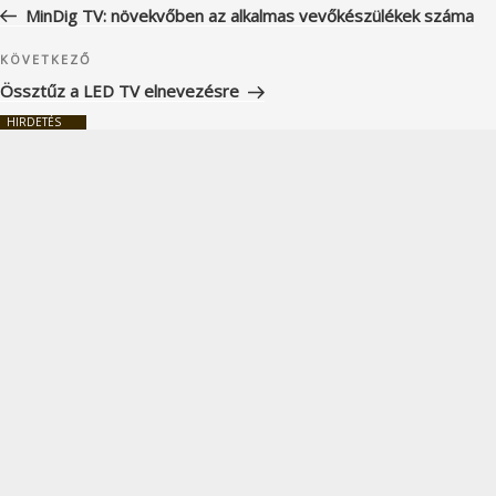
bejegyzés
MinDig TV: növekvőben az alkalmas vevőkészülékek száma
Következő
KÖVETKEZŐ
bejegyzés
Össztűz a LED TV elnevezésre
HIRDETÉS