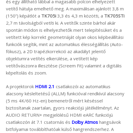
és egy állítható lábbal a magasabb polcon elhelyezett
vetítő hátulja emelhető meg. A maximálisan ajánlott 3,8 m
(150”) képátlót a
TK705i
3,3 és 4,3 m közötti, a
TK705STi
2,7 m távolságból vetíti ki. A vetítők szinte bárhol akár
spontán módon is elhelyezhetők mert telepítésüket és a
vetített kép korrekt geometriáját olyan okos képbeállítási
funkciók segítik, mint az automatikus élességállítás (Auto-
fókusz), a 2D trapézkorrekció az akadályt jelentő
objektumra vetítés elkerülése, a vetített kép
vetítővászonra illesztése (Screem Fit) valamint a digitális
képeltolás és zoom.
A projektorok
HDMI 2.1
csatlakozói az automatikus
alacsony késleltetésű (ALLM) funkcióval rendkívül alacsony
(5 ms 4K/60 Hz-en) bemenetről mért késéssel
biztosítanak zaartalan, gyors reakciójú játékélményt. Az
AUDIO RETURN+ megjelölésű HDMI eARC funkciójú
csatlakozón át 7.1 csatornás és
Dolby Atmos
hangsávok
bitfolyamai továbbíthatóak külső hangrendszerhez. A