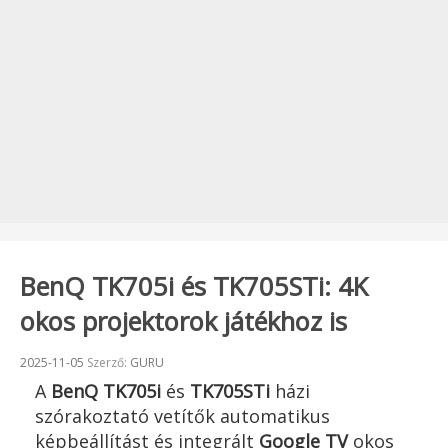
BenQ TK705i és TK705STi: 4K
okos projektorok játékhoz is
Beküldve:
2025-11-05
Szerző:
GURU
A
BenQ TK705i
és
TK705STi
házi
szórakoztató vetítők automatikus
képbeállítást és integrált
Google TV
okos