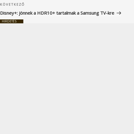
Következő
KÖVETKEZŐ
bejegyzés
Disney+: jönnek a HDR10+ tartalmak a Samsung TV-kre
HIRDETÉS