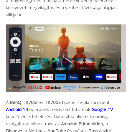
a fényességet és más paramétereit pedig az érzékelt
környezeti megvilágítás és a vetítési távolsága alapján
állítja be.
A
BenQ TK705i
és
TK705STi
okos TV platformként
Android 14
operációs rendszert futtatnak
Google TV
kezelőfelülettel elérést biztosítva olyan streaming-
szolgáltatásokhoz, mint az
Amazon Prime Video
, a
Disney+
, a
Netflix
, a
YouTube
és mások. Távirányító