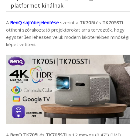
platformot kínálnak.
A
BenQ sajtóbejelentése
szerint a
TK705i
és
TK705STi
otthoni szórakoztató projektorokat arra tervezték, hogy
egyszerűen lehessen velük modern lakóterekben minőségi
képet vetíteni.
A
BenQ TK705i
és
TK705STi
is 12 mm-es (0,47”) DMD