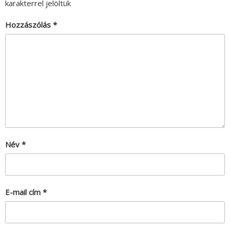
karakterrel jelöltük
Hozzászólás
*
Név
*
E-mail cím
*