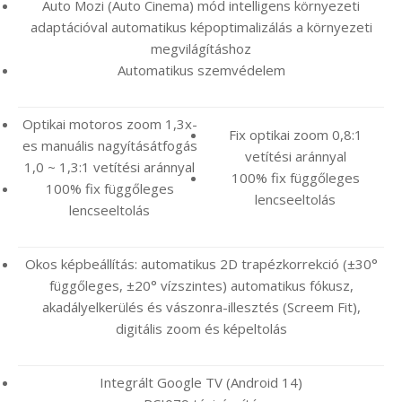
Auto Mozi (Auto Cinema) mód intelligens környezeti
adaptációval automatikus képoptimalizálás a környezeti
megvilágításhoz
Automatikus szemvédelem
Optikai motoros zoom 1,3x-
Fix optikai zoom 0,8:1
es manuális nagyításátfogás
vetítési aránnyal
1,0 ~ 1,3:1 vetítési aránnyal
100% fix függőleges
100% fix függőleges
lencseeltolás
lencseeltolás
Okos képbeállítás: automatikus 2D trapézkorrekció (±30°
függőleges, ±20° vízszintes) automatikus fókusz,
akadályelkerülés és vászonra-illesztés (Screem Fit),
digitális zoom és képeltolás
Integrált Google TV (Android 14)