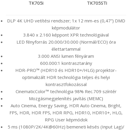
TK705i
TK705STi
DLP 4K UHD vetítési rendszer; 1x 12 mm-es (0,47”) DMD
képmodulátor
3.840 x 2.160 képpont XPR technológiával
LED fényforrás 20.000/30.000 (Normál/ECO) óra
élettartammal
3.000 ANSI lumen fényáram
600.000:1 kontrasztarány
HDR-PRO™ (HDR10 és HDR10+/HLG) projektor-
optimalizált HDR technológia teljes és helyi
kontrasztfokozással
CinematicColor™ technológia 98% Rec.709 színtér
Mozgásmegjelenítés javítás (MEMC)
Auto Cinema, Energy Saving, HDR Auto Cinema, Bright,
FPS, HDR, HDR FPS, HDR RPG, HDR10, HDR10+, HLG,
RPG User képmódok
5 ms (1080P/2K/4K@60Hz) bemeneti késés (Input Lag)/