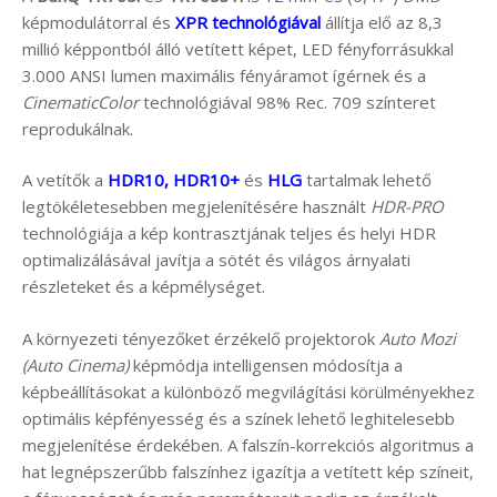
képmodulátorral és
XPR technológiával
állítja elő az 8,3
millió képpontból álló vetített képet, LED fényforrásukkal
3.000 ANSI lumen maximális fényáramot ígérnek és a
CinematicColor
technológiával 98% Rec. 709 színteret
reprodukálnak.
A vetítők a
HDR10, HDR10+
és
HLG
tartalmak lehető
legtökéletesebben megjelenítésére használt
HDR-PRO
technológiája a kép kontrasztjának teljes és helyi HDR
optimalizálásával javítja a sötét és világos árnyalati
részleteket és a képmélységet.
A környezeti tényezőket érzékelő projektorok
Auto Mozi
(Auto Cinema)
képmódja intelligensen módosítja a
képbeállításokat a különböző megvilágítási körülményekhez
optimális képfényesség és a színek lehető leghitelesebb
megjelenítése érdekében. A falszín-korrekciós algoritmus a
hat legnépszerűbb falszínhez igazítja a vetített kép színeit,