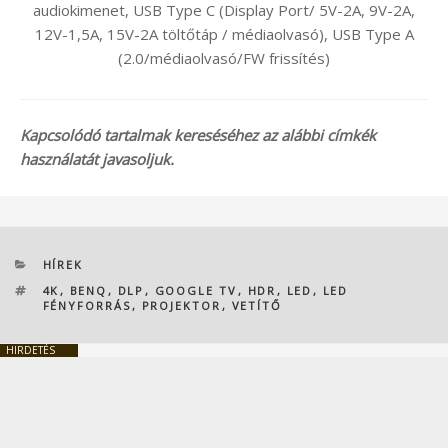
audiokimenet, USB Type C (Display Port/ 5V-2A, 9V-2A,
12V-1,5A, 15V-2A töltőtáp / médiaolvasó), USB Type A
(2.0/médiaolvasó/FW frissítés)
Kapcsolódó tartalmak kereséséhez az alábbi címkék
használatát javasoljuk.
KATEGÓRIÁK
HÍREK
CÍMKÉK
4K
,
BENQ
,
DLP
,
GOOGLE TV
,
HDR
,
LED
,
LED
FÉNYFORRÁS
,
PROJEKTOR
,
VETÍTŐ
HIRDETÉS