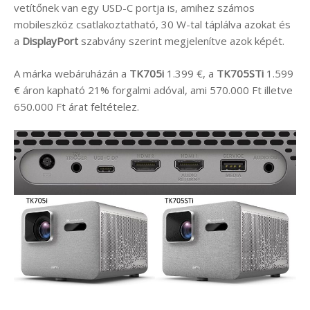
vetítőnek van egy USD-C portja is, amihez számos
mobileszköz csatlakoztatható, 30 W-tal táplálva azokat és
a
DisplayPort
szabvány szerint megjelenítve azok képét.
A márka webáruházán a
TK705i
1.399 €, a
TK705STi
1.599
€ áron kapható 21% forgalmi adóval, ami 570.000 Ft illetve
650.000 Ft árat feltételez.