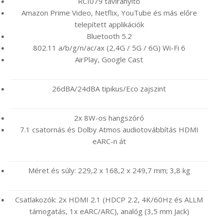
RCI079 távirányító
Amazon Prime Video, Netflix, YouTube és más előre
telepített applikációk
Bluetooth 5.2
802.11 a/b/g/n/ac/ax (2,4G / 5G / 6G) Wi-Fi 6
AirPlay, Google Cast
26dBA/24dBA tipikus/Eco zajszint
2x 8W-os hangszóró
7.1 csatornás és Dolby Atmos audiotovábbítás HDMI
eARC-n át
Méret és súly: 229,2 x 168,2 x 249,7 mm; 3,8 kg
Csatlakozók: 2x HDMI 2.1 (HDCP 2.2, 4K/60Hz és ALLM
támogatás, 1x eARC/ARC), analóg (3,5 mm Jack)