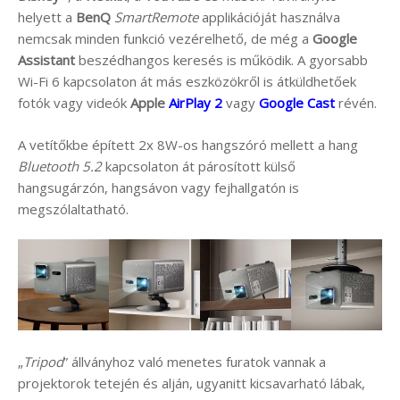
helyett a
BenQ
SmartRemote
applikációját használva
nemcsak minden funkció vezérelhető, de még a
Google
Assistant
beszédhangos keresés is működik. A gyorsabb
Wi-Fi 6 kapcsolaton át más eszközökről is átküldhetőek
fotók vagy videók
Apple
AirPlay 2
vagy
Google Cast
révén.
A vetítőkbe épített 2x 8W-os hangszóró mellett a hang
Bluetooth 5.2
kapcsolaton át párosított külső
hangsugárzón, hangsávon vagy fejhallgatón is
megszólaltatható.
„
Tripod
” állványhoz való menetes furatok vannak a
projektorok tetején és alján, ugyanitt kicsavarható lábak,