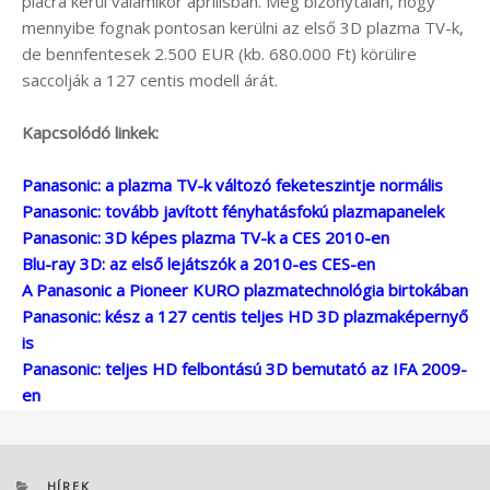
piacra kerül valamikor áprilisban. Még bizonytalan, hogy
mennyibe fognak pontosan kerülni az első 3D plazma TV-k,
de bennfentesek 2.500 EUR (kb. 680.000 Ft) körülire
saccolják a 127 centis modell árát.
Kapcsolódó linkek:
Panasonic: a plazma TV-k változó feketeszintje normális
Panasonic: tovább javított fényhatásfokú plazmapanelek
Panasonic: 3D képes plazma TV-k a CES 2010-en
Blu-ray 3D: az első lejátszók a 2010-es CES-en
A Panasonic a Pioneer KURO plazmatechnológia birtokában
Panasonic: kész a 127 centis teljes HD 3D plazmaképernyő
is
Panasonic: teljes HD felbontású 3D bemutató az IFA 2009-
en
KATEGÓRIÁK
HÍREK