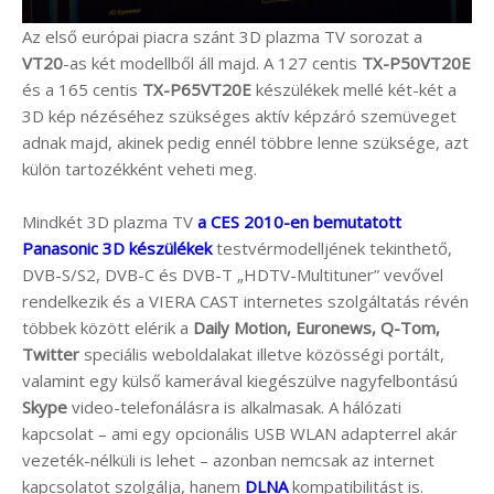
Az első európai piacra szánt 3D plazma TV sorozat a
VT20
-as két modellből áll majd. A 127 centis
TX-P50VT20E
és a 165 centis
TX-P65VT20E
készülékek mellé két-két a
3D kép nézéséhez szükséges aktív képzáró szemüveget
adnak majd, akinek pedig ennél többre lenne szüksége, azt
külön tartozékként veheti meg.
Mindkét 3D plazma TV
a CES 2010-en bemutatott
Panasonic 3D készülékek
testvérmodelljének tekinthető,
DVB-S/S2, DVB-C és DVB-T „HDTV-Multituner” vevővel
rendelkezik és a VIERA CAST internetes szolgáltatás révén
többek között elérik a
Daily Motion, Euronews, Q-Tom,
Twitter
speciális weboldalakat illetve közösségi portált,
valamint egy külső kamerával kiegészülve nagyfelbontású
Skype
video-telefonálásra is alkalmasak. A hálózati
kapcsolat – ami egy opcionális USB WLAN adapterrel akár
vezeték-nélküli is lehet – azonban nemcsak az internet
kapcsolatot szolgálja, hanem
DLNA
kompatibilitást is.