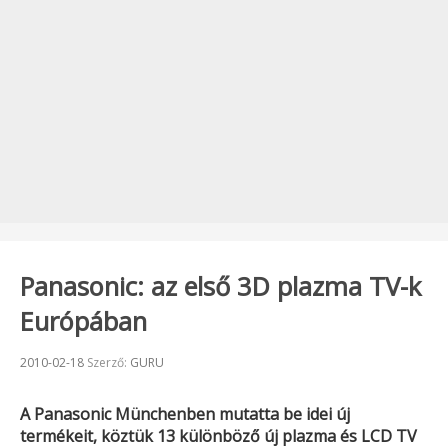
Panasonic: az első 3D plazma TV-k
Európában
Beküldve:
2010-02-18
Szerző:
GURU
A
Panasonic
Münchenben mutatta be idei új
termékeit, köztük 13 különböző új plazma és LCD TV