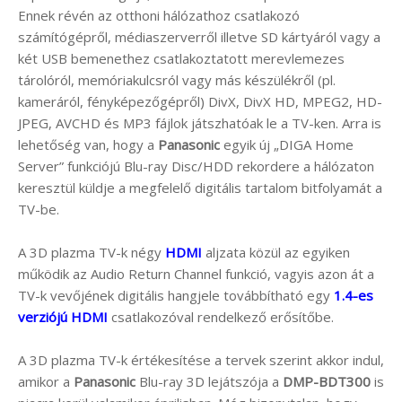
Ennek révén az otthoni hálózathoz csatlakozó
számítógépről, médiaszerverről illetve SD kártyáról vagy a
két USB bemenethez csatlakoztatott merevlemezes
tárolóról, memóriakulcsról vagy más készülékről (pl.
kameráról, fényképezőgépről) DivX, DivX HD, MPEG2, HD-
JPEG, AVCHD és MP3 fájlok játszhatóak le a TV-ken. Arra is
lehetőség van, hogy a
Panasonic
egyik új „DIGA Home
Server” funkciójú Blu-ray Disc/HDD rekordere a hálózaton
keresztül küldje a megfelelő digitális tartalom bitfolyamát a
TV-be.
A 3D plazma TV-k négy
HDMI
aljzata közül az egyiken
működik az Audio Return Channel funkció, vagyis azon át a
TV-k vevőjének digitális hangjele továbbítható egy
1.4-es
verziójú HDMI
csatlakozóval rendelkező erősítőbe.
A 3D plazma TV-k értékesítése a tervek szerint akkor indul,
amikor a
Panasonic
Blu-ray 3D lejátszója a
DMP-BDT300
is