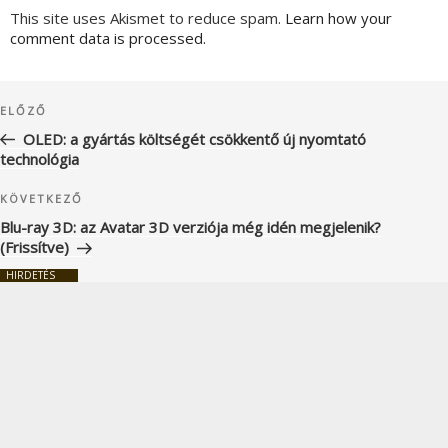
This site uses Akismet to reduce spam.
Learn how your
comment data is processed.
Bejegyzés
Korábbi
ELŐZŐ
navigáció
bejegyzés
OLED: a gyártás költségét csökkentő új nyomtató
technológia
Következő
KÖVETKEZŐ
bejegyzés
Blu-ray 3D: az Avatar 3D verziója még idén megjelenik?
(Frissítve)
HIRDETÉS