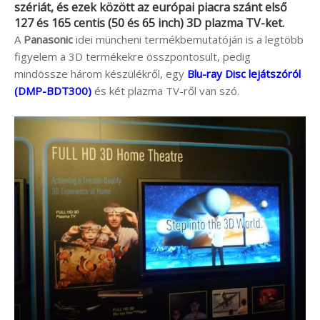
szériát, és ezek között az európai piacra szánt első
127 és 165 centis (50 és 65 inch) 3D plazma TV-ket.
A
Panasonic
idei müncheni termékbemutatóján is a legtöbb
figyelem a 3D termékekre összpontosult, pedig
mindössze három készülékről, egy
Blu-ray Disc lejátszóról
(DMP-BDT300)
és két plazma TV-ről van szó.