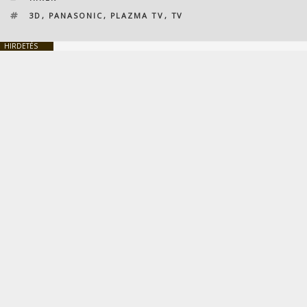
CÍMKÉK
3D
,
PANASONIC
,
PLAZMA TV
,
TV
HIRDETÉS