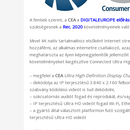
A fentiek szerint, a
CEA
a
DIGITALEUROPE előírása
szükségesnek a
Rec. 2020
követelményeinek való 
Mivel 4K natív tartalmakhoz elsőként Internet str
hozzáférni, az alkalmas internetre csatlakozó, az
meghatározta az ilyen képmegjelenítők jellemzőit 
követelményeket kiegészítve Connected Ultra High
– megfelel a
CEA
Ultra High-Definition Display Cha
– dekódolja az IP terjesztésű 3.840 x 2.160 felbo
szabvány kódolású videót is tud dekódolni,
– sokcsatornás audiót fogad és reprodukál, és/vag
– IP terjesztésű Ultra HD videót fogad Wi-Fi, Et
– a gyártó által választott platformon futó szolgá
terjesztésű Ultra HD videót