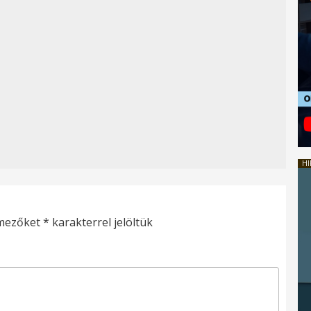
HI
 mezőket
*
karakterrel jelöltük