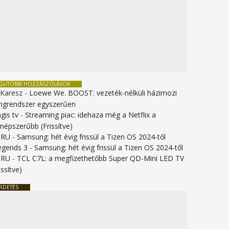
EGUTÓBBI HOZZÁSZÓLÁSOK
 Karesz
-
Loewe We. BOOST: vezeték-nélküli házimozi
ngrendszer egyszerűen
gis tv
-
Streaming piac: idehaza még a Netflix a
gnépszerűbb (Frissítve)
URU
-
Samsung: hét évig frissül a Tizen OS 2024-től
legends 3
-
Samsung: hét évig frissül a Tizen OS 2024-től
URU
-
TCL C7L: a megfizethetőbb Super QD-Mini LED TV
issítve)
RDETÉS