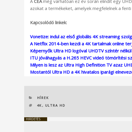
A
CEA
még várhatóan ez év során elindít egy UHD 
azokat a termékeket, amelyek megfelelnek a fent
Kapcsolódó linkek:
Vonetize: indul az első globális 4K streaming szolg
A Netflix 2014-ben kezdi a 4K tartalmak online te
Képernyők Ultra HD logóval UHDTV színtér nélkül
ITU jóváhagyás a H.265 HEVC videó tömörítési s
Milyen is lesz az Ultra High Definition TV azaz U
Mostantól Ultra HD a 4K hivatalos iparági elneve
KATEGÓRIÁK
HÍREK
CÍMKÉK
4K
,
ULTRA HD
HIRDETÉS