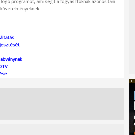
logó programot, ami segít a fogyasztóknak azonosítani
i követelményeknek.
áltatás
rjesztését
zabványnak
HDTV
zése
HI