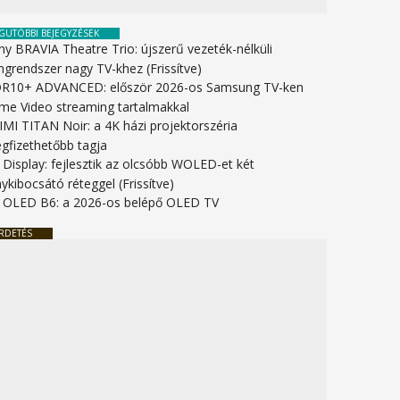
GUTÓBBI BEJEGYZÉSEK
ny BRAVIA Theatre Trio: újszerű vezeték-nélküli
ngrendszer nagy TV-khez (Frissítve)
R10+ ADVANCED: először 2026-os Samsung TV-ken
ime Video streaming tartalmakkal
IMI TITAN Noir: a 4K házi projektorszéria
gfizethetőbb tagja
 Display: fejlesztik az olcsóbb WOLED-et két
ykibocsátó réteggel (Frissítve)
 OLED B6: a 2026-os belépő OLED TV
RDETÉS