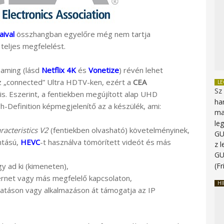
ival
összhangban egyelőre még nem tartja
teljes megfelelést.
eaming (lásd
Netflix 4K
és
Vonetize
) révén lehet
az „connected” Ultra HDTV-ken, ezért a
CEA
L
Sz
is. Eszerint, a fentiekben megújított alap UHD
ha
-Definition képmegjelenítő az a készülék, ami:
ma
le
racteristics V2
(fentiekben olvasható) követelményinek,
G
ntású,
HEVC
-t használva tömörített videót és más
z 
G
y ad ki (kimeneten),
(Fr
hernet vagy más megfelelő kapcsolaton,
HI
ltatáson vagy alkalmazáson át támogatja az IP