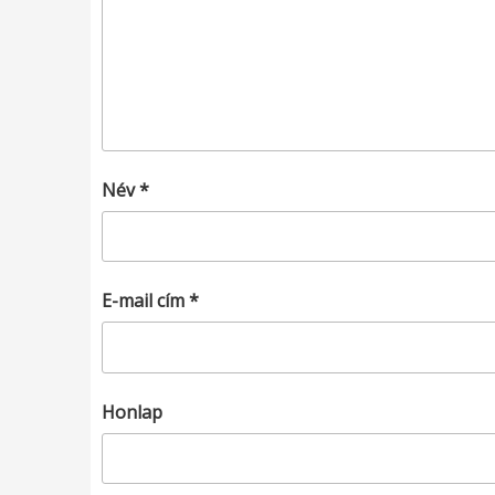
Név
*
E-mail cím
*
Honlap