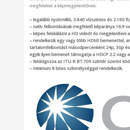
megfelelnie a képmegjelenítőnek:
– legalább nyolcmillió, 3.840 vízszintes és 2.160 fü
– natív felbontásának megfelelő képaránya 16:9 v
– képes felskálázni a HD videót és megjeleníteni
– rendelkezik egy vagy több HDMI bemenettel, ami
tartalomfelbontást másodpercenként 24p, 30p és
egyik ilyen bemenet támogatja a HDCP 2.2 vagy a
– feldolgozza az ITU-R BT.709 színtér szerint kód
– minimum 8 bites színmélységgel rendelkezik.