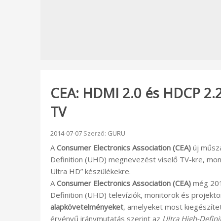
CEA: HDMI 2.0 és HDCP 2.2
TV
Beküldve:
2014-07-07
Szerző:
GURU
A
Consumer Electronics Association (CEA)
új műsza
Definition (UHD) megnevezést viselő TV-kre, moni
Ultra HD” készülékekre.
A
Consumer Electronics Association (CEA)
még 2012
Definition (UHD) televíziók, monitorok és projekt
alapkövetelményeket
, amelyeket most kiegészít
érvényű iránymutatás szerint az
Ultra High-Defini