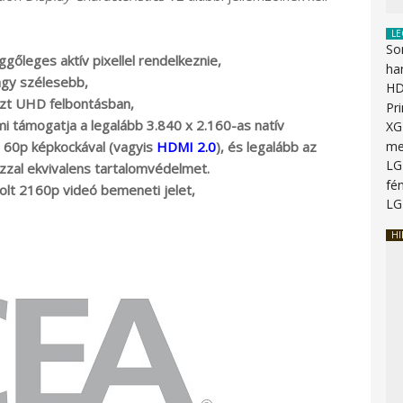
LE
So
ggőleges aktív pixellel rendelkeznie,
ha
agy szélesebb,
HD
 azt UHD felbontásban,
Pr
 támogatja a legalább 3.840 x 2.160-as natív
XG
 60p képkockával (vagyis
HDMI 2.0
), és legalább az
me
LG
zzal ekvivalens tartalomvédelmet.
fén
olt 2160p videó bemeneti jelet,
LG
HI