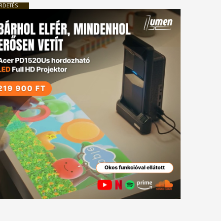
RDETÉS
tkező
gyzés