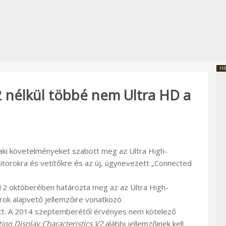
HI
 nélkül többé nem Ultra HD a
ki követelményeket szabott meg az Ultra High-
torokra és vetítőkre és az új, úgynevezett „Connected
 októberében határozta meg az az Ultra High-
orok alapvető jellemzőire vonatkozó
ett. A 2014 szeptemberétől érvényes nem kötelező
tion Display Characteristics V2
alábbi jellemzőinek kell