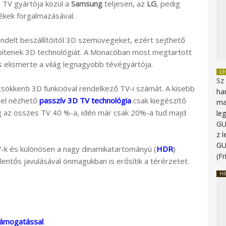
 TV gyártója közül a
Samsung
teljesen, az
LG
, pedig
ékek forgalmazásával.
rendelt beszállítóitól 3D szemüvegeket, ezért sejthető
tenek 3D technológiát. A Monacóban most megtartott
 elismerte a világ legnagyobb tévégyártója.
L
Sz
csökkenti 3D funkcióval rendelkező TV-i számát. A kisebb
ha
gel nézhető
passzív 3D TV technológia
csak kiegészítő
ma
g az összes TV 40 %-a, idén már csak 20%-a tud majd
le
G
z 
G
V-k és különösen a nagy dinamikatartományú (
HDR
)
(Fr
entős javulásával önmagukban is erősítik a térérzetet.
HI
támogatással