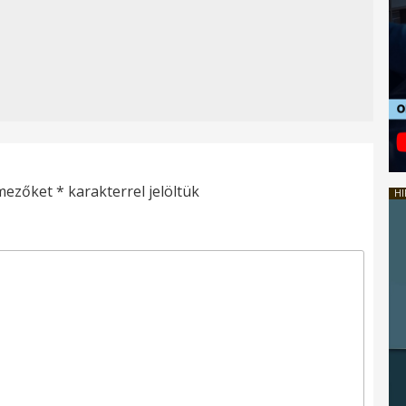
 mezőket
*
karakterrel jelöltük
HI