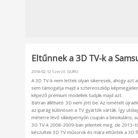
Eltűnnek a 3D TV-k a Samsu
Beküldve:
2016-02-12
Szerző:
GURU
A 3D TV-k nem lettek olyan sikeresek, ahogy azt 
sem támogatja majd a sztereoszkóp képmegjelenítés
képező prémium modellek tudják majd azt.
Bátran állítható: 3D nem jött be. Az ismételt újra
az iparág különösen a TV gyártók várták. Így utól
méterre lévő síkképernyőn csupán a binokuláris, a
3D TV-k 2008-2009-ban jelentek meg, de 2013-től 
készültek 3D TV műsorok és mára eltűntek a 3D fi