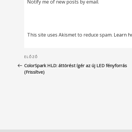
Notify me of new posts by email.
This site uses Akismet to reduce spam.
Learn h
Bejegyzés
Korábbi
ELŐZŐ
navigáció
bejegyzés
ColorSpark HLD: áttörést ígér az új LED fényforrás
(Frissítve)