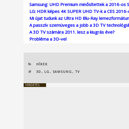
Samsung: UHD Premium minősítettek a 2016-os
LG: HDR képes 4K SUPER UHD TV-k a CES 2016-
Mi újat tudunk az Ultra HD Blu-Ray lemezformátu
A passzív szemüveges a jobb a 3D TV technológiá
A 3D TV számára 2011. lesz a kiugrás éve?
Probléma a 3D-vel
KATEGÓRIÁK
HÍREK
CÍMKÉK
3D
,
LG
,
SAMSUNG
,
TV
HIRDETÉS