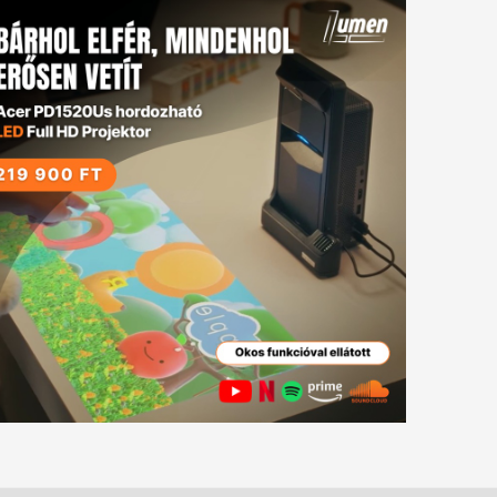
tkező
gyzés