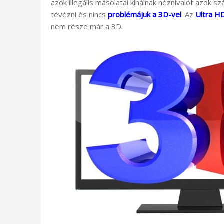
azok illegális másolatai kínálnak néznivalót azok
tévézni és nincs
problémájuk a 3D-vel
. Az
Ultra H
nem része már a 3D.