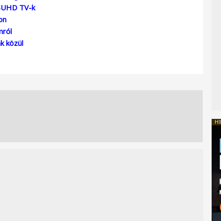
 SUHD TV-k
on
mról
k közül
HI