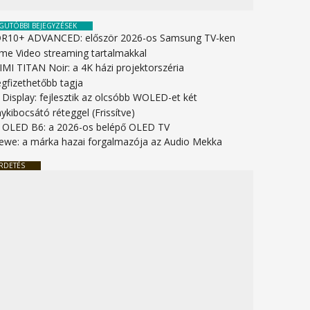
GUTÓBBI BEJEGYZÉSEK
R10+ ADVANCED: először 2026-os Samsung TV-ken
ime Video streaming tartalmakkal
IMI TITAN Noir: a 4K házi projektorszéria
gfizethetőbb tagja
 Display: fejlesztik az olcsóbb WOLED-et két
ykibocsátó réteggel (Frissítve)
 OLED B6: a 2026-os belépő OLED TV
ewe: a márka hazai forgalmazója az Audio Mekka
RDETÉS