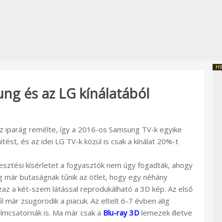
HI
ng és az LG kínálatából
az iparág remélte, így a 2016-os Samsung TV-k egyike
t, és az idei LG TV-k közül is csak a kínálat 20%-t
élesztési kísérletet a fogyasztók nem úgy fogadták, ahogy
ag már butaságnak tűnik az ötlet, hogy egy néhány
zaz a két-szem látással reprodukálható a 3D kép. Az első
már zsugorodik a piacuk. Az eltelt 6-7 évben alig
lmcsatornák is. Ma már csak a
Blu-ray 3D
lemezek illetve