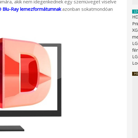
 számára, akik nem idegenkednek egy szemüveget viselve
D Blu-Ray lemezformátumnak
azonban sokatmondóan
LE
HD
Pr
XG
me
LG
fén
LG
Lo
HI