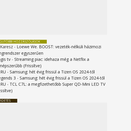
EGUTÓBBI HOZZÁSZÓLÁSOK
 Karesz
-
Loewe We. BOOST: vezeték-nélküli házimozi
ngrendszer egyszerűen
gis tv
-
Streaming piac: idehaza még a Netflix a
gnépszerűbb (Frissítve)
URU
-
Samsung: hét évig frissül a Tizen OS 2024-től
legends 3
-
Samsung: hét évig frissül a Tizen OS 2024-től
URU
-
TCL C7L: a megfizethetőbb Super QD-Mini LED TV
issítve)
RDETÉS