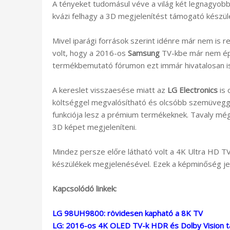
A tényeket tudomásul véve a világ két legnagyobb
kvázi felhagy a 3D megjelenítést támogató készül
Mivel iparági források szerint idénre már nem is 
volt, hogy a 2016-os
Samsung
TV-kbe már nem épí
termékbemutató fórumon ezt immár hivatalosan is
A kereslet visszaesése miatt az
LG Electronics
is 
költséggel megvalósítható és olcsóbb szemüveg
funkciója lesz a prémium termékeknek. Tavaly mé
3D képet megjeleníteni.
Mindez persze előre látható volt a 4K Ultra HD T
készülékek megjelenésével. Ezek a képminőség jel
Kapcsolódó linkek:
LG 98UH9800: rövidesen kapható a 8K TV
LG: 2016-os 4K OLED TV-k HDR és Dolby Vision 