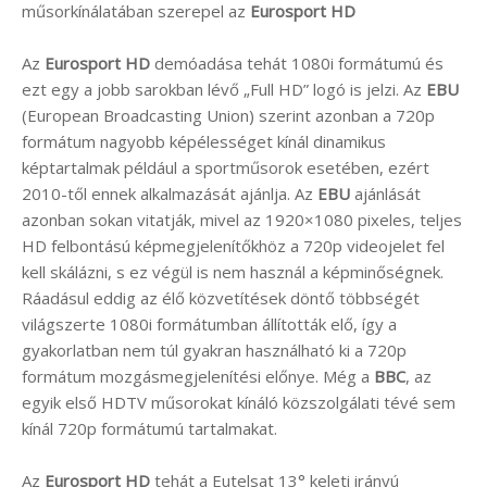
műsorkínálatában szerepel az
Eurosport HD
Az
Eurosport HD
demóadása tehát 1080i formátumú és
ezt egy a jobb sarokban lévő „Full HD” logó is jelzi. Az
EBU
(European Broadcasting Union) szerint azonban a 720p
formátum nagyobb képélességet kínál dinamikus
képtartalmak például a sportműsorok esetében, ezért
2010-től ennek alkalmazását ajánlja. Az
EBU
ajánlását
azonban sokan vitatják, mivel az 1920×1080 pixeles, teljes
HD felbontású képmegjelenítőkhöz a 720p videojelet fel
kell skálázni, s ez végül is nem használ a képminőségnek.
Ráadásul eddig az élő közvetítések döntő többségét
világszerte 1080i formátumban állították elő, így a
gyakorlatban nem túl gyakran használható ki a 720p
formátum mozgásmegjelenítési előnye. Még a
BBC
, az
egyik első HDTV műsorokat kínáló közszolgálati tévé sem
kínál 720p formátumú tartalmakat.
Az
Eurosport HD
tehát a Eutelsat 13° keleti irányú