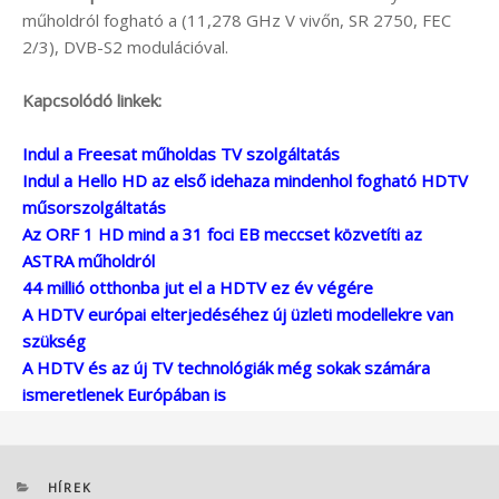
műholdról fogható a (11,278 GHz V vivőn, SR 2750, FEC
2/3), DVB-S2 modulációval.
Kapcsolódó linkek:
Indul a Freesat műholdas TV szolgáltatás
Indul a Hello HD az első idehaza mindenhol fogható HDTV
műsorszolgáltatás
Az ORF 1 HD mind a 31 foci EB meccset közvetíti az
ASTRA műholdról
44 millió otthonba jut el a HDTV ez év végére
A HDTV európai elterjedéséhez új üzleti modellekre van
szükség
A HDTV és az új TV technológiák még sokak számára
ismeretlenek Európában is
KATEGÓRIÁK
HÍREK