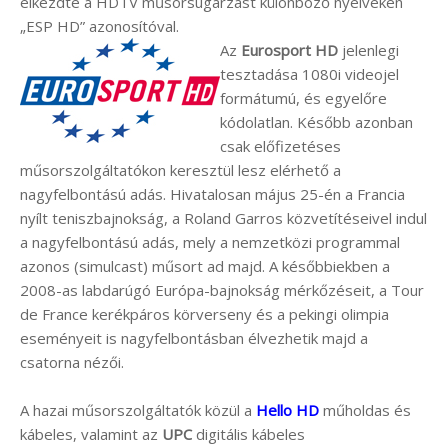
elkezdte a HDTV műsorsugárzást különböző nyelveken
„ESP HD” azonosítóval.
Az
Eurosport HD
jelenlegi
tesztadása 1080i videojel
formátumú, és egyelőre
kódolatlan. Később azonban
csak előfizetéses
műsorszolgáltatókon keresztül lesz elérhető a
nagyfelbontású adás. Hivatalosan május 25-én a Francia
nyílt teniszbajnokság, a Roland Garros közvetítéseivel indul
a nagyfelbontású adás, mely a nemzetközi programmal
azonos (simulcast) műsort ad majd. A későbbiekben a
2008-as labdarúgó Európa-bajnokság mérkőzéseit, a Tour
de France kerékpáros körverseny és a pekingi olimpia
eseményeit is nagyfelbontásban élvezhetik majd a
csatorna nézői.
A hazai műsorszolgáltatók közül a
Hello HD
műholdas és
kábeles, valamint az
UPC
digitális kábeles