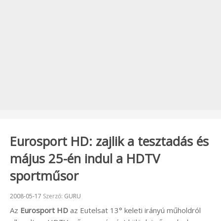
Eurosport HD: zajlik a tesztadás és
május 25-én indul a HDTV
sportműsor
Beküldve:
2008-05-17
Szerző:
GURU
Az
Eurosport HD
az Eutelsat 13° keleti irányú műholdról