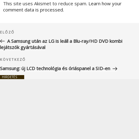
This site uses Akismet to reduce spam.
Learn how your
comment data is processed.
Bejegyzés
Korábbi
ELŐZŐ
navigáció
bejegyzés
A Samsung után az LG is leáll a Blu-ray/HD DVD kombi
lejátszók gyártásával
Következő
KÖVETKEZŐ
bejegyzés
Samsung: új LCD technológia és óriáspanel a SID-en
HIRDETÉS