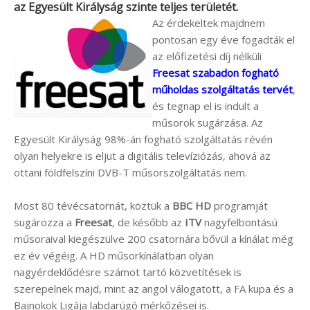
az Egyesült Királyság szinte teljes területét.
Az érdekeltek majdnem
pontosan egy éve fogadták el
az előfizetési díj nélküli
Freesat szabadon fogható
műholdas szolgáltatás tervét
,
és tegnap el is indult a
műsorok sugárzása. Az
Egyesült Királyság 98%-án fogható szolgáltatás révén
olyan helyekre is eljut a digitális televíziózás, ahová az
ottani földfelszíni DVB-T műsorszolgáltatás nem.
Most 80 tévécsatornát, köztük a
BBC HD
programját
sugározza a
Freesat
, de később az
ITV
nagyfelbontású
műsoraival kiegészülve 200 csatornára bővül a kínálat még
ez év végéig. A HD műsorkínálatban olyan
nagyérdeklődésre számot tartó közvetítések is
szerepelnek majd, mint az angol válogatott, a FA kupa és a
Bajnokok Ligája labdarúgó mérkőzései is.