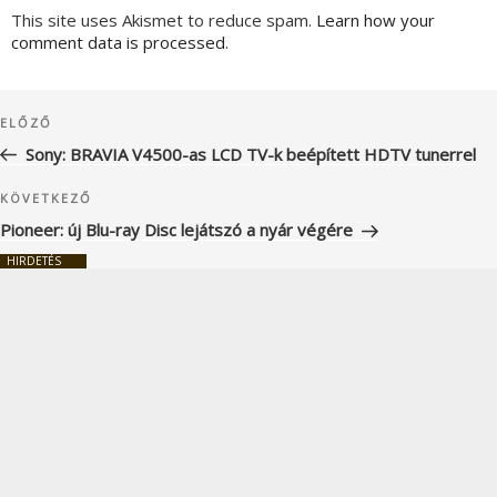
This site uses Akismet to reduce spam.
Learn how your
comment data is processed.
Bejegyzés
Korábbi
ELŐZŐ
navigáció
bejegyzés
Sony: BRAVIA V4500-as LCD TV-k beépített HDTV tunerrel
Következő
KÖVETKEZŐ
bejegyzés
Pioneer: új Blu-ray Disc lejátszó a nyár végére
HIRDETÉS