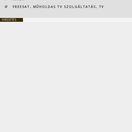
CÍMKÉK
FREESAT
,
MŰHOLDAS TV SZOLGÁLTATÁS
,
TV
HIRDETÉS