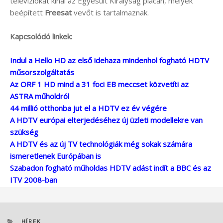
televíziókat kínál az Egyesült Királyság piacán, melyek
beépített
Freesat
vevőt is tartalmaznak.
Kapcsolódó linkek:
Indul a Hello HD az első idehaza mindenhol fogható HDTV
műsorszolgáltatás
Az ORF 1 HD mind a 31 foci EB meccset közvetíti az
ASTRA műholdról
44 millió otthonba jut el a HDTV ez év végére
A HDTV európai elterjedéséhez új üzleti modellekre van
szükség
A HDTV és az új TV technológiák még sokak számára
ismeretlenek Európában is
Szabadon fogható műholdas HDTV adást indít a BBC és az
ITV 2008-ban
KATEGÓRIÁK
HÍREK