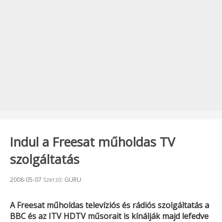
Indul a Freesat műholdas TV
szolgáltatás
Beküldve:
2008-05-07
Szerző:
GURU
A
Freesat
műholdas televíziós és rádiós szolgáltatás a
BBC
és az
ITV
HDTV műsorait is kínálják majd lefedve