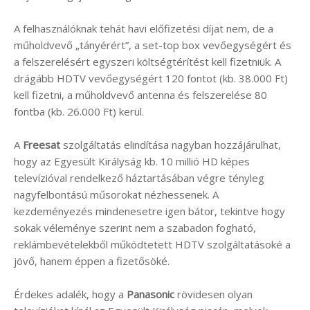
A felhasználóknak tehát havi előfizetési díjat nem, de a
műholdvevő „tányérért”, a set-top box vevőegységért és
a felszerelésért egyszeri költségtérítést kell fizetniük. A
drágább HDTV vevőegységért 120 fontot (kb. 38.000 Ft)
kell fizetni, a műholdvevő antenna és felszerelése 80
fontba (kb. 26.000 Ft) kerül.
A
Freesat
szolgáltatás elindítása nagyban hozzájárulhat,
hogy az Egyesült Királyság kb. 10 millió HD képes
televízióval rendelkező háztartásában végre tényleg
nagyfelbontású műsorokat nézhessenek. A
kezdeményezés mindenesetre igen bátor, tekintve hogy
sokak véleménye szerint nem a szabadon fogható,
reklámbevételekből működtetett HDTV szolgáltatásoké a
jövő, hanem éppen a fizetősöké.
Érdekes adalék, hogy a
Panasonic
rövidesen olyan