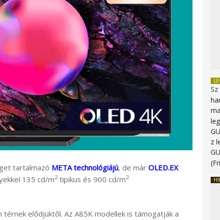
L
Sz
ha
ma
le
G
z 
G
(Fr
get tartalmazó
META technológiájú
, de már
OLED.EX
2
2
lyekkel 135 cd/m
tipikus és 900 cd/m
HI
térnek elődjüktől. Az A85K modellek is támogatják a