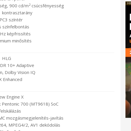
HI
2
sség, 900 cd/m
csúcsfényesség
1 kontrasztarány
PC3 színtér
s színfelbontás
z képfrissítés
mium minősítés
HLG
DR 10+ Adaptive
n, Dolby Vision IQ
X Enhanced
iew Engine X
Pentonic 700 (MT9618) SoC
felskálázás
MC mozgásmegjelenítés-javítás
264, MPEG4/2, AV1 dekódolás