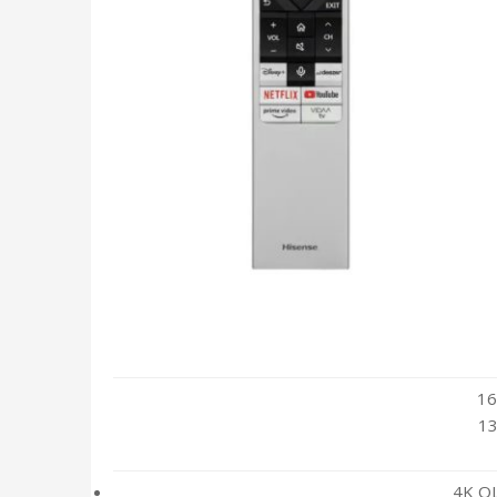
16
13
4K OL