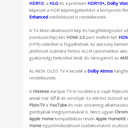
HDR10
, a
HLG
és a prémium
HDR10+, Dolby Visi
képesek a HDR képmegjelenítést a környezeti fé
Enhanced
minősítéssel is rendelkeznek.
A TV-kben alkalmazott kép és hangfeldolgozást
(rendszerchip) két
HDMI 2.0
port mellett két
HDMI
(HFR) videókat is fogadhatnak. Az alacsony beme
játékosok számára fontos ALLM (automatikus alac
gyakoriság) funkciókat kínál, és támogatott az
AMD
Az A85K OLED TV-k kezelik a
Dolby Atmos
hangfo
rendelkeznek.
A
Hisense
európai TV-in továbbra is saját fejlesz
annak már
U7.0
-ás verzióját. Ez elérést biztosít a
PlutoTV
a
YouTube
és más streaming alkalmazások
gombjának megnyomásával is. Nincs ugyan
Chrom
Apple Home
kompatibilitás révén
Apple HomeKit
v
Home
együttműködéssel csatlakoztatott eszközök