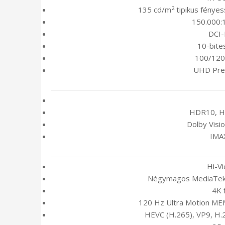
2
135 cd/m
tipikus fénye
150.000:
DCI-
10-bite
100/120H
UHD Pre
HDR10, H
Dolby Visio
IMA
Hi-V
Négymagos MediaTek 
4K 
120 Hz Ultra Motion ME
HEVC (H.265), VP9, H.