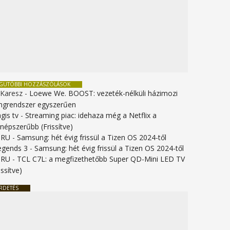
EGUTÓBBI HOZZÁSZÓLÁSOK
 Karesz
-
Loewe We. BOOST: vezeték-nélküli házimozi
ngrendszer egyszerűen
gis tv
-
Streaming piac: idehaza még a Netflix a
gnépszerűbb (Frissítve)
URU
-
Samsung: hét évig frissül a Tizen OS 2024-től
legends 3
-
Samsung: hét évig frissül a Tizen OS 2024-től
URU
-
TCL C7L: a megfizethetőbb Super QD-Mini LED TV
issítve)
RDETÉS