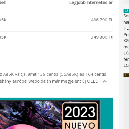
ell
Legjobb internetes ár
LE
So
85K
486.790 Ft
ha
HD
Pr
85K
349.800 Ft
XG
me
LG
fén
LG
z A85K váltja, amit 139 centis (55A85K) és 164 centis
HI
néhány európai weboldalán már megjelent új OLED TV-