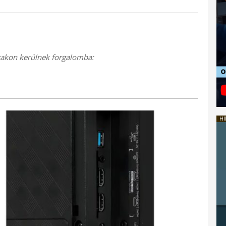
akon kerülnek forgalomba:
HI