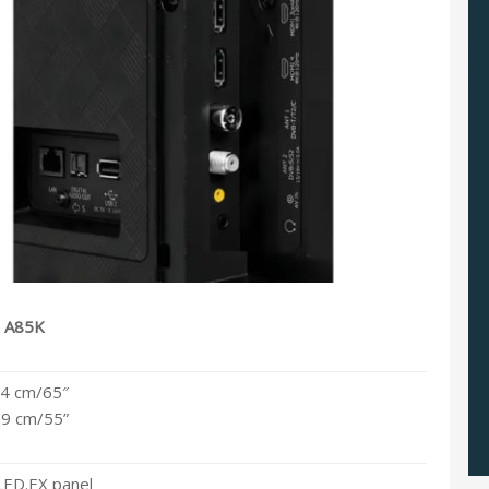
A85K
4 cm/65″
9 cm/55”
ED.EX panel