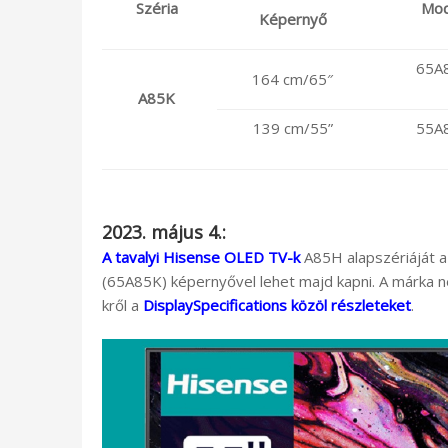
Széria
Mod
Képernyő
65A
164 cm/65″
A85K
139 cm/55”
55A
2023. május 4.:
A tavalyi Hisense OLED TV-k
A85H alapszériáját a
(65A85K) képernyővel lehet majd kapni. A márka 
kről a
DisplaySpecifications közöl részleteket
.