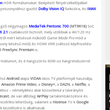
on
HDR formátumokat. Beépített fényérzékelőjükkel
nyviszonyokhoz igazító
Dolby Vision IQ
funkcióra, és
IMAX
 végző négymagos
MediaTek Pentonic 700
(MT9618)
SoC
 2.1
csatlakozót biztosít, mely utóbbiak a 4K/120 Hz
ntről mért késéssel működő
Game Mode Pro
mód a
sony késésű mód) és HDMI VRR (változó képfrissítési
 FreeSync Premium
is.
rmátumot, és 6 hangszórós 60W-os hangrendszerrel
HI
tésű
Android
alapú
VIDAA
okos TV platformját használja,
z
Amazon Prime Video
, a
Disney+
, a
DAZN
, a
Netflix
, a
hoz – némelyikhez akár közvetlenül a távirányító
ecast
, de van állítólag
AirPlay
tartalomtükrözésre és
ezérlési lehetőség, valamint a
Hisense
TV-k
Google
 kezelésére is alkalmasak.