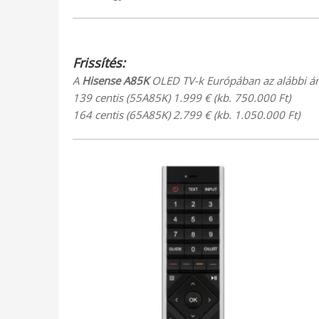
Frissítés:
A
Hisense A85K
OLED TV-k Európában az alábbi ár
139 centis (55A85K) 1.999 € (kb. 750.000 Ft)
164 centis (65A85K) 2.799 € (kb. 1.050.000 Ft)