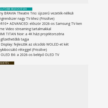
GUTÓBBI BEJEGYZÉSEK
ny BRAVIA Theatre Trio: újszerű vezeték-nélküli
ngrendszer nagy TV-khez (Frissítve)
R10+ ADVANCED: először 2026-os Samsung TV-ken
ime Video streaming tartalmakkal
IMI TITAN Noir: a 4K házi projektorszéria
gfizethetőbb tagja
 Display: fejlesztik az olcsóbb WOLED-et két
ykibocsátó réteggel (Frissítve)
 OLED B6: a 2026-os belépő OLED TV
RDETÉS