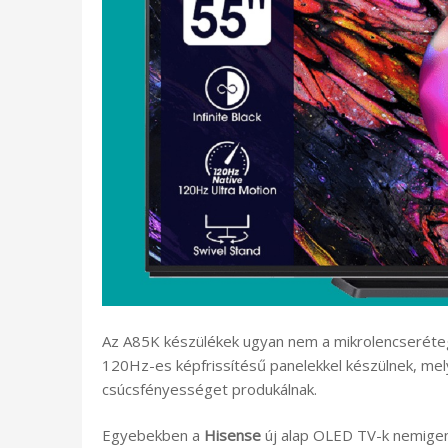
Az A85K készülékek ugyan nem a mikrolencseréte
120Hz-es képfrissítésű panelekkel készülnek, me
csúcsfényességet produkálnak.
Egyebekben a
Hisense
új alap OLED TV-k nemigen 