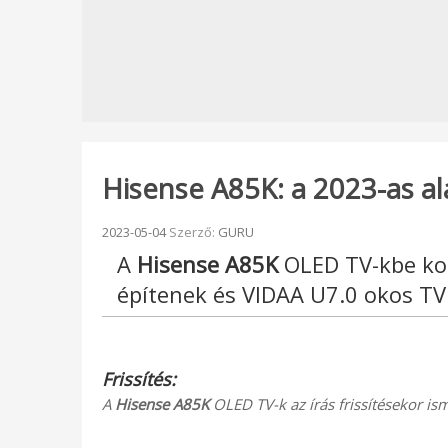
Hisense A85K: a 2023-as al
Beküldve:
2023-05-04
Szerző:
GURU
A
Hisense A85K
OLED TV-kbe ko
építenek és VIDAA U7.0 okos TV 
Frissítés:
A
Hisense A85K
OLED TV-k az írás frissítésekor ism