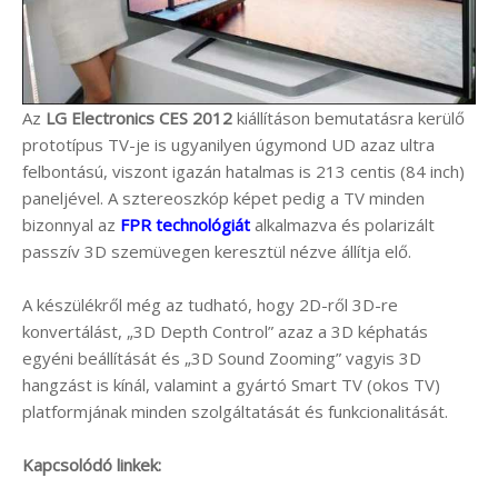
Az
LG Electronics CES 2012
kiállításon bemutatásra kerülő
prototípus TV-je is ugyanilyen úgymond UD azaz ultra
felbontású, viszont igazán hatalmas is 213 centis (84 inch)
paneljével. A sztereoszkóp képet pedig a TV minden
bizonnyal az
FPR technológiát
alkalmazva és polarizált
passzív 3D szemüvegen keresztül nézve állítja elő.
A készülékről még az tudható, hogy 2D-ről 3D-re
konvertálást, „3D Depth Control” azaz a 3D képhatás
egyéni beállítását és „3D Sound Zooming” vagyis 3D
hangzást is kínál, valamint a gyártó Smart TV (okos TV)
platformjának minden szolgáltatását és funkcionalitását.
Kapcsolódó linkek: