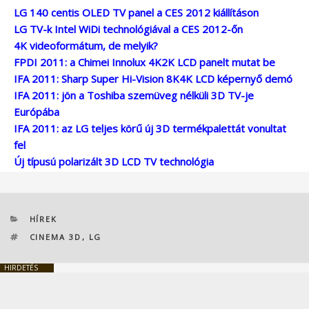
LG 140 centis OLED TV panel a CES 2012 kiállításon
LG TV-k Intel WiDi technológiával a CES 2012-őn
4K videoformátum, de melyik?
FPDI 2011: a Chimei Innolux 4K2K LCD panelt mutat be
IFA 2011: Sharp Super Hi-Vision 8K4K LCD képernyő demó
IFA 2011: jön a Toshiba szemüveg nélküli 3D TV-je
Európába
IFA 2011: az LG teljes körű új 3D termékpalettát vonultat
fel
Új típusú polarizált 3D LCD TV technológia
KATEGÓRIÁK
HÍREK
CÍMKÉK
CINEMA 3D
,
LG
HIRDETÉS