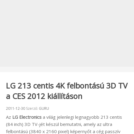
LG 213 centis 4K felbontású 3D TV
a CES 2012 kiállításon
Beküldve:
2011-12-30
Szerző:
GURU
Az
LG Electronics
a világ jelenlegi legnagyobb 213 centis
(84 inch) 3D TV-jét készül bemutatni, amely az ultra
felbontású (3840 x 2160 pixel) képernyőt a cég passzív