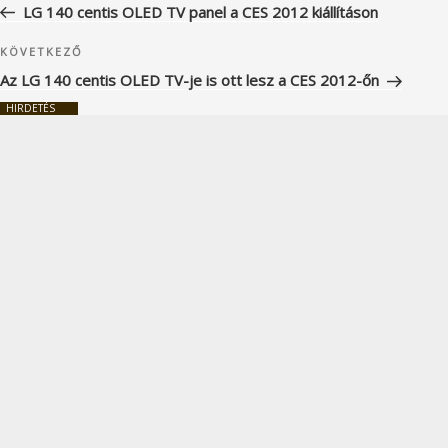
bejegyzés
LG 140 centis OLED TV panel a CES 2012 kiállításon
Következő
KÖVETKEZŐ
bejegyzés
Az LG 140 centis OLED TV-je is ott lesz a CES 2012-őn
HIRDETÉS