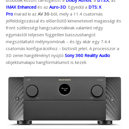
utóbbiak között támogatott a
Dolby Atmos
, a
DTS:X
, az
IMAX Enhanced
és az
Auro-3D
. Egyedül a
DTS: X
Pro
marad ki az
AV 30
-ból, mely a 11.4 csatornás
jelfeldolgozással és előerősítő kimeneteivel magassági és
front szélességi hangcsatornáknak valamint négy
egymástól teljesen független basszushangot
megszólaltató mélynyomónak – és így akár egy 7.4.4
csatornás konfigurációhoz – biztosít jelet. A processzor a
3D zenei hangélményt nyújtó
Sony 360 Reality Audio
objektumalapú hangformátumot is kezeli.