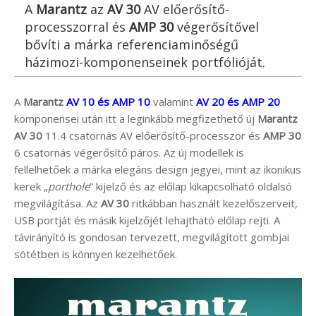
A
Marantz
az
AV 30
AV előerősítő-
processzorral és
AMP 30
végerősítővel
bővíti a márka referenciaminőségű
házimozi-komponenseinek portfólióját.
A
Marantz
AV 10 és AMP 10
valamint
AV 20 és AMP 20
komponensei után itt a leginkább megfizethető új
Marantz
AV 30
11.4 csatornás AV előerősítő-processzor és
AMP 30
6 csatornás végerősítő páros. Az új modellek is
fellelhetőek a márka elegáns design jegyei, mint az ikonikus
kerek „
porthole
” kijelző és az előlap kikapcsolható oldalsó
megvilágítása. Az
AV 30
ritkábban használt kezelőszerveit,
USB portját és másik kijelzőjét lehajtható előlap rejti. A
távirányító is gondosan tervezett, megvilágított gombjai
sötétben is könnyen kezelhetőek.