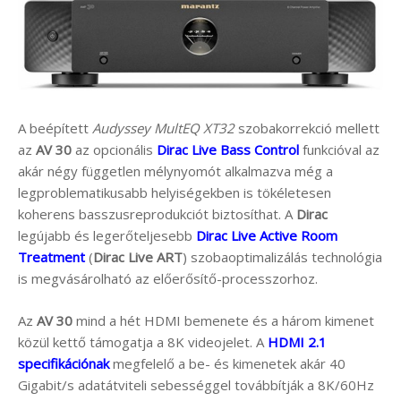
A beépített
Audyssey MultEQ XT32
szobakorrekció mellett
az
AV 30
az opcionális
Dirac Live Bass Control
funkcióval az
akár négy független mélynyomót alkalmazva még a
legproblematikusabb helyiségekben is tökéletesen
koherens basszusreprodukciót biztosíthat. A
Dirac
legújabb és legerőteljesebb
Dirac Live Active Room
Treatment
(
Dirac Live ART
) szobaoptimalizálás technológia
is megvásárolható az előerősítő-processzorhoz.
Az
AV 30
mind a hét HDMI bemenete és a három kimenet
közül kettő támogatja a 8K videojelet. A
HDMI 2.1
specifikációnak
megfelelő a be- és kimenetek akár 40
Gigabit/s adatátviteli sebességgel továbbítják a 8K/60Hz