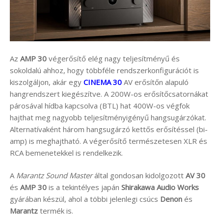
Az
AMP 30
végerősítő elég nagy teljesítményű és
sokoldalú ahhoz, hogy többféle rendszerkonfigurációt is
kiszolgáljon, akár egy
CINEMA 30
AV erősítőn alapuló
hangrendszert kiegészítve. A 200W-os erősítőcsatornákat
párosával hídba kapcsolva (BTL) hat 400W-os végfok
hajthat meg nagyobb teljesítményigényű hangsugárzókat.
Alternatívaként három hangsugárzó kettős erősítéssel (bi-
amp) is meghajtható. A végerősítő természetesen XLR és
RCA bemenetekkel is rendelkezik.
A
Marantz Sound Master
által gondosan kidolgozott
AV 30
és
AMP 30
is a tekintélyes japán
Shirakawa Audio Works
gyárában készül, ahol a többi jelenlegi csúcs
Denon
és
Marantz
termék is.