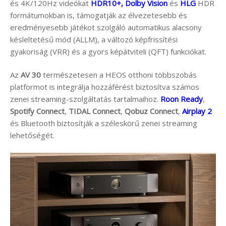
és 4K/120Hz videókat
HDR10+, Dolby Vision
és
HLG
HDR
formátumokban is, támogatják az élvezetesebb és
eredményesebb játékot szolgáló automatikus alacsony
késleltetésű mód (ALLM), a változó képfrissítési
gyakoriság (VRR) és a gyors képátviteli (QFT) funkciókat.
Az
AV 30
természetesen a HEOS otthoni többszobás
platformot is integrálja hozzáférést biztosítva számos
zenei streaming-szolgáltatás tartalmaihoz.
Roon Ready
,
Spotify Connect
,
TIDAL Connect
,
Qobuz Connect
,
Airplay 2
és Bluetooth biztosítják a széleskörű zenei streaming
lehetőségét.