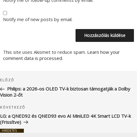
Notify me of follow-up comments by email.
Notify me of new posts by email.
This site uses Akismet to reduce spam.
Learn how your
comment data is processed.
Bejegyzés
Korábbi
ELŐZŐ
navigáció
bejegyzés
Philips: a 2026-os OLED TV-k biztosan támogatják a Dolby
Vision 2-őt
Következő
KÖVETKEZŐ
bejegyzés
LG: a QNED92 és QNED93 evo AI MiniLED 4K Smart LCD TV-k
(Frissítve)
HIRDETÉS