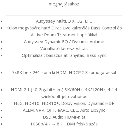
meghajtásához
Audyssey MultEQ XT32, LFC
Külön megvásárolható Dirac Live kalibrálás Bass Control és
Active Room Treatment opciókkal
Audyssey Dynamic EQ / Dynamic Volume
Variálható keresztváltás
Optimalizált basszus átirányítás, Bass Sync
7x8K be / 2+1 zóna ki HDMI HDCP 2.3 támogatással
HDMI 2.1 (40 Gigabit/sec.) 8K/60Hz, 4K/120Hz, 4:4:4
színkódolt jeltovábbítás
HLG, HDR10, HDR10+, Dolby Vision, Dynamic HDR
ALLM, VRR, QFT, eARC, CEC, Auto LipSync
DSD Audio HDMI-n át
1080p/4K → 8K HDMI felskálázás