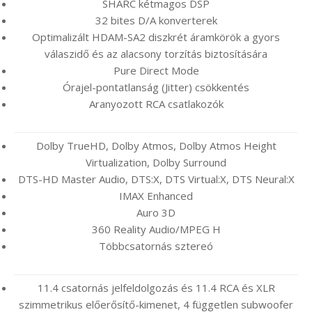
SHARC kétmagos DSP
32 bites D/A konverterek
Optimalizált HDAM-SA2 diszkrét áramkörök a gyors
válaszidő és az alacsony torzítás biztosítására
Pure Direct Mode
Órajel-pontatlanság (Jitter) csökkentés
Aranyozott RCA csatlakozók
Dolby TrueHD, Dolby Atmos, Dolby Atmos Height
Virtualization, Dolby Surround
DTS-HD Master Audio, DTS:X, DTS Virtual:X, DTS Neural:X
IMAX Enhanced
Auro 3D
360 Reality Audio/MPEG H
Többcsatornás sztereó
11.4 csatornás jelfeldolgozás és 11.4 RCA és XLR
szimmetrikus előerősítő-kimenet, 4 független subwoofer