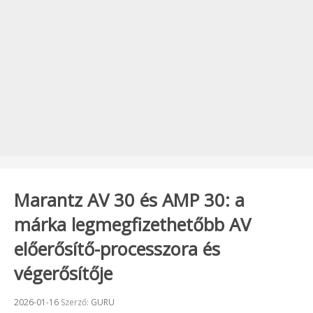
Marantz AV 30 és AMP 30: a
márka legmegfizethetőbb AV
előerősítő-processzora és
végerősítője
Beküldve:
2026-01-16
Szerző:
GURU