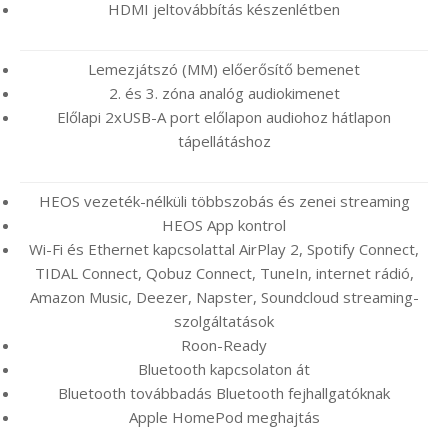
HDMI jeltovábbítás készenlétben
Lemezjátszó (MM) előerősítő bemenet
2. és 3. zóna analóg audiokimenet
Előlapi 2xUSB-A port előlapon audiohoz hátlapon
tápellátáshoz
HEOS vezeték-nélküli többszobás és zenei streaming
HEOS App kontrol
Wi-Fi és Ethernet kapcsolattal AirPlay 2, Spotify Connect,
TIDAL Connect, Qobuz Connect, TuneIn, internet rádió,
Amazon Music, Deezer, Napster, Soundcloud streaming-
szolgáltatások
Roon-Ready
Bluetooth kapcsolaton át
Bluetooth továbbadás Bluetooth fejhallgatóknak
Apple HomePod meghajtás