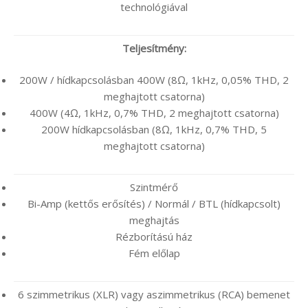
technológiával
Teljesítmény:
200W / hídkapcsolásban 400W (8Ω, 1kHz, 0,05% THD, 2
meghajtott csatorna)
400W (4Ω, 1kHz, 0,7% THD, 2 meghajtott csatorna)
200W hídkapcsolásban (8Ω, 1kHz, 0,7% THD, 5
meghajtott csatorna)
Szintmérő
Bi-Amp (kettős erősítés) / Normál / BTL (hídkapcsolt)
meghajtás
Rézborítású ház
Fém előlap
6 szimmetrikus (XLR) vagy aszimmetrikus (RCA) bemenet