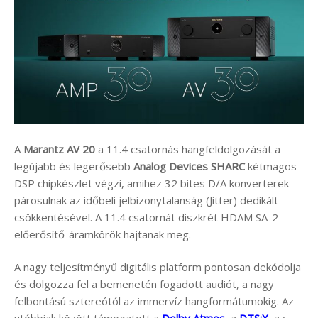
A
Marantz
AV 20
a 11.4 csatornás hangfeldolgozását a
legújabb és legerősebb
Analog Devices SHARC
kétmagos
DSP chipkészlet végzi, amihez 32 bites D/A konverterek
párosulnak az időbeli jelbizonytalanság (Jitter) dedikált
csökkentésével. A 11.4 csatornát diszkrét HDAM SA-2
előerősítő-áramkörök hajtanak meg.
A nagy teljesítményű digitális platform pontosan dekódolja
és dolgozza fel a bemenetén fogadott audiót, a nagy
felbontású sztereótól az immervíz hangformátumokig. Az