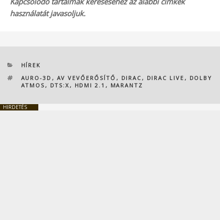
Kapcsolódó tartalmak kereséséhez az alábbi címkék
használatát javasoljuk.
KATEGÓRIÁK
HÍREK
CÍMKÉK
AURO-3D
,
AV VEVŐERŐSÍTŐ
,
DIRAC
,
DIRAC LIVE
,
DOLBY
ATMOS
,
DTS:X
,
HDMI 2.1
,
MARANTZ
HIRDETÉS