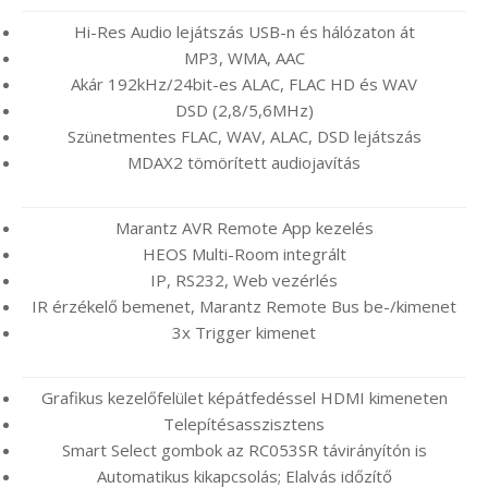
Hi-Res Audio lejátszás USB-n és hálózaton át
MP3, WMA, AAC
Akár 192kHz/24bit-es ALAC, FLAC HD és WAV
DSD (2,8/5,6MHz)
Szünetmentes FLAC, WAV, ALAC, DSD lejátszás
MDAX2 tömörített audiojavítás
Marantz AVR Remote App kezelés
HEOS Multi-Room integrált
IP, RS232, Web vezérlés
IR érzékelő bemenet, Marantz Remote Bus be-/kimenet
3x Trigger kimenet
Grafikus kezelőfelület képátfedéssel HDMI kimeneten
Telepítésasszisztens
Smart Select gombok az RC053SR távirányítón is
Automatikus kikapcsolás; Elalvás időzítő