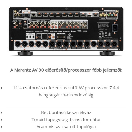
A Marantz AV 30 előerősítő/processzor főbb jellemzői:
11.4 csatornás referenciaszintű AV processzor 7.4.4
hangsugárzó-elrendezésig
Rézborítású készülékváz
Toroid tápegység-transzformátor
Áram-visszacsatolt topológia