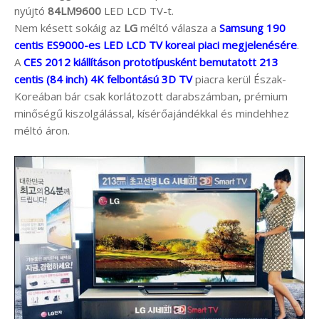
nyújtó
84LM9600
LED LCD TV-t.
Nem késett sokáig az
LG
méltó válasza a
Samsung 190
centis ES9000-es LED LCD TV koreai piaci megjelenésére
.
A
CES 2012 kiállításon prototípusként bemutatott 213
centis (84 inch) 4K felbontású 3D TV
piacra kerül Észak-
Koreában bár csak korlátozott darabszámban, prémium
minőségű kiszolgálással, kísérőajándékkal és mindehhez
méltó áron.