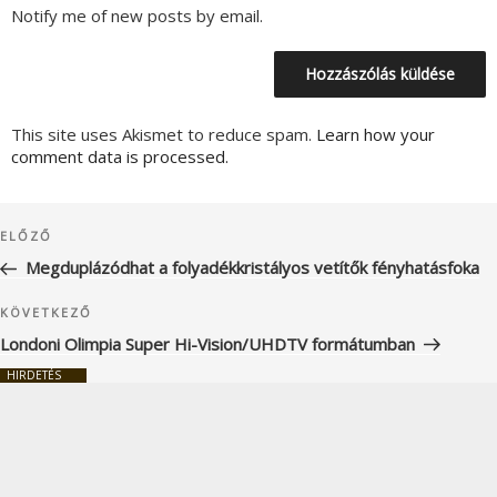
Notify me of new posts by email.
This site uses Akismet to reduce spam.
Learn how your
comment data is processed.
Bejegyzés
Korábbi
ELŐZŐ
navigáció
bejegyzés
Megduplázódhat a folyadékkristályos vetítők fényhatásfoka
Következő
KÖVETKEZŐ
bejegyzés
Londoni Olimpia Super Hi-Vision/UHDTV formátumban
HIRDETÉS