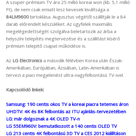
A szuper-prémium TV ára 25 millió koreai won (kb. 5,1 millió
Ft), de nem csak emiatt lesz kevesek kiváltsága a
84LM9600
birtoklása. Augusztus végétől szállítják le a 84
darab előrendelt készüléket. Az ügyfelek maximális
megelégedettségét szolgálva beletartozik az árba a
helyszíni telepítés megtervezése és a szállítást kísérő
prémium telepítő csapat működése is.
Az
LG Electronics
a második félévben Korea után Észak-
Amerikában, Európában, Ázsiában, Latin-Amerikában is
tervezi a piaci megjelenést ultra-nagyfelbontású TV-ivel.
Kapcsolódó linkek:
Samsung: 190 centis okos TV a koreai piacra tetemes áron
UHDTV: 4K és 8K felbontás az ITU ajánlás-tervezetében
LG: már dolgoznak a 4K OLED TV-n
LG 55EM960V: bemutatkozott a 140 centis OLED TV
LG 213 centis 4K felbontású 3D TV a CES 2012 kiállításon