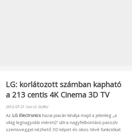
LG: korlátozott számban kapható
a 213 centis 4K Cinema 3D TV
Beküldve:
2012-07-21
Szerző:
GURU
Az
LG Electronics
hazai piacán kínálja majd a jelenleg „a
világ legnagyobb méretű” ultra-nagyfelbontású passzív
szemüveggel nézhető 3D képet és okos-tévé funkciókat