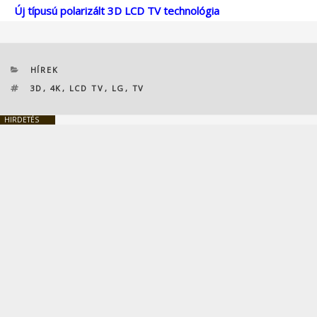
Új típusú polarizált 3D LCD TV technológia
KATEGÓRIÁK
HÍREK
CÍMKÉK
3D
,
4K
,
LCD TV
,
LG
,
TV
HIRDETÉS