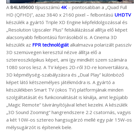
A
84LM9600
típusszámú
4K
– pontosabban a „Quad Full
HD (QFHD)”, azaz 3840 x 2160 pixel – felbontású
UHDTV
készülék a gyártó Triple XD Engine képfeldolgozással és
„Resolution Upscaler Plus” felskálázással allítja elő képet
alacsonyabb felbontású forrásokból is. A Cinema 3D
készülék az
FPR technológiát
alkalmazva polarizált passzív
3D szemüvegen keresztül nézve állítja elő a
sztereoszkópikus képet, ami így mindkét szem számára
1080 soros lesz. A TV képes 2D-ről 3D-re konvertálásra,
3D képmélység-szabályzásra és „Dual Play” különböző
képet látó kétszemélyes játékmódra is. A gyártó a
készülékben Smart TV (okos TV) platformjának minden
szolgáltatását és funkcionalitását is kínálja, amit legújabb
„Magic Remote” távirányítójával lehet kezelni. A készülék
„3D Sound Zooming” hangrendszere 2.2 csatornás, vagyis
a két 10W-os sztereo hangsugárzó mellé egy pár 15W-os
mélysugárzót is építenek bele.