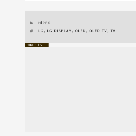
KATEGÓRIÁK
HÍREK
CÍMKÉK
LG
,
LG DISPLAY
,
OLED
,
OLED TV
,
TV
HIRDETÉS