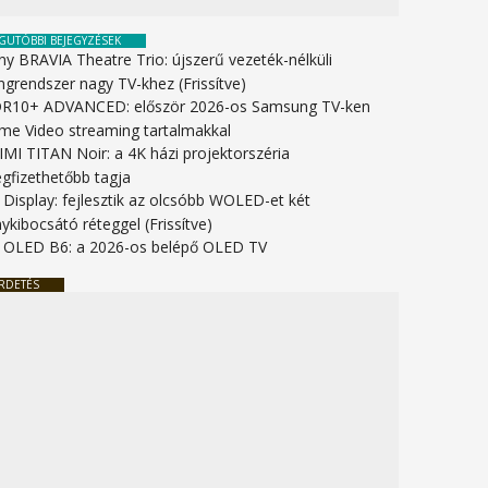
GUTÓBBI BEJEGYZÉSEK
ny BRAVIA Theatre Trio: újszerű vezeték-nélküli
ngrendszer nagy TV-khez (Frissítve)
R10+ ADVANCED: először 2026-os Samsung TV-ken
ime Video streaming tartalmakkal
IMI TITAN Noir: a 4K házi projektorszéria
gfizethetőbb tagja
 Display: fejlesztik az olcsóbb WOLED-et két
ykibocsátó réteggel (Frissítve)
 OLED B6: a 2026-os belépő OLED TV
RDETÉS