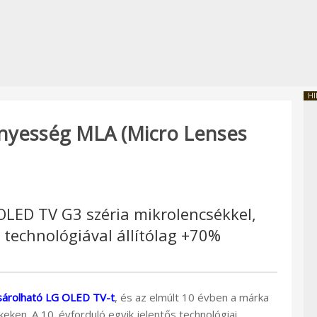
HI
nyesség MLA (Micro Lenses
LED TV G3 széria mikrolencsékkel,
technológiával állítólag +70%
ásárolható LG OLED TV-t
, és az elmúlt 10 évben a márka
keken. A 10. évforduló egyik jelentős technológiai