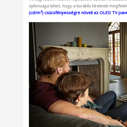
újdonsága lehet, hogy a korábbi híreknek megfele
2
(cd/m
) csúcsfényességre növeli az OLED TV pan