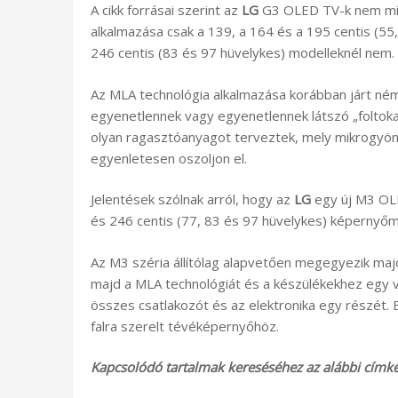
A cikk forrásai szerint az
LG
G3 OLED TV-k nem min
alkalmazása csak a 139, a 164 és a 195 centis (55
246 centis (83 és 97 hüvelykes) modelleknél nem.
Az MLA technológia alkalmazása korábban járt né
egyenetlennek vagy egyenetlennek látszó „foltoka
olyan ragasztóanyagot terveztek, mely mikrogyöng
egyenletesen oszoljon el.
Jelentések szólnak arról, hogy az
LG
egy új M3 OLE
és 246 centis (77, 83 és 97 hüvelykes) képernyőm
Az M3 széria állítólag alapvetően megegyezik maj
majd a MLA technológiát és a készülékekhez egy ve
összes csatlakozót és az elektronika egy részét.
falra szerelt tévéképernyőhöz.
Kapcsolódó tartalmak kereséséhez az alábbi címkék