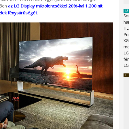
lően
az LG Display mikrolencsékkel 20%-kal 1.200 nit
LE
elek fénysúrűségét
.
So
ha
HD
Pr
XG
me
LG
fén
LG
HI