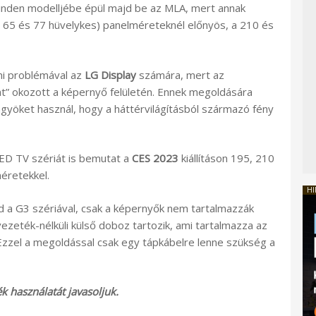
den modelljébe épül majd be az MLA, mert annak
, 65 és 77 hüvelykes) panelméreteknél előnyös, a 210 és
mi problémával az
LG Display
számára, mert az
t” okozott a képernyő felületén. Ennek megoldására
yöket használ, hogy a háttérvilágításból származó fény
D TV szériát is bemutat a
CES 2023
kiállításon 195, 210
éretekkel.
HI
d a G3 szériával, csak a képernyők nem tartalmazzák
zeték-nélküli külső doboz tartozik, ami tartalmazza az
 Ezzel a megoldással csak egy tápkábelre lenne szükség a
 használatát javasoljuk.