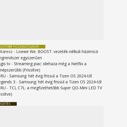
EGUTÓBBI HOZZÁSZÓLÁSOK
 Karesz
-
Loewe We. BOOST: vezeték-nélküli házimozi
ngrendszer egyszerűen
gis tv
-
Streaming piac: idehaza még a Netflix a
gnépszerűbb (Frissítve)
URU
-
Samsung: hét évig frissül a Tizen OS 2024-től
legends 3
-
Samsung: hét évig frissül a Tizen OS 2024-től
URU
-
TCL C7L: a megfizethetőbb Super QD-Mini LED TV
issítve)
RDETÉS