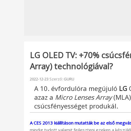
LG OLED TV: +70% csúcsfé
Array) technológiával?
Beküldve:
2022-12-23
Szerző:
GURU
A 10. évfordulóra megújuló
LG
O
azaz a
Micro Lenses Array
(MLA) 
csúcsfényességet produkál.
A CES 2013 kiállításon mutatták be az első megv
mindig tudott valamit fejleszteni ezeken a készülé