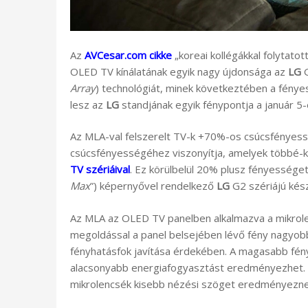
Az
AVCesar.com cikke
„koreai kollégákkal folytatot
OLED TV kínálatának egyik nagy újdonsága az
LG
G
Array
) technológiát, minek következtében a fény
lesz az
LG
standjának egyik fénypontja a január 5
Az MLA-val felszerelt TV-k +70%-os csúcsfényes
csúcsfényességéhez viszonyítja, amelyek több
TV szériáival
. Ez körülbelül 20% plusz fényessége
Max
”) képernyővel rendelkező
LG
G2 szériájú kés
Az MLA az OLED TV panelben alkalmazva a mikrolenc
megoldással a panel belsejében lévő fény nagyobb 
fényhatásfok javítása érdekében. A magasabb fény
alacsonyabb energiafogyasztást eredményezhet. S
mikrolencsék kisebb nézési szöget eredményezne