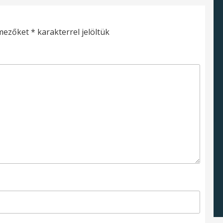
 mezőket
*
karakterrel jelöltük