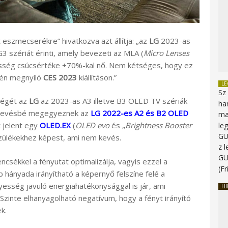
t eszmecserékre” hivatkozva azt állítja: „az
LG
2023-as
3 szériát érinti, amely bevezeti az MLA (
Micro Lenses
esség csúcsértéke +70%-kal nő. Nem kétséges, hogy ez
-én megnyíló
CES 2023
kiállításon.”
L
Sz
ségét az
LG
az 2023-as A3 illetve B3 OLED TV szériák
ha
é-kevésbé megegyeznek az
LG 2022-es A2 és B2 OLED
ma
t jelent egy
OLED.EX
(
OLED evo
és „
Brightness Booster
le
G
zülékekhez képest, ami nem kevés.
z 
G
sékkel a fényutat optimalizálja, vagyis ezzel a
(Fr
hányada irányítható a képernyő felszíne felé a
esség javuló energiahatékonysággal is jár, ami
HI
zinte elhanyagolható negatívum, hogy a fényt irányító
k.