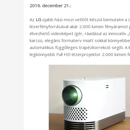
2016. december 21.:
Az
LG
újabb házi-mozi vetítőt készül bemutatni a 
lézerfényforrásával akár 2.000 lumen fényáramot 
élvezhető videoképet ígér, ráadásul az innovatív 
karcsú, elegáns formaterv miatt sokkal könnyebb
automatikus függőleges trapézkorrekció segíti. A k
legkönnyebb Full HD lézerprojektor 2.000 lumen f