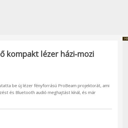
HI
ő kompakt lézer házi-mozi
utatta be új lézer fényforrású ProBeam projektorát, ami
zést és Bluetooth audió meghajtást kínál, és már