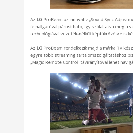
Az
LG
ProBeam az innovatív „Sound Sync Adjustme
fejhallgatóval párosítható, így szólaltatva meg a 
technológiával vezeték-nélküli képtükrözésre is k
Az
LG
ProBeam rendelkezik majd a márka TV készü
egyre több streaming tartalomszolgáltatáshoz biz
„Magic Remote Control” távirányítóval lehet navigál