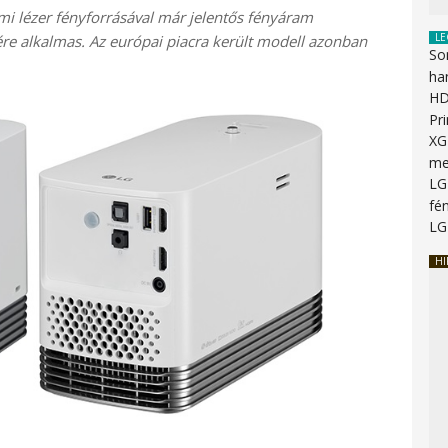
i lézer fényforrásával már jelentős fényáram
LE
ésére alkalmas. Az európai piacra került modell azonban
So
ha
HD
Pr
XG
me
LG
fén
LG
HI