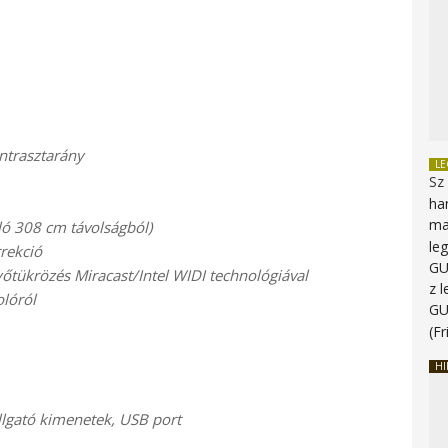
ntrasztarány
L
Sz
ha
ma
ló 308 cm távolságból)
le
rekció
G
őtükrözés Miracast/Intel WIDI technológiával
z 
olóról
G
(Fr
HI
allgató kimenetek, USB port