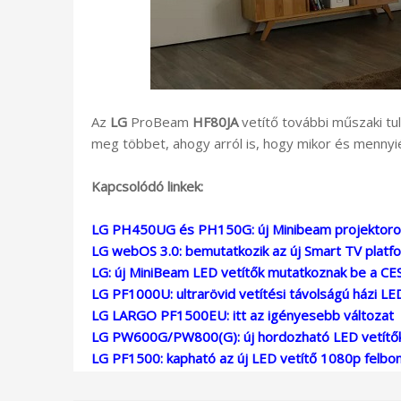
Az
LG
ProBeam
HF80JA
vetítő további műszaki tu
meg többet, ahogy arról is, hogy mikor és mennyié
Kapcsolódó linkek:
LG PH450UG és PH150G: új Minibeam projektoro
LG webOS 3.0: bemutatkozik az új Smart TV platf
LG: új MiniBeam LED vetítők mutatkoznak be a CE
LG PF1000U: ultrarövid vetítési távolságú házi LE
LG LARGO PF1500EU: itt az igényesebb változat
LG PW600G/PW800(G): új hordozható LED vetítő
LG PF1500: kapható az új LED vetítő 1080p felbon