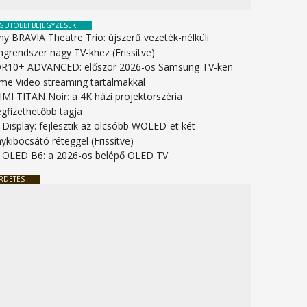
GUTÓBBI BEJEGYZÉSEK
ny BRAVIA Theatre Trio: újszerű vezeték-nélküli
ngrendszer nagy TV-khez (Frissítve)
R10+ ADVANCED: először 2026-os Samsung TV-ken
ime Video streaming tartalmakkal
IMI TITAN Noir: a 4K házi projektorszéria
gfizethetőbb tagja
 Display: fejlesztik az olcsóbb WOLED-et két
ykibocsátó réteggel (Frissítve)
 OLED B6: a 2026-os belépő OLED TV
RDETÉS