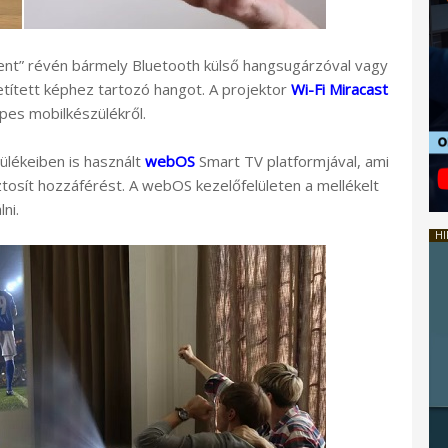
nt” révén bármely Bluetooth külső hangsugárzóval vagy
vetített képhez tartozó hangot. A projektor
Wi-Fi Miracast
épes mobilkészülékről.
lékeiben is használt
webOS
Smart TV platformjával, ami
tosít hozzáférést. A webOS kezelőfelületen a mellékelt
ni.
HI