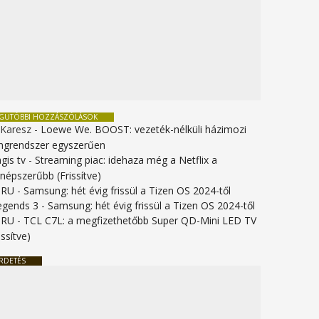
EGUTÓBBI HOZZÁSZÓLÁSOK
 Karesz
-
Loewe We. BOOST: vezeték-nélküli házimozi
ngrendszer egyszerűen
gis tv
-
Streaming piac: idehaza még a Netflix a
gnépszerűbb (Frissítve)
URU
-
Samsung: hét évig frissül a Tizen OS 2024-től
legends 3
-
Samsung: hét évig frissül a Tizen OS 2024-től
URU
-
TCL C7L: a megfizethetőbb Super QD-Mini LED TV
issítve)
RDETÉS