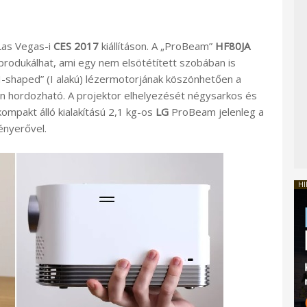
Las Vegas-i
CES 2017
kiállításon. A „ProBeam”
HF80JA
produkálhat, ami egy nem elsötétített szobában is
„I-shaped” (I alakú) lézermotorjának köszönhetően a
en hordozható. A projektor elhelyezését négysarkos és
ompakt álló kialakítású 2,1 kg-os
LG
ProBeam jelenleg a
ényerővel.
HI