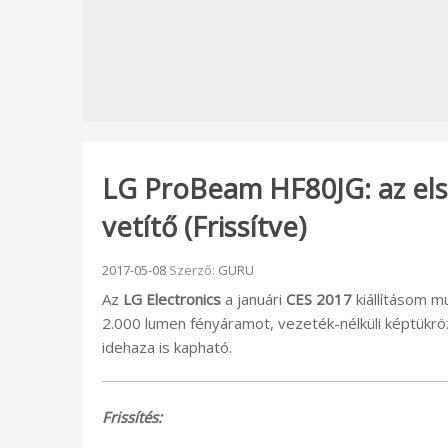
LG ProBeam HF80JG: az els
vetítő (Frissítve)
Beküldve:
2017-05-08
Szerző:
GURU
Az
LG Electronics
a januári
CES 2017
kiállításom m
2.000 lumen fényáramot, vezeték-nélküli képtükrö
idehaza is kapható.
Frissítés: