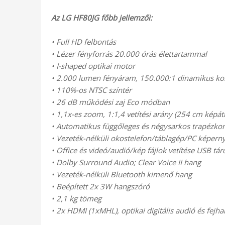
Az LG HF80JG főbb jellemzői:
• Full HD felbontás
• Lézer fényforrás 20.000 órás élettartammal
• I-shaped optikai motor
• 2.000 lumen fényáram, 150.000:1 dinamikus ko
• 110%-os NTSC színtér
• 26 dB működési zaj Eco módban
• 1,1x-es zoom, 1:1,4 vetítési arány (254 cm képát
• Automatikus függőleges és négysarkos trapézkor
• Vezeték-nélküli okostelefon/táblagép/PC képerny
• Office és videó/audió/kép fájlok vetítése USB tár
• Dolby Surround Audio; Clear Voice II hang
• Vezeték-nélküli Bluetooth kimenő hang
• Beépített 2x 3W hangszóró
• 2,1 kg tömeg
• 2x HDMI (1xMHL), optikai digitális audió és fejh