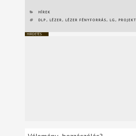
KATEGÓRIÁK
HÍREK
CÍMKÉK
DLP
,
LÉZER
,
LÉZER FÉNYFORRÁS
,
LG
,
PROJEK
HIRDETÉS
Vélemény, hozzászólás?