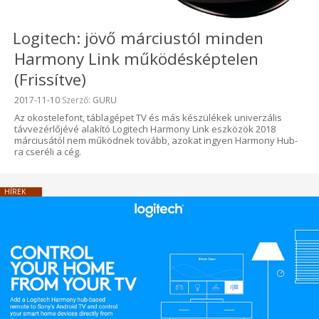
Logitech: jövő márciustól minden
Harmony Link működésképtelen
(Frissítve)
Beküldve:
2017-11-10
Szerző:
GURU
Az okostelefont, táblagépet TV és más készülékek univerzális
távvezérlőjévé alakító Logitech Harmony Link eszközök 2018
márciusától nem működnek tovább, azokat ingyen Harmony Hub-
ra cseréli a cég.
HÍREK