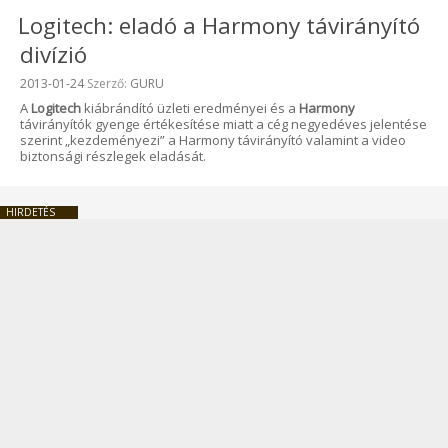
Logitech: eladó a Harmony távirányító
divízió
Beküldve:
2013-01-24
Szerző:
GURU
A
Logitech
kiábrándító üzleti eredményei és a
Harmony
távirányítók gyenge értékesítése miatt a cég negyedéves jelentése
szerint „kezdeményezi” a Harmony távirányító valamint a video
biztonsági részlegek eladását.
HIRDETÉS