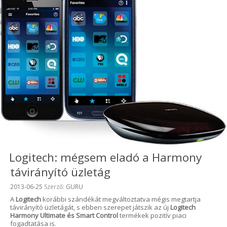
Logitech: mégsem eladó a Harmony
távirányító üzletág
Beküldve:
2013-06-25
Szerző:
GURU
A
Logitech
korábbi szándékát megváltoztatva mégis megtartja
távirányító üzletágát, s ebben szerepet játszik az új
Logitech
Harmony Ultimate és Smart Control
termékek pozitív piaci
fogadtatása is.