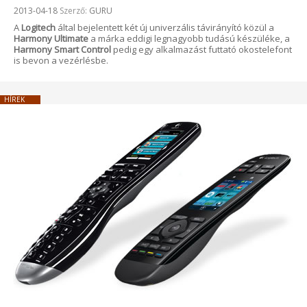
Beküldve:
2013-04-18
Szerző:
GURU
A
Logitech
által bejelentett két új univerzális távirányító közül a
Harmony Ultimate
a márka eddigi legnagyobb tudású készüléke, a
Harmony Smart Control
pedig egy alkalmazást futtató okostelefont
is bevon a vezérlésbe.
HÍREK