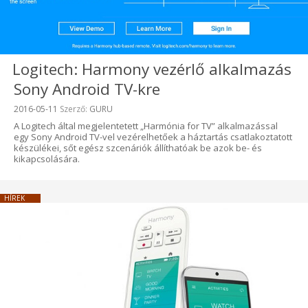
Logitech: Harmony vezérlő alkalmazás
Sony Android TV-kre
Beküldve:
2016-05-11
Szerző:
GURU
A Logitech által megjelentetett „Harmónia for TV” alkalmazással
egy Sony Android TV-vel vezérelhetőek a háztartás csatlakoztatott
készülékei, sőt egész szcenáriók állíthatóak be azok be- és
kikapcsolására.
HÍREK