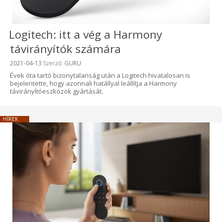
Logitech: itt a vég a Harmony
távirányítók számára
Beküldve:
2021-04-13
Szerző:
GURU
Évek óta tartó bizonytalanság után a Logitech hivatalosan is
bejelentette, hogy azonnali hatállyal leállítja a Harmony
távirányítóeszközök gyártását.
HÍREK