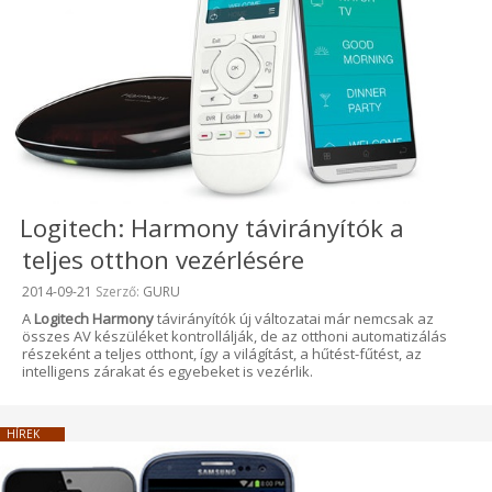
Logitech: Harmony távirányítók a
teljes otthon vezérlésére
Beküldve:
2014-09-21
Szerző:
GURU
A
Logitech Harmony
távirányítók új változatai már nemcsak az
összes AV készüléket kontrollálják, de az otthoni automatizálás
részeként a teljes otthont, így a világítást, a hűtést-fűtést, az
intelligens zárakat és egyebeket is vezérlik.
HÍREK