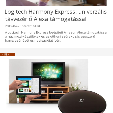
Logitech Harmony Express: univerzális
távvezérlő Alexa támogatással
Beküldve:
2019-04-20
Szerző:
GURU
A Logitech Harmony Express beépített Amazon Alexa támogatással
a házimozi-készülékek és az otthoni szórakozás egyszerű
hangvezérlését és navigációját ígéri.
HÍREK