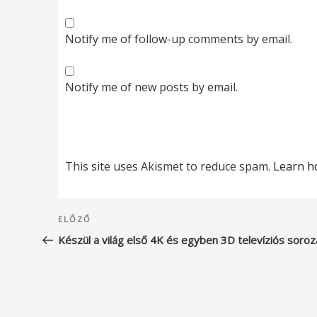
Notify me of follow-up comments by email.
Notify me of new posts by email.
This site uses Akismet to reduce spam.
Learn h
Bejegyzés
Korábbi
ELŐZŐ
navigáció
bejegyzés
Készül a világ első 4K és egyben 3D televíziós soroz