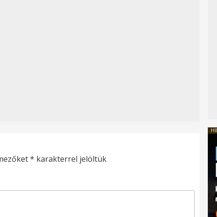
HI
 mezőket
*
karakterrel jelöltük