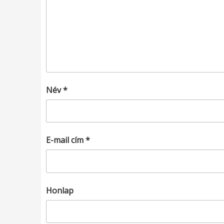
Név
*
E-mail cím
*
Honlap