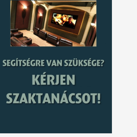
tkező
gyzés