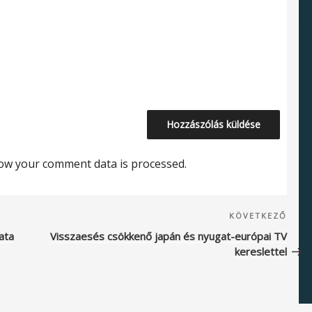
ow your comment data is processed.
Köve
KÖVETKEZŐ
beje
ata
Visszaesés csökkenő japán és nyugat-európai TV
kereslettel