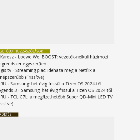
EGUTÓBBI HOZZÁSZÓLÁSOK
 Karesz
-
Loewe We. BOOST: vezeték-nélküli házimozi
ngrendszer egyszerűen
gis tv
-
Streaming piac: idehaza még a Netflix a
gnépszerűbb (Frissítve)
URU
-
Samsung: hét évig frissül a Tizen OS 2024-től
legends 3
-
Samsung: hét évig frissül a Tizen OS 2024-től
URU
-
TCL C7L: a megfizethetőbb Super QD-Mini LED TV
issítve)
RDETÉS