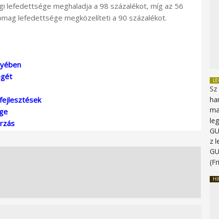
i lefedettsége meghaladja a 98 százalékot, míg az 56
omag lefedettsége megközelíteti a 90 százalékot.
gyében
égét
L
Sz
fejlesztések
ha
ma
ége
le
árzás
G
z 
G
(Fr
HI