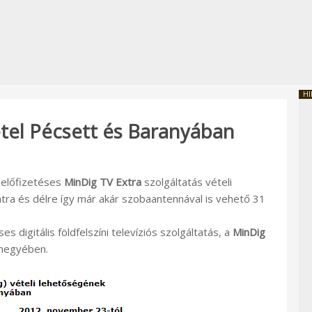
HI
étel Pécsett és Baranyában
z előfizetéses
MinDig TV Extra
szolgáltatás vételi
tra és délre így már akár szobaantennával is vehető 31
es digitális földfelszíni televíziós szolgáltatás, a
MinDig
 megyében.