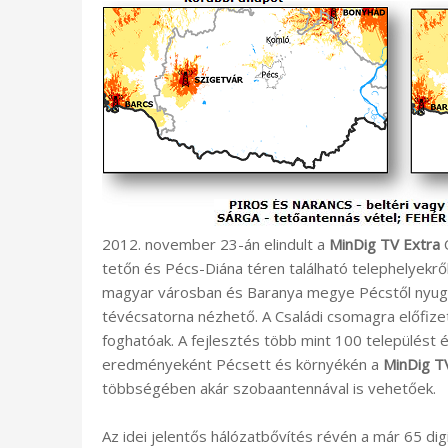
2012. november 23-án elindult a
MinDig TV Extra
C
tetőn és Pécs-Diána téren található telephelyek
magyar városban és Baranya megye Pécstől nyugat
tévécsatorna nézhető. A Családi csomagra előfi
foghatóak. A fejlesztés több mint 100 települést 
eredményeként Pécsett és környékén a
MinDig T
többségében akár szobaantennával is vehetőek.
Az idei jelentős hálózatbővítés révén a már 65 dig