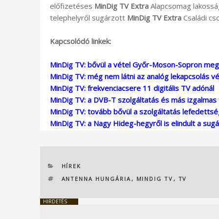
előfizetéses
MinDig TV Extra
Alapcsomag lakosság
telephelyről sugárzott
MinDig TV Extra
Családi cs
Kapcsolódó linkek:
MinDig TV: bővül a vétel Győr-Moson-Sopron me
MinDig TV: még nem látni az analóg lekapcsolás v
MinDig TV: frekvenciacsere 11 digitális TV adónál
MinDig TV: a DVB-T szolgáltatás és más izgalmas 
MinDig TV: tovább bővül a szolgáltatás lefedetts
MinDig TV: a Nagy Hideg-hegyről is elindult a sug
KATEGÓRIÁK
HÍREK
CÍMKÉK
ANTENNA HUNGÁRIA
,
MINDIG TV
,
TV
HIRDETÉS