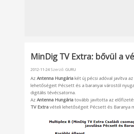
MinDig TV Extra: bővül a v
Beküldve:
2012-11-24
Szerző:
GURU
Az
Antenna Hungária
két új pécsi adóval javítva a
lehetőségeit Pécsett és a baranyai várostól nyuga
digitális tévécsatorna.
Az
Antenna Hungária
tovább javította az előfizetés
TV Extra
vételi lehetőségeit Pécsett és Baranya