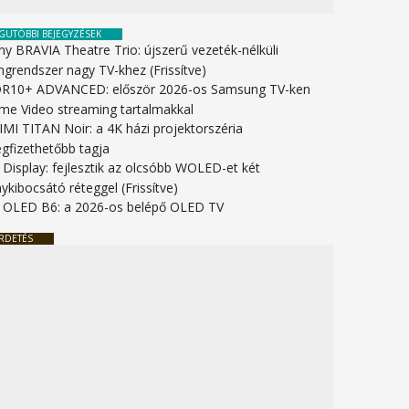
GUTÓBBI BEJEGYZÉSEK
ny BRAVIA Theatre Trio: újszerű vezeték-nélküli
ngrendszer nagy TV-khez (Frissítve)
R10+ ADVANCED: először 2026-os Samsung TV-ken
ime Video streaming tartalmakkal
IMI TITAN Noir: a 4K házi projektorszéria
gfizethetőbb tagja
 Display: fejlesztik az olcsóbb WOLED-et két
ykibocsátó réteggel (Frissítve)
 OLED B6: a 2026-os belépő OLED TV
RDETÉS