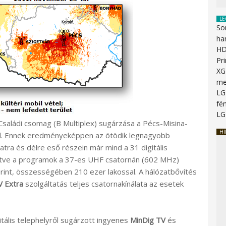
LE
So
ha
HD
Pr
XG
me
LG
fén
LG
saládi csomag (B Multiplex) sugárzása a Pécs-Misina-
HI
ről. Ennek eredményeképpen az ötödik legnagyobb
ra és délre eső részein már mind a 31 digitális
zetve a programok a 37-es UHF csatornán (602 MHz)
érint, összességében 210 ezer lakossal. A hálózatbővítés
V Extra
szolgáltatás teljes csatornakínálata az esetek
itális telephelyről sugárzott ingyenes
MinDig TV
és