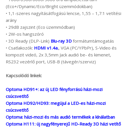
(Eco+/Dynamic/Eco/Bright üzemmódokban)
• 1,1-szeres nagyításátfogású lencse, 1,55 – 1,7:1 vetítési
arány
• 29dB zajszint (Eco üzemmódban)
• 2W-os hangszóró
• 3D Ready (DLP-Link)
Blu-ray 3D
formátumtámogatás
• Csatlakozók:
HDMI v1.4a.
, VGA (PC/YPbPr), S-Video és
kompozit videó, 2x 3,5mm Jack audió be- és kimenet,
RS232 vezérlő port, USB-B (távegér/szerviz)
Kapcsolódó linkek:
Optoma HD91+: az új LED fényforrású házi-mozi
csúcsvetítő
Optoma HD92/HD93: megújul a LED-es házi-mozi
csúcsvetítő
Optoma: házi-mozi és más audió termékek a kínálatban
Optoma H111: új nagyfényerejű HD-Ready 3D házi vetítő