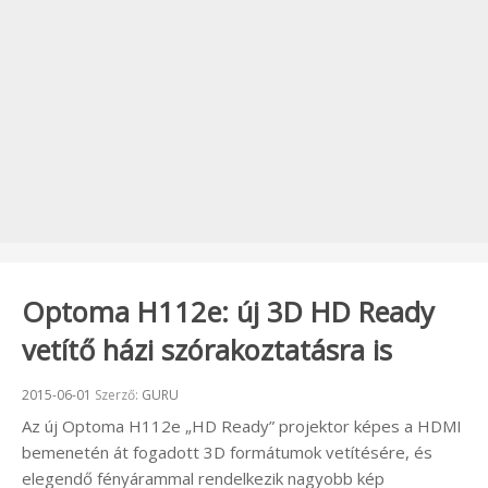
Optoma H112e: új 3D HD Ready
vetítő házi szórakoztatásra is
Beküldve:
2015-06-01
Szerző:
GURU
Az új Optoma H112e „HD Ready” projektor képes a HDMI
bemenetén át fogadott 3D formátumok vetítésére, és
elegendő fényárammal rendelkezik nagyobb kép