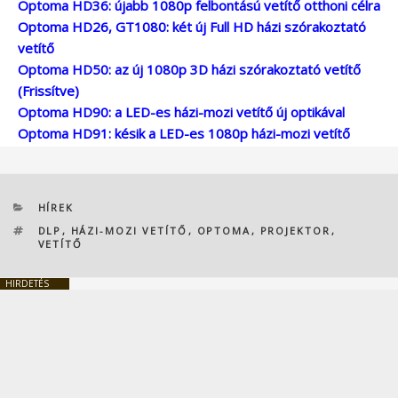
Optoma HD36: újabb 1080p felbontású vetítő otthoni célra
Optoma HD26, GT1080: két új Full HD házi szórakoztató
vetítő
Optoma HD50: az új 1080p 3D házi szórakoztató vetítő
(Frissítve)
Optoma HD90: a LED-es házi-mozi vetítő új optikával
Optoma HD91: késik a LED-es 1080p házi-mozi vetítő
KATEGÓRIÁK
HÍREK
CÍMKÉK
DLP
,
HÁZI-MOZI VETÍTŐ
,
OPTOMA
,
PROJEKTOR
,
VETÍTŐ
HIRDETÉS