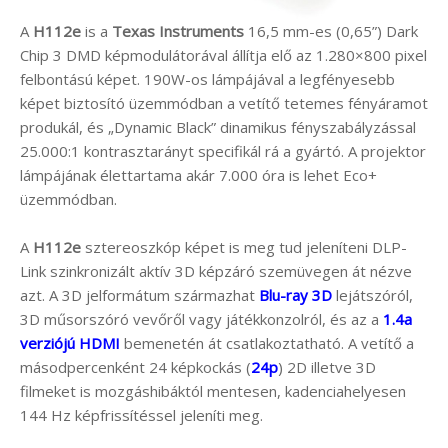
A
H112e
is a
Texas Instruments
16,5 mm-es (0,65”) Dark
Chip 3 DMD képmodulátorával állítja elő az 1.280×800 pixel
felbontású képet. 190W-os lámpájával a legfényesebb
képet biztosító üzemmódban a vetítő tetemes fényáramot
produkál, és „Dynamic Black” dinamikus fényszabályzással
25.000:1 kontrasztarányt specifikál rá a gyártó. A projektor
lámpájának élettartama akár 7.000 óra is lehet Eco+
üzemmódban.
A
H112e
sztereoszkóp képet is meg tud jeleníteni DLP-
Link szinkronizált aktív 3D képzáró szemüvegen át nézve
azt. A 3D jelformátum származhat
Blu-ray 3D
lejátszóról,
3D műsorszóró vevőről vagy játékkonzolról, és az a
1.4a
verziójú HDMI
bemenetén át csatlakoztatható. A vetítő a
másodpercenként 24 képkockás (
24p
) 2D illetve 3D
filmeket is mozgáshibáktól mentesen, kadenciahelyesen
144 Hz képfrissítéssel jeleníti meg.