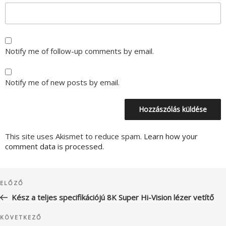
Notify me of follow-up comments by email.
Notify me of new posts by email.
This site uses Akismet to reduce spam.
Learn how your
comment data is processed.
Bejegyzés
Korábbi
ELŐZŐ
navigáció
bejegyzés
Kész a teljes specifikációjú 8K Super Hi-Vision lézer vetítő
Következő
KÖVETKEZŐ