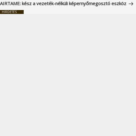
bejegyzés
AIRTAME: kész a vezeték-nélküli képernyőmegosztó eszköz
HIRDETÉS