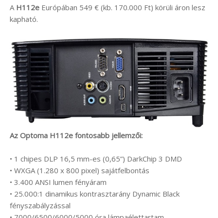
A
H112e
Európában 549 € (kb. 170.000 Ft) körüli áron lesz
kapható.
Az Optoma H112e fontosabb jellemzői:
• 1 chipes DLP 16,5 mm-es (0,65”) DarkChip 3 DMD
• WXGA (1.280 x 800 pixel) sajátfelbontás
• 3.400 ANSI lumen fényáram
• 25.000:1 dinamikus kontrasztarány Dynamic Black
fényszabályzással
• 7000/6500/6000/5000 óra lámpaélettartam