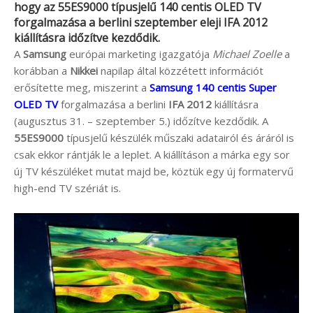
hogy az
55ES9000
típusjelű 140 centis OLED TV
forgalmazása a berlini szeptember eleji
IFA 2012
kiállításra időzítve kezdődik.
A
Samsung
európai marketing igazgatója
Michael Zoelle
a
korábban a
Nikkei
napilap által közzétett információt
erősítette meg, miszerint a
Samsung 140 centis Super
OLED TV
forgalmazása a berlini
IFA 2012
kiállításra
(augusztus 31. – szeptember 5.) időzítve kezdődik. A
55ES9000
típusjelű készülék műszaki adatairól és áráról is
csak ekkor rántják le a leplet. A kiállításon a márka egy sor
új TV készüléket mutat majd be, köztük egy új formatervű
high-end TV szériát is.