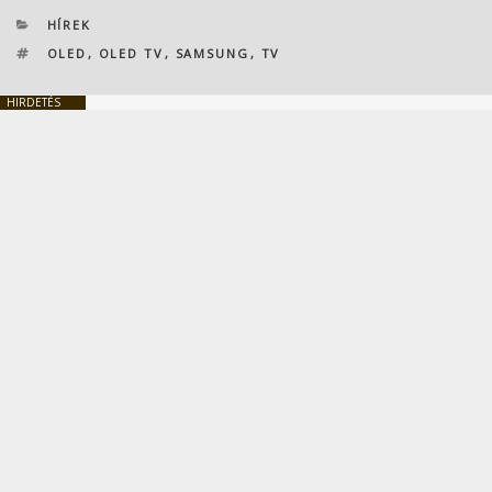
KATEGÓRIÁK
HÍREK
CÍMKÉK
OLED
,
OLED TV
,
SAMSUNG
,
TV
HIRDETÉS