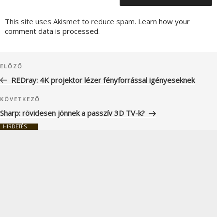
This site uses Akismet to reduce spam.
Learn how your
comment data is processed.
Bejegyzés
Korábbi
ELŐZŐ
navigáció
bejegyzés
REDray: 4K projektor lézer fényforrással igényeseknek
Következő
KÖVETKEZŐ
bejegyzés
Sharp: rövidesen jönnek a passzív 3D TV-k?
HIRDETÉS