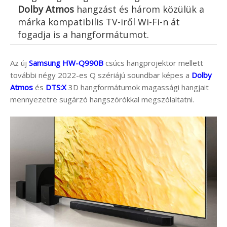
Dolby Atmos
hangzást és három közülük a
márka kompatibilis TV-iről Wi-Fi-n át
fogadja is a hangformátumot.
Az új
Samsung HW-Q990B
csúcs hangprojektor mellett
további négy 2022-es Q szériájú soundbar képes a
Dolby
Atmos
és
DTS:X
3D hangformátumok magassági hangjait
mennyezetre sugárzó hangszórókkal megszólaltatni.