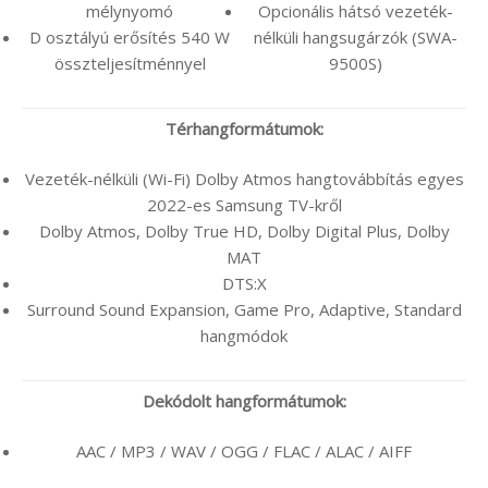
mélynyomó
Opcionális hátsó vezeték-
D osztályú erősítés 540 W
nélküli hangsugárzók (SWA-
összteljesítménnyel
9500S)
Térhangformátumok:
Vezeték-nélküli (Wi-Fi) Dolby Atmos hangtovábbítás egyes
2022-es Samsung TV-kről
Dolby Atmos, Dolby True HD, Dolby Digital Plus, Dolby
MAT
DTS:X
Surround Sound Expansion, Game Pro, Adaptive, Standard
hangmódok
Dekódolt hangformátumok:
AAC / MP3 / WAV / OGG / FLAC / ALAC / AIFF