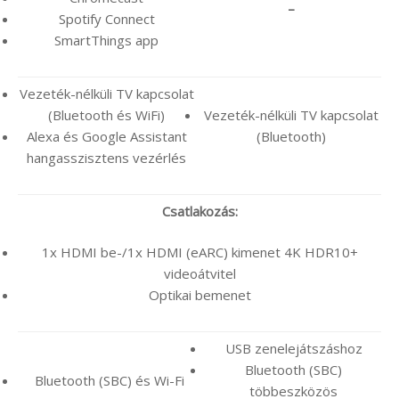
–
Spotify Connect
SmartThings app
Vezeték-nélküli TV kapcsolat
(Bluetooth és WiFi)
Vezeték-nélküli TV kapcsolat
Alexa és Google Assistant
(Bluetooth)
hangasszisztens vezérlés
Csatlakozás:
1x HDMI be-/1x HDMI (eARC) kimenet 4K HDR10+
videoátvitel
Optikai bemenet
USB zenelejátszáshoz
Bluetooth (SBC)
Bluetooth (SBC) és Wi-Fi
többeszközös