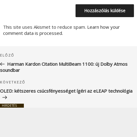
This site uses Akismet to reduce spam.
Learn how your
comment data is processed.
Bejegyzés
Korábbi
ELŐZŐ
navigáció
bejegyzés
Harman Kardon Citation MultiBeam 1100: új Dolby Atmos
soundbar
Következő
KÖVETKEZŐ
bejegyzés
OLED: kétszeres csúcsfényességet ígéri az eLEAP technológia
HIRDETÉS