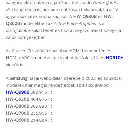
hangprojektornak van a játékhoz illeszkedő
Game (Játék)
Pro
hangmódja is, ami automatikusan bekapcsol, ha a TV
ugyancsak játékmódba kapcsol. A
HW-Q930B
és
HW-
Q800B
modellekben az
Active Voice Amplifier
is a
dialógusok elkülönítését és tiszta megszólalását szolgálja
zajos környezetben.
Az összes Q szériájú soundbar HDMI bemenetén és
HDMI eARC kimenetén át továbbíthatóak a 4K és
HDR10+
videók is.
A
Samsung
hazai weboldalán szerepelő 2022-es soundbar
modellek már meg is rendelhetőek az alábbi árakon:
HW-Q990B
589.915 Ft
HW-Q930B
404.876 Ft
HW-Q800B
309.880 Ft
HW-Q700B
255.905 Ft
HW-Q600B
214.884 Ft