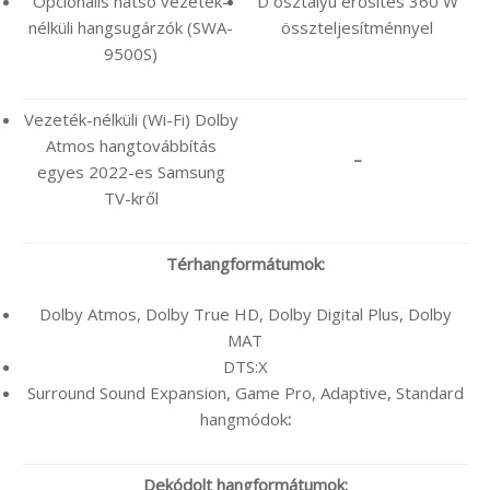
Opcionális hátsó vezeték-
D osztályú erősítés 360 W
nélküli hangsugárzók (SWA-
összteljesítménnyel
9500S)
Vezeték-nélküli (Wi-Fi) Dolby
Atmos hangtovábbítás
–
egyes 2022-es Samsung
TV-kről
Térhangformátumok:
Dolby Atmos, Dolby True HD, Dolby Digital Plus, Dolby
MAT
DTS:X
Surround Sound Expansion, Game Pro, Adaptive, Standard
hangmódok
:
Dekódolt hangformátumok: