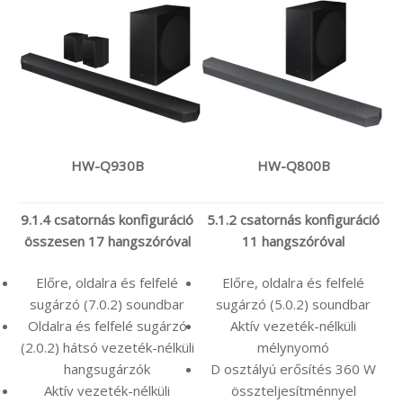
HW-Q930B
HW-Q800B
9.1.4 csatornás konfiguráció
5.1.2 csatornás konfiguráció
összesen 17 hangszóróval
11 hangszóróval
Előre, oldalra és felfelé
Előre, oldalra és felfelé
sugárzó (7.0.2) soundbar
sugárzó (5.0.2) soundbar
Oldalra és felfelé sugárzó
Aktív vezeték-nélküli
(2.0.2) hátsó vezeték-nélküli
mélynyomó
hangsugárzók
D osztályú erősítés 360 W
Aktív vezeték-nélküli
összteljesítménnyel