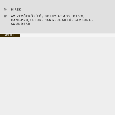
KATEGÓRIÁK
HÍREK
CÍMKÉK
AV VEVŐERŐSÍTŐ
,
DOLBY ATMOS
,
DTS:X
,
HANGPROJEKTOR
,
HANGSUGÁRZÓ
,
SAMSUNG
,
SOUNDBAR
HIRDETÉS