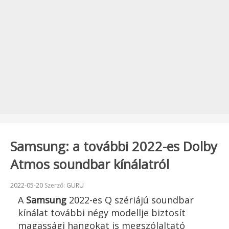
Samsung: a további 2022-es Dolby
Atmos soundbar kínálatról
Beküldve:
2022-05-20
Szerző:
GURU
A
Samsung
2022-es Q szériájú soundbar
kínálat további négy modellje biztosít
magassági hangokat is megszólaltató