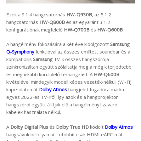
Ezek a 9.1.4 hangcsatornás
HW-Q930B
, az 5.1.2
hangcsatornás
HW-Q800B
és az egyaránt 3.1.2
konfigurációnak megfelelő
HW-Q700B
és
HW-Q600B
.
A hangélmény fokozására a két éve kidolgozott
Samsung
Q-Symphony
funkcióval az összes említett soundbar és a
kompatibilis
Samsung
TV-k összes hangszórója
szinkronizáltan együtt szólaltatja meg a még kiterjedtebb
és még inkább körülölelő térhangzást. A
HW-Q600B
kivételével mindegyik modell képes vezeték-nélküli (Wi-Fi)
kapcsolaton át
Dolby Atmos
hangjelet fogadni a márka
egyes 2022-es TV-iről, így azok és a hangprojektor
hangszórói együtt állítják elő a hangélményt zavaró
kábelek használata nélkül.
A
Dolby Digital Plus
és
Dolby True HD
kódolt
Dolby Atmos
hangsávok bitfolyamai – utóbbit csak HDMI eARC-n át