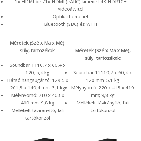
1x HDMI be-/1x HDMI (eARC) kimenet 4K HDR10+
videoátvitel
Optikai bemenet
Bluetooth (SBC) és Wi-Fi
Méretek (Szé x Ma x Mé),
súly, tartozékok:
Méretek (Szé x Ma x Mé),
súly, tartozékok:
Soundbar 1110,7 x 60,4 x
120; 5,4 kg
Soundbar 11110,7 x 60,4 x
Hátsó hangsugárzó: 129,5 x
120 mm; 5,1 kg
201,3 x 140,4 mm; 3,1 kg
Mélynyomó: 220 x 413 x 410
Mélynyomó: 210 x 403 x
mm; 9,8 kg
400 mm; 9,8 kg
Mellékelt távirányító, fali
Mellékelt távirányító, fali
tartókonzol
tartókonzol