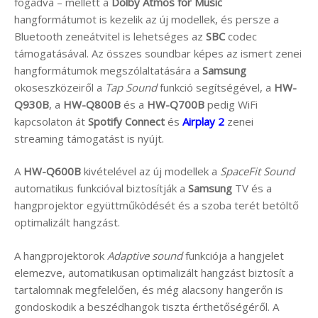
fogadva – mellett a
Dolby Atmos for Music
hangformátumot is kezelik az új modellek, és persze a
Bluetooth zeneátvitel is lehetséges az
SBC
codec
támogatásával. Az összes soundbar képes az ismert zenei
hangformátumok megszólaltatására a
Samsung
okoseszközeiről a
Tap Sound
funkció segítségével, a
HW-
Q930B
, a
HW-Q800B
és a
HW-Q700B
pedig WiFi
kapcsolaton át
Spotify Connect
és
Airplay 2
zenei
streaming támogatást is nyújt.
A
HW-Q600B
kivételével az új modellek a
SpaceFit Sound
automatikus funkcióval biztosítják a
Samsung
TV és a
hangprojektor együttműködését és a szoba terét betöltő
optimalizált hangzást.
A hangprojektorok
Adaptive sound
funkciója a hangjelet
elemezve, automatikusan optimalizált hangzást biztosít a
tartalomnak megfelelően, és még alacsony hangerőn is
gondoskodik a beszédhangok tiszta érthetőségéről. A