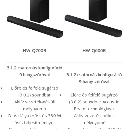
HW-Q700B
HW-Q600B
3.1.2 csatornás konfiguráció
9 hangszóróval
3.1.2 csatornás konfiguráció
9 hangszóróval
Előre és felfelé sugárzó
(3.0.2) soundbar
Előre és felfelé sugárzó
Aktív vezeték-nélküli
(3.0.2) soundbar Acoustic
mélynyomó
Beam technológiával
D osztályú erősítés 330 W
Aktív vezeték-nélküli
összteljesítménnyel
mélynyomó