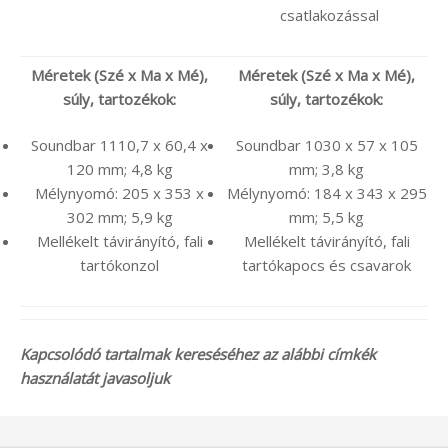
csatlakozással
Méretek (Szé x Ma x Mé),
Méretek (Szé x Ma x Mé),
súly, tartozékok:
súly, tartozékok:
Soundbar 1110,7 x 60,4 x
Soundbar 1030 x 57 x 105
120 mm; 4,8 kg
mm; 3,8 kg
Mélynyomó: 205 x 353 x
Mélynyomó: 184 x 343 x 295
302 mm; 5,9 kg
mm; 5,5 kg
Mellékelt távirányító, fali
Mellékelt távirányító, fali
tartókonzol
tartókapocs és csavarok
Kapcsolódó tartalmak kereséséhez az alábbi címkék
használatát javasoljuk