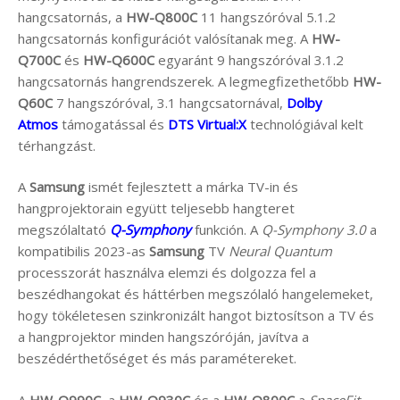
hangcsatornás, a
HW-Q800C
11 hangszóróval 5.1.2
hangcsatornás konfigurációt valósítanak meg. A
HW-
Q700C
és
HW-Q600C
egyaránt 9 hangszóróval 3.1.2
hangcsatornás hangrendszerek. A legmegfizethetőbb
HW-
Q60C
7 hangszóróval, 3.1 hangcsatornával,
Dolby
Atmos
támogatással és
DTS Virtual:X
technológiával kelt
térhangzást.
A
Samsung
ismét fejlesztett a márka TV-in és
hangprojektorain együtt teljesebb hangteret
megszólaltató
Q-Symphony
funkción. A
Q-Symphony 3.0
a
kompatibilis 2023-as
Samsung
TV
Neural Quantum
processzorát használva elemzi és dolgozza fel a
beszédhangokat és háttérben megszólaló hangelemeket,
hogy tökéletesen szinkronizált hangot biztosítson a TV és
a hangprojektor minden hangszóróján, javítva a
beszédérthetőséget és más paramétereket.
A
HW-Q990C
, a
HW-Q930C
és a
HW-Q800C
a
SpaceFit