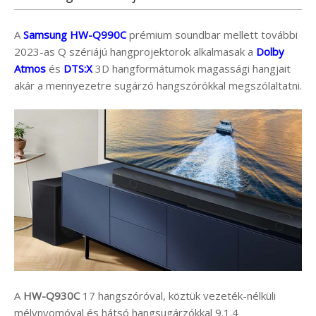
A
Samsung HW-Q990C
prémium soundbar mellett további
2023-as Q szériájú hangprojektorok alkalmasak a
Dolby
Atmos
és
DTS:X
3D hangformátumok magassági hangjait
akár a mennyezetre sugárzó hangszórókkal megszólaltatni.
A
HW-Q930C
17 hangszóróval, köztük vezeték-nélküli
mélynyomóval és hátsó hangsugárzókkal 9.1.4