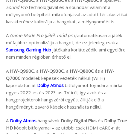
Sound Pro
technológiával és a soundbar valamint a
mélynyomó beépített mikrofonjaival az adott tér akusztikai
karakteréhez kalibrálja a hangokat, a mélynyomóét is.
A
Game Mode Pro
(Játék mód pro)
automatikusan a játék
műfajához optimalizálja a hangot, de ez jelenleg csak a
Samsung Gaming Hub
játékaira korlátozódik, ami egyelőre
nem minden régióban érhető el.
A
HW-Q990C
, a
HW-Q930C
, a
HW-Q800C
és a
HW-
Q700C
modellek képesek vezeték-nélküli (Wi-Fi)
kapcsolaton át
Dolby Atmos
bitfolyamot fogadni a márka
egyes 2022-es és 2023-as TV-iről, így azok és a
hangprojektorok hangszórói együtt állítják elő a
hangélményt, zavaró kábelek használata nélkül.
A
Dolby Atmos
hangsávok
Dolby Digital Plus
és
Dolby True
HD
kódolt bitfolyamai – az utóbbi csak HDMI eARC-n át