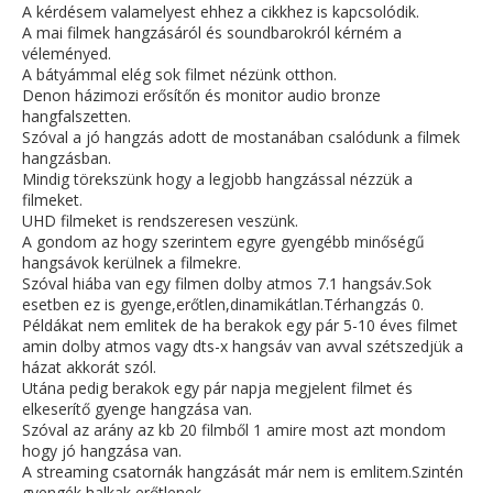
A kérdésem valamelyest ehhez a cikkhez is kapcsolódik.
A mai filmek hangzásáról és soundbarokról kérném a
véleményed.
A bátyámmal elég sok filmet nézünk otthon.
Denon házimozi erősítőn és monitor audio bronze
hangfalszetten.
Szóval a jó hangzás adott de mostanában csalódunk a filmek
hangzásban.
Mindig törekszünk hogy a legjobb hangzással nézzük a
filmeket.
UHD filmeket is rendszeresen veszünk.
A gondom az hogy szerintem egyre gyengébb minőségű
hangsávok kerülnek a filmekre.
Szóval hiába van egy filmen dolby atmos 7.1 hangsáv.Sok
esetben ez is gyenge,erőtlen,dinamikátlan.Térhangzás 0.
Példákat nem emlitek de ha berakok egy pár 5-10 éves filmet
amin dolby atmos vagy dts-x hangsáv van avval szétszedjük a
házat akkorát szól.
Utána pedig berakok egy pár napja megjelent filmet és
elkeserítő gyenge hangzása van.
Szóval az arány az kb 20 filmből 1 amire most azt mondom
hogy jó hangzása van.
A streaming csatornák hangzását már nem is emlitem.Szintén
gyengék,halkak,erőtlenek.