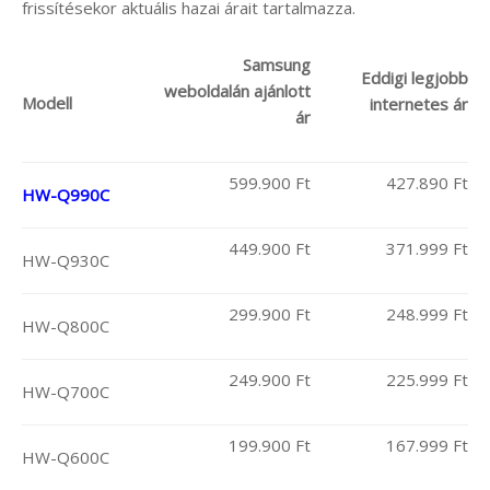
frissítésekor aktuális hazai árait tartalmazza.
Samsung
Eddigi legjobb
weboldalán ajánlott
Modell
internetes ár
ár
599.900 Ft
427.890 Ft
HW-Q990C
449.900 Ft
371.999 Ft
HW-Q930C
299.900 Ft
248.999 Ft
HW-Q800C
249.900 Ft
225.999 Ft
HW-Q700C
199.900 Ft
167.999 Ft
HW-Q600C