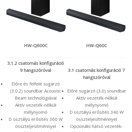
HW-Q600C
HW-Q60C
3.1.2 csatornás konfiguráció
9 hangszóróval
3.1 csatornás konfiguráció 7
hangszóróval
Előre és felfelé sugárzó
(3.0.2) soundbar Acoustic
Előre sugárzó (3.0) soundbar
Beam technológiával
Aktív vezeték-nélküli
Aktív vezeték-nélküli
mélynyomó
mélynyomó
D osztályú erősítés 340 W
D osztályú erősítés 360 W
összteljesítménnyel
összteljesítménnyel
Opcionális hátsó vezeték-