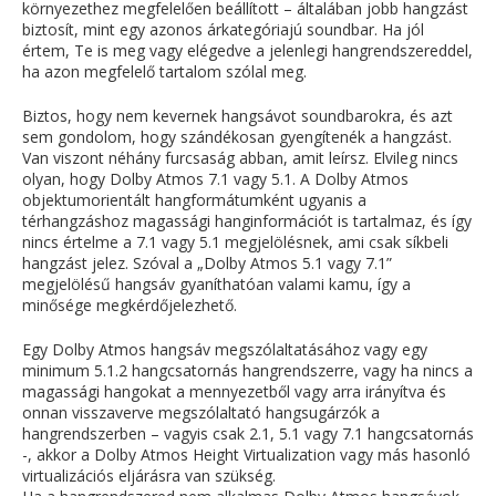
környezethez megfelelően beállított – általában jobb hangzást
biztosít, mint egy azonos árkategóriajú soundbar. Ha jól
értem, Te is meg vagy elégedve a jelenlegi hangrendszereddel,
ha azon megfelelő tartalom szólal meg.
Biztos, hogy nem kevernek hangsávot soundbarokra, és azt
sem gondolom, hogy szándékosan gyengítenék a hangzást.
Van viszont néhány furcsaság abban, amit leírsz. Elvileg nincs
olyan, hogy Dolby Atmos 7.1 vagy 5.1. A Dolby Atmos
objektumorientált hangformátumként ugyanis a
térhangzáshoz magassági hanginformációt is tartalmaz, és így
nincs értelme a 7.1 vagy 5.1 megjelölésnek, ami csak síkbeli
hangzást jelez. Szóval a „Dolby Atmos 5.1 vagy 7.1”
megjelölésű hangsáv gyaníthatóan valami kamu, így a
minősége megkérdőjelezhető.
Egy Dolby Atmos hangsáv megszólaltatásához vagy egy
minimum 5.1.2 hangcsatornás hangrendszerre, vagy ha nincs a
magassági hangokat a mennyezetből vagy arra irányítva és
onnan visszaverve megszólaltató hangsugárzók a
hangrendszerben – vagyis csak 2.1, 5.1 vagy 7.1 hangcsatornás
-, akkor a Dolby Atmos Height Virtualization vagy más hasonló
virtualizációs eljárásra van szükség.