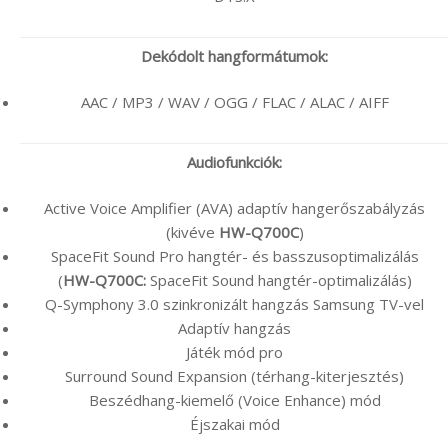
Dekódolt hangformátumok:
AAC / MP3 / WAV / OGG / FLAC / ALAC / AIFF
Audiofunkciók:
Active Voice Amplifier (AVA) adaptív hangerőszabályzás
(kivéve
HW-Q700C
)
SpaceFit Sound Pro hangtér- és basszusoptimalizálás
(
HW-Q700C:
SpaceFit Sound hangtér-optimalizálás)
Q-Symphony 3.0 szinkronizált hangzás Samsung TV-vel
Adaptív hangzás
Játék mód pro
Surround Sound Expansion (térhang-kiterjesztés)
Beszédhang-kiemelő (Voice Enhance) mód
Éjszakai mód