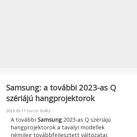
Samsung: a további 2023-as Q
szériájú hangprojektorok
Beküldve:
2023-05-17
Szerző:
GURU
A további
Samsung
2023-as Q szériájú
hangprojektorok a tavalyi modellek
némileg továbbfejlesztett változatai.