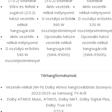
(7.0.2) soundbar
(5.0.2) soundbar
soundbar
Előre és felfelé
Aktív vezeték-
Aktív vezeték-
sugárzó (2.0.2)
nélküli mélynyomó
nélküli mélynyomó
hátsó vezeték-
D osztályú erősítés
D osztályú erősítés
nélküli
360 W
320 W
hangsugárzók
összteljesítménnyel
összteljesítménnye
Aktív vezeték-
Opcionális hátsó
Opcionális hátsó
nélküli mélynyomó
vezeték-nélküli
vezeték-nélküli
D osztályú erősítés
hangsugárzók
hangsugárzók
540 W
(SWA-9500S)
(SWA-9500S)
összteljesítménnyel
Térhangformátumok:
Vezeték-nélküli (Wi-Fi) Dolby Atmos hangtovábbítás bizonyos
2022/2023-as Samsung TV-kről
Dolby ATMOS Music, ATMOS, Dolby MAT, Dolby Digital Plus,
Dolby True HD
DTS:X