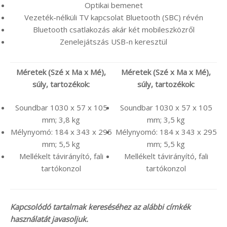
Optikai bemenet
Vezeték-nélküli TV kapcsolat Bluetooth (SBC) révén
Bluetooth csatlakozás akár két mobileszközről
Zenelejátszás USB-n keresztül
Méretek (Szé x Ma x Mé),
Méretek (Szé x Ma x Mé),
súly, tartozékok:
súly, tartozékok:
Soundbar 1030 x 57 x 105
Soundbar 1030 x 57 x 105
mm; 3,8 kg
mm; 3,5 kg
Mélynyomó: 184 x 343 x 295
Mélynyomó: 184 x 343 x 295
mm; 5,5 kg
mm; 5,5 kg
Mellékelt távirányító, fali
Mellékelt távirányító, fali
tartókonzol
tartókonzol
Kapcsolódó tartalmak kereséséhez az alábbi címkék
használatát javasoljuk.