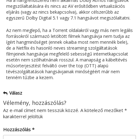
Ha a hangrendszered nem alkalmas Dolby Atmos hangsávok
megszólaltatására és nincs az AV erősítődben virtualizációs
eljárás (vagy az nincs bekapcsolva), akkor célszerűbb az
egyszerű Dolby Digital 5.1 vagy 7.1 hangsávot megszólaltatni.
Az nem meglepő, ha a Torrent oldalakról vagy más nem legális
forrásokról származó letöltött filmek hangsávja nem tudja az
ígért hangminőséget (ennek okaiba most nem mennék bele),
de a Netflix és hasonló neves streaming szolgáltatások
filmjeinek hangsávjai megfelelő sebességű internetkapcsolat
esetén nem szólhatnának rosszul. A manapság a kábeltévés
műsorterjesztést felváltó over the top (OTT) alapú
tévészolgáltatások hangsávjainak minőségéért már nem
tenném tűzbe a kezem.
Válasz
Vélemény, hozzászólás?
Az e-mail címet nem tesszük közzé.
A kötelező mezőket
*
karakterrel jelöltük
Hozzászólás
*