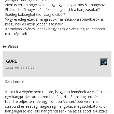
Nem is értem hogy szólhat igy egy dolby atmos 5.1 hangsáv.
Elképzelhető hogy szándékosan gyengítik a hangzásokat?
Esetleg költséghatékonyság okából?
Vagy esetleg ezek a hangsávok már inkább a soundbarokra
készülnek és azon jobban szólnak?
Komolyan kíváncsi lennék hogy ezek a Samsung soundbarok
mire képesek.
Válasz
GURU
2023-05-21 11:22
Szia Imoto!
Kezdjük a végén: nem tudom, hogy mik lennének az elvárásaid
egy hangprojektorral szemben és azt a Samsung termékei
tudná-e teljesíteni, de egy front bal/center/jobb valamint
surround és esetleg magassági hangokat megszólaltató külön
hangsugárzókból álló hangrendszer – ha az az adott akusztikai