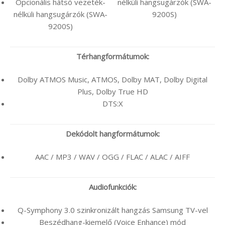
Opcionális hátsó vezeték-
nélküli hangsugárzók (SWA-
nélküli hangsugárzók (SWA-
9200S)
9200S)
Térhangformátumok:
Dolby ATMOS Music, ATMOS, Dolby MAT, Dolby Digital
Plus, Dolby True HD
DTS:X
Dekódolt hangformátumok:
AAC / MP3 / WAV / OGG / FLAC / ALAC / AIFF
Audiofunkciók:
Q-Symphony 3.0 szinkronizált hangzás Samsung TV-vel
Beszédhang-kiemelő (Voice Enhance) mód