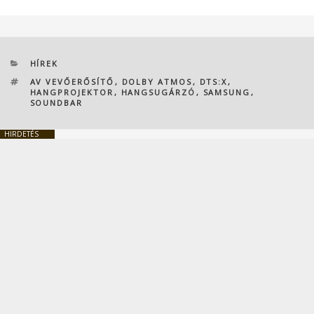
KATEGÓRIÁK
HÍREK
CÍMKÉK
AV VEVŐERŐSÍTŐ
,
DOLBY ATMOS
,
DTS:X
,
HANGPROJEKTOR
,
HANGSUGÁRZÓ
,
SAMSUNG
,
SOUNDBAR
HIRDETÉS