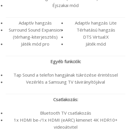
Éjszakai mód
Adaptív hangzás
Adaptív hangzás Lite
Surround Sound Expansion
Térhatású hangzás
(térhang-kiterjesztés)
DTS Virtual:X
Játék mód pro
Játék mód
Egyéb funkciók:
Tap Sound a telefon hangjának tükrözése érintéssel
Vezérlés a Samsung TV távirányítójával
Csatlakozás:
Bluetooth TV csatlakozás
1x HDMI be-/1x HDMI (eARC) kimenet 4K HDR10+
videoátvitel