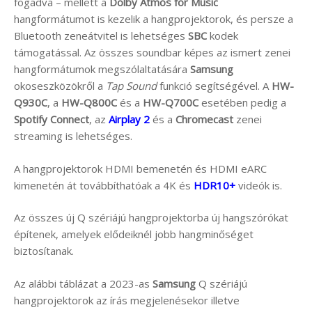
fogadva – mellett a
Dolby Atmos for Music
hangformátumot is kezelik a hangprojektorok, és persze a
Bluetooth zeneátvitel is lehetséges
SBC
kodek
támogatással. Az összes soundbar képes az ismert zenei
hangformátumok megszólaltatására
Samsung
okoseszközökről a
Tap Sound
funkció segítségével. A
HW-
Q930C
, a
HW-Q800C
és a
HW-Q700C
esetében pedig a
Spotify Connect
, az
Airplay 2
és a
Chromecast
zenei
streaming is lehetséges.
A hangprojektorok HDMI bemenetén és HDMI eARC
kimenetén át továbbíthatóak a 4K és
HDR10+
videók is.
Az összes új Q szériájú hangprojektorba új hangszórókat
építenek, amelyek elődeiknél jobb hangminőséget
biztosítanak.
Az alábbi táblázat a 2023-as
Samsung
Q szériájú
hangprojektorok az írás megjelenésekor illetve