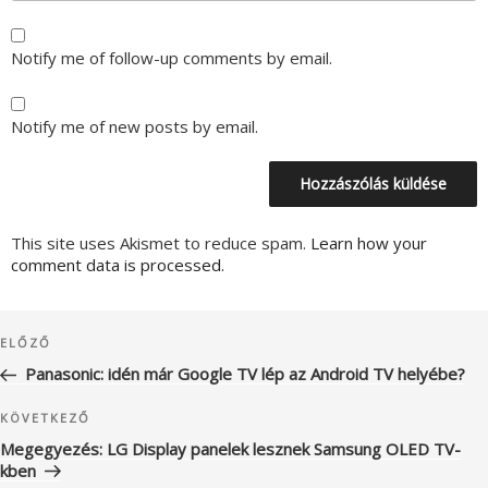
Notify me of follow-up comments by email.
Notify me of new posts by email.
This site uses Akismet to reduce spam.
Learn how your
comment data is processed.
Bejegyzés
Korábbi
ELŐZŐ
navigáció
bejegyzés
Panasonic: idén már Google TV lép az Android TV helyébe?
Következő
KÖVETKEZŐ
bejegyzés
Megegyezés: LG Display panelek lesznek Samsung OLED TV-
kben