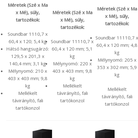
Méretek (Szé x Ma
Méretek (Szé x Ma
x Mé), súly,
Méretek (Szé x Ma
x Mé), súly,
tartozékok:
x Mé), súly,
tartozékok:
tartozékok:
Soundbar 1110,7 x
Soundbar 11110,7 
60,4 x 120; 5,4 kg
Soundbar 11110,7 x
60,4 x 120 mm; 4,8
Hátsó hangsugárzó:
60,4 x 120 mm; 5,1
kg
129,5 x 201,3 x
kg
Mélynyomó: 205 x
140,4 mm; 3,1 kg
Mélynyomó: 220 x
353 x 302 mm; 5,9
Mélynyomó: 210 x
403 x 403 mm; 9,8
kg
403 x 403 mm; 9,8
kg
kg
Mellékelt
Mellékelt
Mellékelt
távirányító, fali
távirányító, fali
távirányító, fali
tartókonzol
tartókonzol
tartókonzol