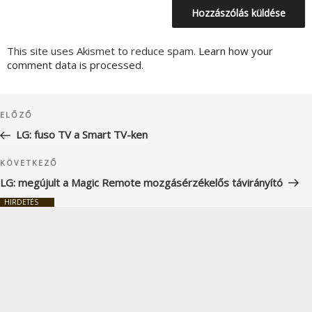
This site uses Akismet to reduce spam.
Learn how your
comment data is processed.
Bejegyzés
Korábbi
ELŐZŐ
navigáció
bejegyzés
LG: fuso TV a Smart TV-ken
Következő
KÖVETKEZŐ
bejegyzés
LG: megújult a Magic Remote mozgásérzékelős távirányító
HIRDETÉS