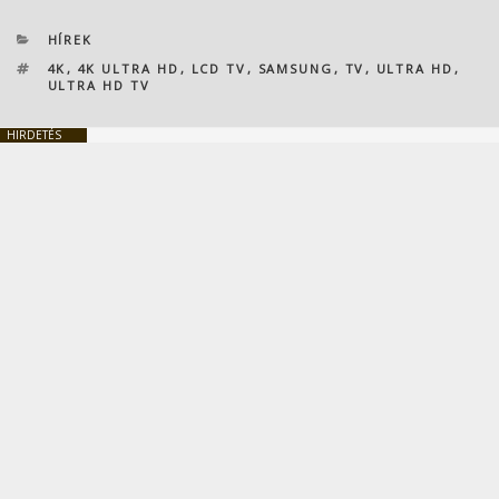
KATEGÓRIÁK
HÍREK
CÍMKÉK
4K
,
4K ULTRA HD
,
LCD TV
,
SAMSUNG
,
TV
,
ULTRA HD
,
ULTRA HD TV
HIRDETÉS