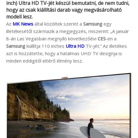
inch) Ultra HD TV-jét készül bemutatni, de nem tudni,
hogy az csak kiállítási darab vagy megvásárolható
modell lesz.
Az
MK News
által közöltek szerint a
Samsung
egy
illetékesétől származik a megjegyzés, miszerint: „A január
8-án Las Vegasban megnyíló következőévi
CES
-en a
Samsung
kiállítja 110 inches
Ultra HD
TV-jét.” Az illetékes
azt is hozzátette, hogy a hatalmas UHD TV designja is
minden eddigitől eltérő élmény lesz.