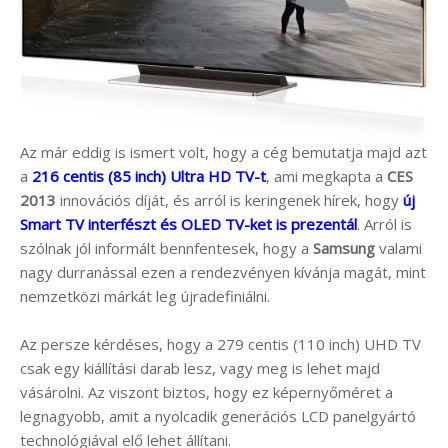
Az már eddig is ismert volt, hogy a cég bemutatja majd azt
a
216 centis (85 inch) Ultra HD TV-t
, ami megkapta a
CES
2013
innovációs díját, és arról is keringenek hírek, hogy
új
Smart TV interfészt és OLED TV-ket is prezentál
. Arról is
szólnak jól informált bennfentesek, hogy a
Samsung
valami
nagy durranással ezen a rendezvényen kívánja magát, mint
nemzetközi márkát leg újradefiniálni.
Az persze kérdéses, hogy a 279 centis (110 inch) UHD TV
csak egy kiállítási darab lesz, vagy meg is lehet majd
vásárolni. Az viszont biztos, hogy ez képernyőméret a
legnagyobb, amit a nyolcadik generációs LCD panelgyártó
technológiával elő lehet állítani.