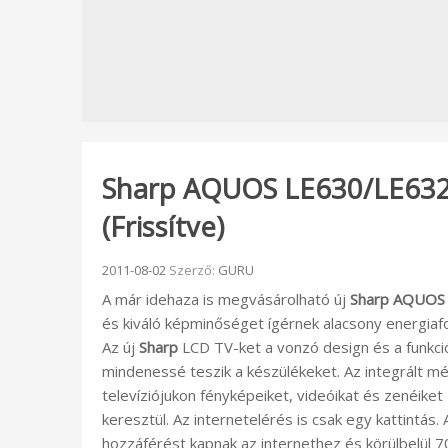
Sharp AQUOS LE630/LE632E
(Frissítve)
Beküldve:
2011-08-02
Szerző:
GURU
A már idehaza is megvásárolható új
Sharp AQUOS
és kiváló képminőséget ígérnek alacsony energiaf
Az új
Sharp
LCD TV-ket a vonzó design és a funkció
mindenessé teszik a készülékeket. Az integrált mé
televíziójukon fényképeiket, videóikat és zenéike
keresztül. Az internetelérés is csak egy kattint
hozzáférést kapnak az internethez és körülbelül 7