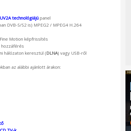
UV2A technológiájú
panel
ban DVB-S/S2 is) MPEG2 / MPEG4 H.264
ine Motion képfrissítés
s hozzáférés
ni hálózaton keresztül (
DLNA
) vagy USB-ről
ban az alábbi ajánlott árakon:
HI
tő
LCD TV-k