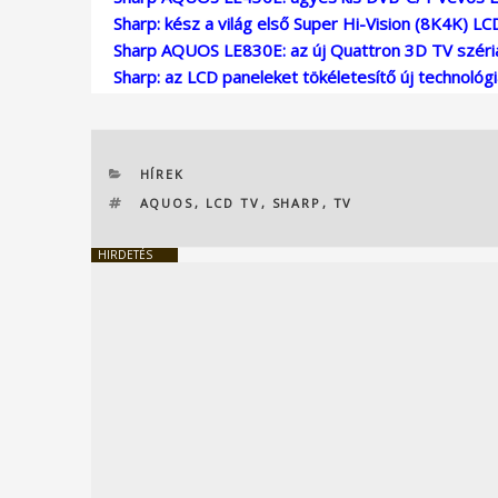
Sharp: kész a világ első Super Hi-Vision (8K4K) L
Sharp AQUOS LE830E: az új Quattron 3D TV széri
Sharp: az LCD paneleket tökéletesítő új technológ
KATEGÓRIÁK
HÍREK
CÍMKÉK
AQUOS
,
LCD TV
,
SHARP
,
TV
HIRDETÉS