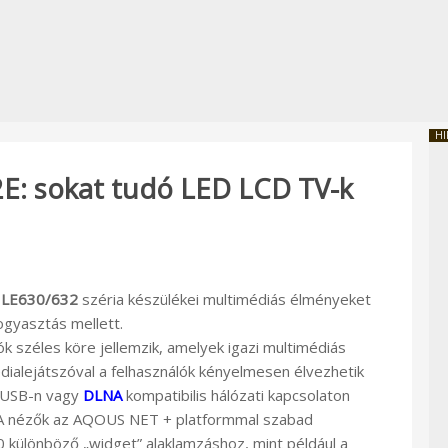
HI
: sokat tudó LED LCD TV-k
 LE630/632
széria készülékei multimédiás élményeket
ogyasztás mellett.
k széles köre jellemzik, amelyek igazi multimédiás
dialejátszóval a felhasználók kényelmesen élvezhetik
t USB-n vagy
DLNA
kompatibilis hálózati kapcsolaton
ás. A nézők az AQOUS NET + platformmal szabad
0 különböző „widget” alaklamzáshoz, mint például a