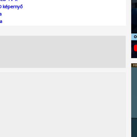
CD képernyő
a
ia
HI