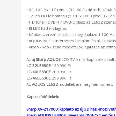
• 82, 102 és 117 centis (32, 40 és 46 inch) képátló
• Teljes HD felbontású (1920 x 1080 pixel) X-Gen
• HD tuner (DVB-T / DVB-C plusz az
LE632
szériá
• Él LED háttérvilágítás
• Képkétszerező eljárással megduplázott 100 Hz F
• AQUOS NET + internetes tartalom és alkalmazá
• Videó / kép / zene médiafájlok lejátszás az ottho
Az új
Sharp AQUOS
LCD TV-k már kaphatók a boltok
LC-32LE630E
159.990 Ft
LC-40LE630E
209.990 Ft
LC-46LE630E
299.990 Ft
Az
AQUOS LE632
modellek ára még nem ismert.
Kapcsolódó linkek:
Sharp XV-Z17000: kapható az új 3D házi-mozi vetí
Sharp AQUOS LE430E: ügyes kis DVB-C/T vevős 