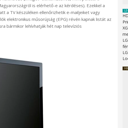
agyarországról is elérhető-e az kérdéses). Ezekkel a
LE
tt a TV készüléken ellenőrizhetik e-mailjeiket vagy
HD
lók elektronikus műsorújság (EPG) révén kapnak listát az
Pr
 bármikor lehívhatják hét nap televíziós
XG
me
LG
fé
LG
Lo
HI