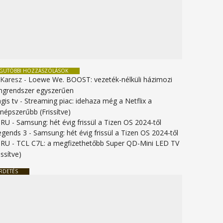
EGUTÓBBI HOZZÁSZÓLÁSOK
 Karesz
-
Loewe We. BOOST: vezeték-nélküli házimozi
ngrendszer egyszerűen
gis tv
-
Streaming piac: idehaza még a Netflix a
gnépszerűbb (Frissítve)
URU
-
Samsung: hét évig frissül a Tizen OS 2024-től
legends 3
-
Samsung: hét évig frissül a Tizen OS 2024-től
URU
-
TCL C7L: a megfizethetőbb Super QD-Mini LED TV
issítve)
RDETÉS