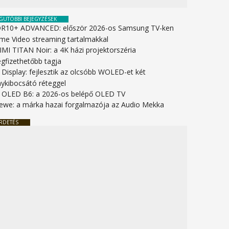
GUTÓBBI BEJEGYZÉSEK
R10+ ADVANCED: először 2026-os Samsung TV-ken
ime Video streaming tartalmakkal
IMI TITAN Noir: a 4K házi projektorszéria
gfizethetőbb tagja
 Display: fejlesztik az olcsóbb WOLED-et két
nykibocsátó réteggel
 OLED B6: a 2026-os belépő OLED TV
ewe: a márka hazai forgalmazója az Audio Mekka
RDETÉS