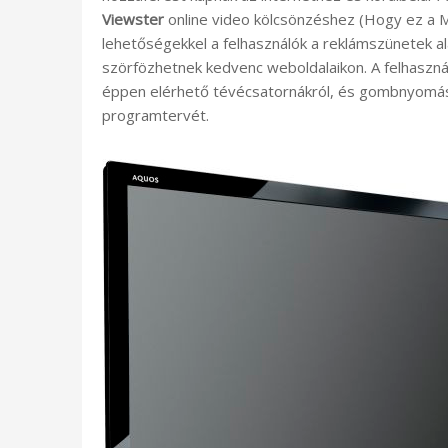
Viewster
online video kölcsönzéshez (Hogy ez a M
lehetőségekkel a felhasználók a reklámszünetek ala
szörfözhetnek kedvenc weboldalaikon. A felhaszná
éppen elérhető tévécsatornákról, és gombnyomásra
programtervét.