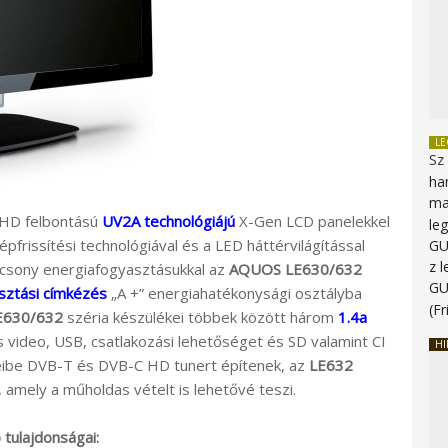
L
Sz
ha
ma
s HD felbontású
UV2A technológiájú
X-Gen LCD panelekkel
le
frissítési technológiával és a LED háttérvilágítással
G
z 
acsony energiafogyasztásukkal az
AQUOS LE630/632
G
sztási címkézés
„A +” energiahatékonysági osztályba
(Fr
E630/632
széria készülékei többek között három
1.4a
video, USB, csatlakozási lehetőséget és SD valamint CI
HI
jeibe DVB-T és DVB-C HD tunert építenek, az
LE632
 amely a műholdas vételt is lehetővé teszi.
tulajdonságai: