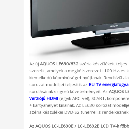
Az új
AQUOS LE630/632
széria készülékeit telje
szerelik, amelyek a megkétszerezett 100 Hz-es kép
kiemelkedő képminőséget nyújtanak. Rendkívül al
sorozat modelljei teljesítik az
EU TV energiafogya
sorolásának szigorú követelményeit. Az
AQUOS L
verziójú HDMI
(egyik ARC-vel), SCART, komponens 
+ kártyahelyet kínálnak. Az LE630 sorozat modell
széria készülékei DVB-S2 tunerrel is rendelkeznek,
Az AQUOS LC-LE630E / LC-LE632E LCD TV-k főbb 