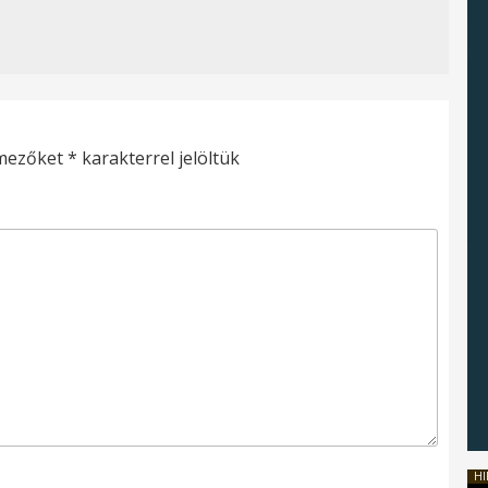
 mezőket
*
karakterrel jelöltük
HI