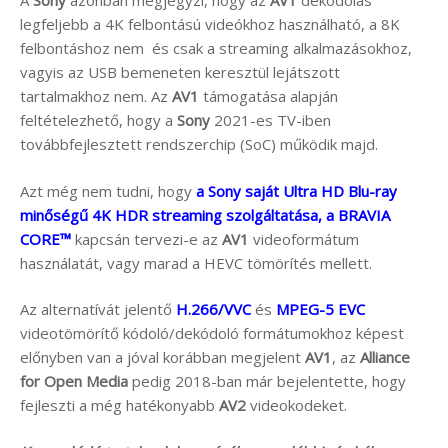
A
Sony
azonban megjegyzi, hogy az
AV1
dekódolás
legfeljebb a 4K felbontású videókhoz használható, a 8K
felbontáshoz nem és csak a streaming alkalmazásokhoz,
vagyis az USB bemeneten keresztül lejátszott
tartalmakhoz nem. Az
AV1
támogatása alapján
feltételezhető, hogy a
Sony
2021-es TV-iben
továbbfejlesztett rendszerchip (SoC) működik majd.
Azt még nem tudni, hogy
a Sony saját Ultra HD Blu-ray
minőségű 4K HDR streaming szolgáltatása, a BRAVIA
CORE™
kapcsán tervezi-e az
AV1
videoformátum
használatát, vagy marad a HEVC tömörítés mellett.
Az alternatívát jelentő
H.266/VVC
és
MPEG-5 EVC
videotömörítő kódoló/dekódoló formátumokhoz képest
előnyben van a jóval korábban megjelent
AV1
, az
Alliance
for Open Media
pedig 2018-ban már bejelentette, hogy
fejleszti a még hatékonyabb
AV2
videokodeket.