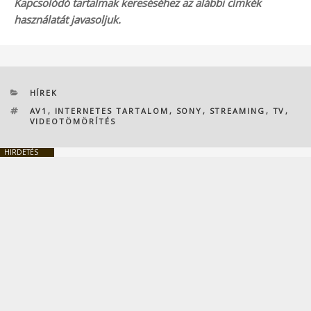
Kapcsolódó tartalmak kereséséhez az alábbi címkék
használatát javasoljuk.
KATEGÓRIÁK
HÍREK
CÍMKÉK
AV1
,
INTERNETES TARTALOM
,
SONY
,
STREAMING
,
TV
,
VIDEOTÖMÖRÍTÉS
HIRDETÉS