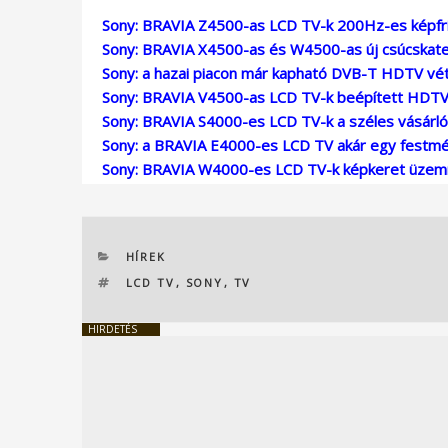
Sony: BRAVIA Z4500-as LCD TV-k 200Hz-es képfri
Sony: BRAVIA X4500-as és W4500-as új csúcskat
Sony: a hazai piacon már kapható DVB-T HDTV vét
Sony: BRAVIA V4500-as LCD TV-k beépített HDTV 
Sony: BRAVIA S4000-es LCD TV-k a széles vásárló
Sony: a BRAVIA E4000-es LCD TV akár egy festm
Sony: BRAVIA W4000-es LCD TV-k képkeret üze
KATEGÓRIÁK
HÍREK
CÍMKÉK
LCD TV
,
SONY
,
TV
HIRDETÉS