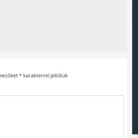
 mezőket
*
karakterrel jelöltük