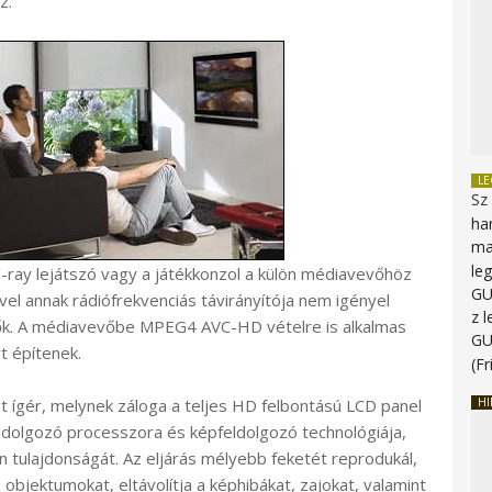
z.
L
Sz
ha
ma
le
u-ray lejátszó vagy a játékkonzol a külön médiavevőhöz
G
ivel annak rádiófrekvenciás távirányítója nem igényel
z 
lők. A médiavevőbe MPEG4 AVC-HD vételre is alkalmas
G
t építenek.
(Fr
ígér, melynek záloga a teljes HD felbontású LCD panel
HI
eldolgozó processzora és képfeldolgozó technológiája,
n tulajdonságát. Az eljárás mélyebb feketét reprodukál,
objektumokat, eltávolítja a képhibákat, zajokat, valamint