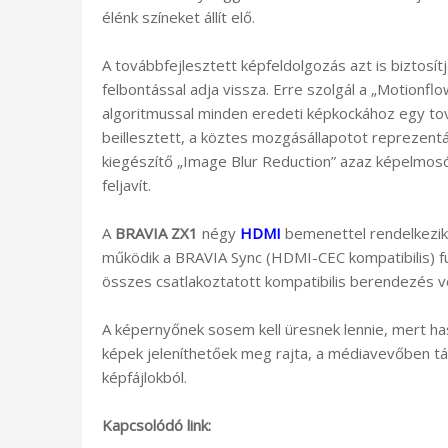
élénk színeket állít elő.
A továbbfejlesztett képfeldolgozás azt is biztosít
felbontással adja vissza. Erre szolgál a „Motionf
algoritmussal minden eredeti képkockához egy tová
beillesztett, a köztes mozgásállapotot reprezentá
kiegészítő „Image Blur Reduction” azaz képelmos
feljavít.
A
BRAVIA ZX1
négy
HDMI
bemenettel rendelkezik 
működik a BRAVIA Sync (HDMI-CEC kompatibilis) fu
összes csatlakoztatott kompatibilis berendezés v
A képernyőnek sosem kell üresnek lennie, mert h
képek jeleníthetőek meg rajta, a médiavevőben tá
képfájlokból.
Kapcsolódó link: