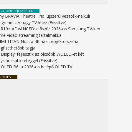
GUTÓBBI BEJEGYZÉSEK
ny BRAVIA Theatre Trio: újszerű vezeték-nélküli
ngrendszer nagy TV-khez (Frissítve)
R10+ ADVANCED: először 2026-os Samsung TV-ken
ime Video streaming tartalmakkal
IMI TITAN Noir: a 4K házi projektorszéria
gfizethetőbb tagja
 Display: fejlesztik az olcsóbb WOLED-et két
ykibocsátó réteggel (Frissítve)
 OLED B6: a 2026-os belépő OLED TV
RDETÉS