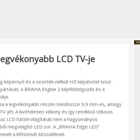
HI
 legvékonyabb LCD TV-je
g képernyő és a vezeték-nélküli HD képátvitel teszi
gyártását, a BRAVIA Engine 2 képfeldolgozás és a
ája.
zza a legvékonyabb részén mindössze 9,9 mm-es, amúgy
TV-jét. A kivételesen vékony és így rendkívül stílusos
 az LCD háttérvilágítását nem a hagyományos
lből megvilágító LED sor. A „BRAVIA Edge LED”
nnek a kifinomult készüléknek.