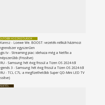
EGUTÓBBI HOZZÁSZÓLÁSOK
 Karesz
-
Loewe We. BOOST: vezeték-nélküli házimozi
ngrendszer egyszerűen
gis tv
-
Streaming piac: idehaza még a Netflix a
gnépszerűbb (Frissítve)
URU
-
Samsung: hét évig frissül a Tizen OS 2024-től
legends 3
-
Samsung: hét évig frissül a Tizen OS 2024-től
URU
-
TCL C7L: a megfizethetőbb Super QD-Mini LED TV
issítve)
RDETÉS