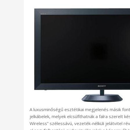
A luxusminőségű esztétikai megjelenés másik fon
jelkábelek, melyek elcsúfíthatnák a falra szerelt 
Wireless” szélessávú, vezeték-nélküli jelátvitel r