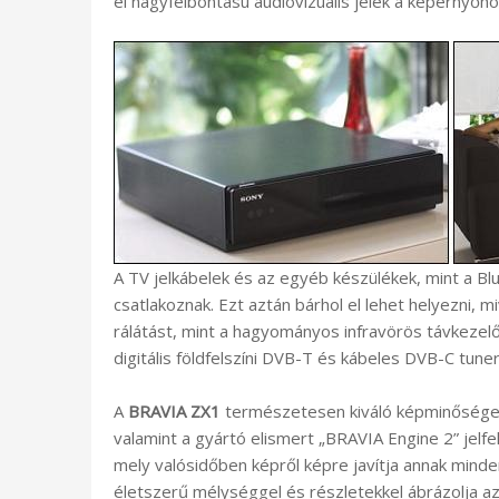
el nagyfelbontású audiovizuális jelek a képernyőhö
A TV jelkábelek és az egyéb készülékek, mint a Bl
csatlakoznak. Ezt aztán bárhol el lehet helyezni, m
rálátást, mint a hagyományos infravörös távkeze
digitális földfelszíni DVB-T és kábeles DVB-C tuner
A
BRAVIA ZX1
természetesen kiváló képminőséget 
valamint a gyártó elismert „BRAVIA Engine 2” jelf
mely valósidőben képről képre javítja annak minde
életszerű mélységgel és részletekkel ábrázolja az 