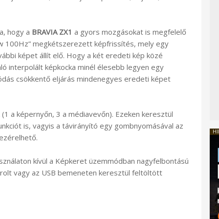
ja, hogy a
BRAVIA ZX1
a gyors mozgásokat is megfelelő
low 100Hz” megkétszerezett képfrissítés, mely egy
bbi képet állít elő. Hogy a két eredeti kép közé
ló interpolált képkocka minél élesebb legyen egy
ódás csökkentő eljárás mindenegyes eredeti képet
(1 a képernyőn, 3 a médiavevőn). Ezeken keresztül
nkciót is, vagyis a távirányító egy gombnyomásával az
HI
ezérelhető.
asználaton kívül a Képkeret üzemmódban nagyfelbontású
rolt vagy az USB bemeneten keresztül feltöltött