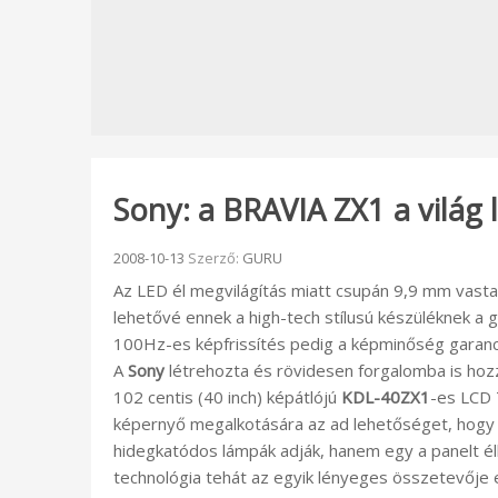
Sony: a BRAVIA ZX1 a világ
Beküldve:
2008-10-13
Szerző:
GURU
Az LED él megvilágítás miatt csupán 9,9 mm vasta
lehetővé ennek a high-tech stílusú készüléknek a 
100Hz-es képfrissítés pedig a képminőség garanci
A
Sony
létrehozta és rövidesen forgalomba is ho
102 centis (40 inch) képátlójú
KDL-40ZX1
-es LCD 
képernyő megalkotására az ad lehetőséget, hogy
hidegkatódos lámpák adják, hanem egy a panelt é
technológia tehát az egyik lényeges összetevője e