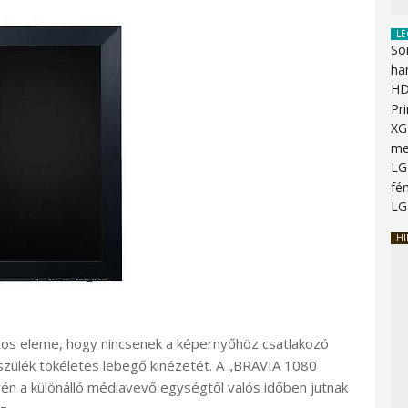
LE
So
ha
HD
Pr
XG
me
LG
fén
LG
HI
tos eleme, hogy nincsenek a képernyőhöz csatlakozó
készülék tökéletes lebegő kinézetét. A „BRAVIA 1080
évén a különálló médiavevő egységtől valós időben jutnak