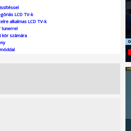
ssítéssel
egóriás LCD TV-k
elre alkalmas LCD TV-k
tunerrel
i kör számára
ény
mmóddal
HI