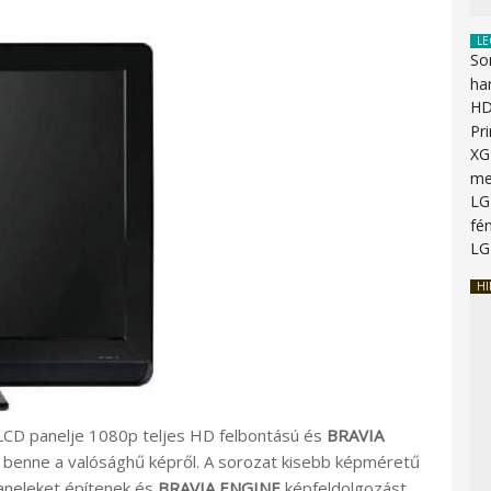
LE
So
ha
HD
Pr
XG
me
LG
fén
LG
HI
LCD panelje 1080p teljes HD felbontású és
BRAVIA
 benne a valósághű képről. A sorozat kisebb képméretű
aneleket építenek és
BRAVIA ENGINE
képfeldolgozást