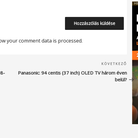
HI
ow your comment data is processed.
Köve
KÖVETKEZŐ
beje
08-
Panasonic: 94 centis (37 inch) OLED TV három éven
belül?