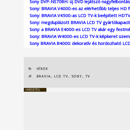
Sony DVP-NS708H: új DVD lejátszó nagyfelbontá
Sony: BRAVIA V4000-es az elérhetőbb teljes HD 
Sony: BRAVIA V4500-as LCD TV-k beépített HDTV 
Sony: megduplázott BRAVIA LCD TV gyártókapaci
Sony: a BRAVIA E4000-es LCD TV akár egy festm
Sony: BRAVIA W4000-es LCD TV-k képkeret üze
Sony BRAVIA B4000: dekoratív és hordozható LC
KATEGÓRIÁK
HÍREK
CÍMKÉK
BRAVIA
,
LCD TV
,
SONY
,
TV
HIRDETÉS