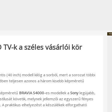
HI
TV-k a széles vásárlói kör
tis (40 inch) modell kilóg a sorból, mert a sorozat többi
ejében teljesen azonos a három kisebb képméretű
) képméretű
BRAVIA S4000
-es modellek a
Sony
legújabb,
stílusát követik, melynek jellemzői az egyszerű fényes
. A praktikus elhelyezést a készülékek elforgatható