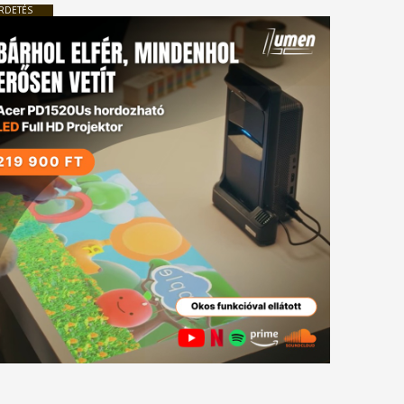
RDETÉS
tkező
gyzés