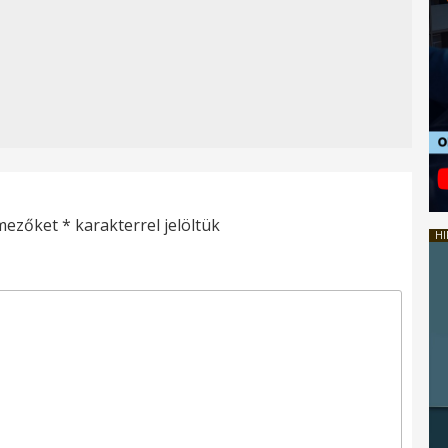
 mezőket
*
karakterrel jelöltük
HI