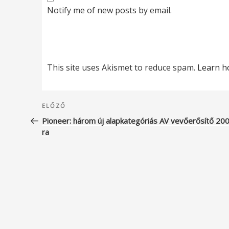
Notify me of new posts by email.
This site uses Akismet to reduce spam.
Learn h
Bejegyzés
Korábbi
ELŐZŐ
navigáció
bejegyzés
Pioneer: három új alapkategóriás AV vevőerősítő 20
ra