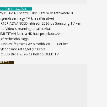
GUTÓBBI BEJEGYZÉSEK
ny BRAVIA Theatre Trio: újszerű vezeték-nélküli
ngrendszer nagy TV-khez (Frissítve)
R10+ ADVANCED: először 2026-os Samsung TV-ken
ime Video streaming tartalmakkal
IMI TITAN Noir: a 4K házi projektorszéria
gfizethetőbb tagja
 Display: fejlesztik az olcsóbb WOLED-et két
ykibocsátó réteggel (Frissítve)
 OLED B6: a 2026-os belépő OLED TV
RDETÉS