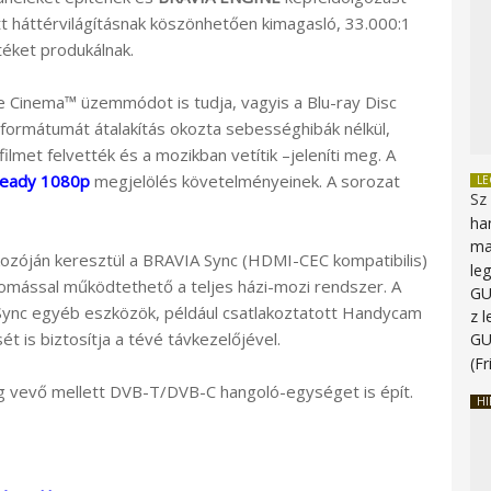
t háttérvilágításnak köszönhetően kimagasló, 33.000:1
téket produkálnak.
e Cinema™ üzemmódot is tudja, vagyis a Blu-ray Disc
ormátumát átalakítás okozta sebességhibák nélkül,
lmet felvették és a mozikban vetítik –jeleníti meg. A
eady 1080p
megjelölés követelményeinek. A sorozat
L
Sz
ha
ma
ozóján keresztül a BRAVIA Sync (HDMI-CEC kompatibilis)
le
omással működtethető a teljes házi-mozi rendszer. A
G
 Sync egyéb eszközök, például csatlakoztatott Handycam
z 
 is biztosítja a tévé távkezelőjével.
G
(Fr
g vevő mellett DVB-T/DVB-C hangoló-egységet is épít.
HI