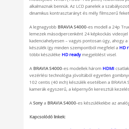
alkalmaznak bennük. Az LCD panelek a szabályozot
dinamikus kontrasztarányt és mély filmszerű feke
A legnagyobb
BRAVIA S4000
-es modell a 24p Tru
lemezek másodpercenként 24 képkockás videojel f
kadenciahelyesen – vagyis pontosan úgy, ahogy a fi
készülék így minden szempontból megfelel a
HD r
többi készüléke
HD ready
megjelölést visel.
A
BRAVIA S4000
-es modellek három
HDMI
csatlak
vezérlési technológia jóvoltából egyetlen gombny
102 centis (40 inch) készülék esetében a BRAVIA
kamerák egyszerű, a képernyőn keresztüli kezelését
A
Sony
a
BRAVIA S4000
-es készülékekbe az analó
Kapcsolódó linkek: