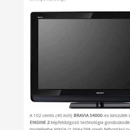
A 102 centis (40 inch)
BRAVIA S4000
-es készülék 
ENGINE 2
képfeldolgozó technológia gondoskodik
modelljeibe WXGA (1.366×768 pixel) felbontású p