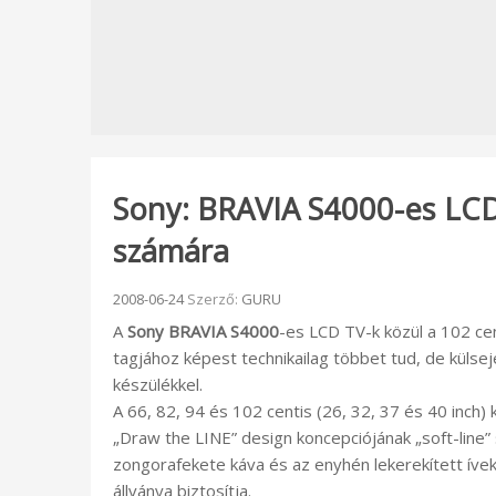
Sony: BRAVIA S4000-es LCD 
számára
Beküldve:
2008-06-24
Szerző:
GURU
A
Sony BRAVIA S4000
-es LCD TV-k közül a 102 cen
tagjához képest technikailag többet tud, de küls
készülékkel.
A 66, 82, 94 és 102 centis (26, 32, 37 és 40 inch
„Draw the LINE” design koncepciójának „soft-line” 
zongorafekete káva és az enyhén lekerekített ívek
állványa biztosítja.