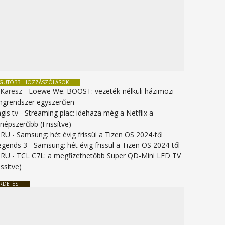
EGUTÓBBI HOZZÁSZÓLÁSOK
 Karesz
-
Loewe We. BOOST: vezeték-nélküli házimozi
ngrendszer egyszerűen
gis tv
-
Streaming piac: idehaza még a Netflix a
gnépszerűbb (Frissítve)
URU
-
Samsung: hét évig frissül a Tizen OS 2024-től
legends 3
-
Samsung: hét évig frissül a Tizen OS 2024-től
URU
-
TCL C7L: a megfizethetőbb Super QD-Mini LED TV
issítve)
RDETÉS