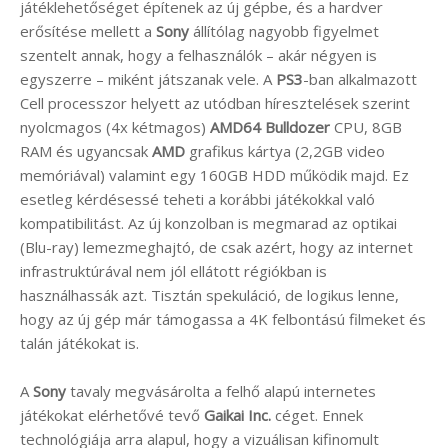
játéklehetőséget építenek az új gépbe, és a hardver
erősítése mellett a
Sony
állítólag nagyobb figyelmet
szentelt annak, hogy a felhasználók – akár négyen is
egyszerre – miként játszanak vele. A
PS3
-ban alkalmazott
Cell processzor helyett az utódban híresztelések szerint
nyolcmagos (4x kétmagos)
AMD64 Bulldozer
CPU, 8GB
RAM és ugyancsak
AMD
grafikus kártya (2,2GB video
memóriával) valamint egy 160GB HDD működik majd. Ez
esetleg kérdésessé teheti a korábbi játékokkal való
kompatibilitást. Az új konzolban is megmarad az optikai
(Blu-ray) lemezmeghajtó, de csak azért, hogy az internet
infrastruktúrával nem jól ellátott régiókban is
használhassák azt. Tisztán spekuláció, de logikus lenne,
hogy az új gép már támogassa a 4K felbontású filmeket és
talán játékokat is.
A
Sony
tavaly megvásárolta a felhő alapú internetes
játékokat elérhetővé tevő
Gaikai Inc.
céget. Ennek
technológiája arra alapul, hogy a vizuálisan kifinomult