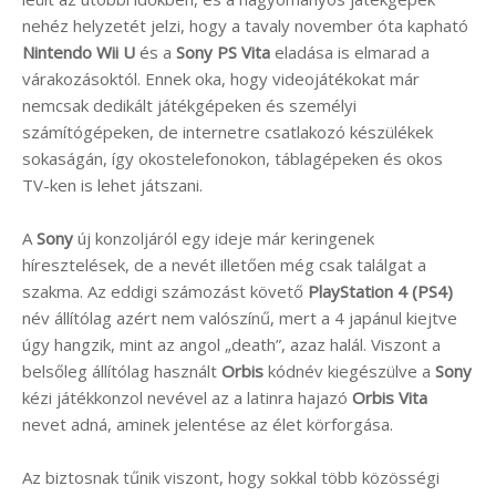
nehéz helyzetét jelzi, hogy a tavaly november óta kapható
Nintendo Wii U
és a
Sony PS Vita
eladása is elmarad a
várakozásoktól. Ennek oka, hogy videojátékokat már
nemcsak dedikált játékgépeken és személyi
számítógépeken, de internetre csatlakozó készülékek
sokaságán, így okostelefonokon, táblagépeken és okos
TV-ken is lehet játszani.
A
Sony
új konzoljáról egy ideje már keringenek
híresztelések, de a nevét illetően még csak találgat a
szakma. Az eddigi számozást követő
PlayStation 4 (PS4)
név állítólag azért nem valószínű, mert a 4 japánul kiejtve
úgy hangzik, mint az angol „death”, azaz halál. Viszont a
belsőleg állítólag használt
Orbis
kódnév kiegészülve a
Sony
kézi játékkonzol nevével az a latinra hajazó
Orbis Vita
nevet adná, aminek jelentése az élet körforgása.
Az biztosnak tűnik viszont, hogy sokkal több közösségi