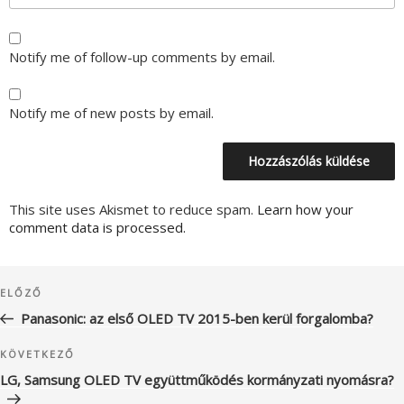
Notify me of follow-up comments by email.
Notify me of new posts by email.
This site uses Akismet to reduce spam.
Learn how your
comment data is processed.
Bejegyzés
Korábbi
ELŐZŐ
navigáció
bejegyzés
Panasonic: az első OLED TV 2015-ben kerül forgalomba?
Következő
KÖVETKEZŐ
bejegyzés
LG, Samsung OLED TV együttműködés kormányzati nyomásra?