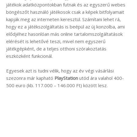
játékok adatközpontokban futnak és az egyszerű webes
böngészőt használó játékosok csak a képek bitfolyamait
kapják meg az interneten keresztül. Számítani lehet rá,
hogy ez a játékszolgáltatás is beépül az új konzolba, ami
elődjéhez hasonlóan más online tartalomszolgáltatások
elérését is lehetővé teszi, mivel nem egyszerű
játékgépként, de a teljes otthoni szórakoztatás
eszközként funkcionál.
Egyesek azt is tudni vélik, hogy az év végi vásárlási
szezonra már kapható
PlayStation
utód ára valahol 400-
500 euro (kb. 117.000 – 146.000 Ft) között lesz.