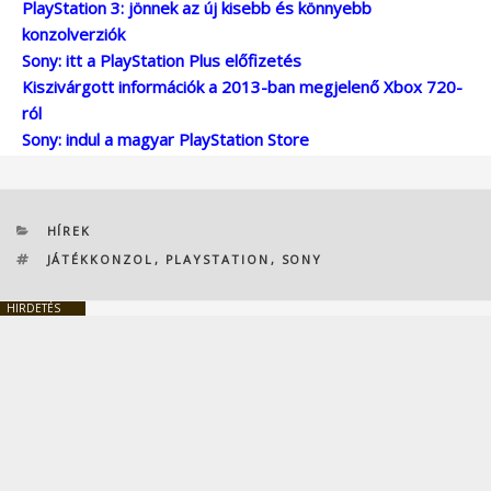
PlayStation 3: jönnek az új kisebb és könnyebb
konzolverziók
Sony: itt a PlayStation Plus előfizetés
Kiszivárgott információk a 2013-ban megjelenő Xbox 720-
ról
Sony: indul a magyar PlayStation Store
KATEGÓRIÁK
HÍREK
CÍMKÉK
JÁTÉKKONZOL
,
PLAYSTATION
,
SONY
HIRDETÉS