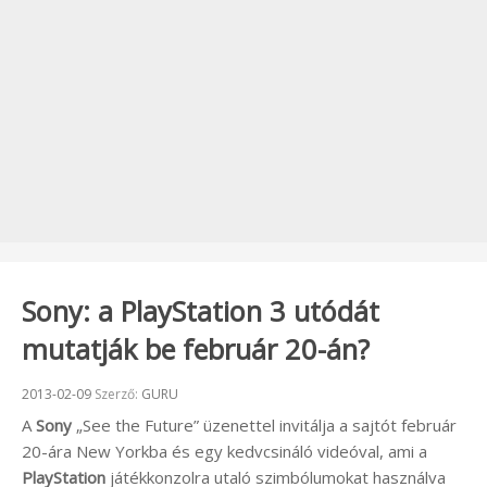
Sony: a PlayStation 3 utódát
mutatják be február 20-án?
Beküldve:
2013-02-09
Szerző:
GURU
A
Sony
„See the Future” üzenettel invitálja a sajtót február
20-ára New Yorkba és egy kedvcsináló videóval, ami a
PlayStation
játékkonzolra utaló szimbólumokat használva