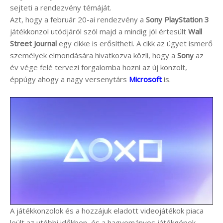
sejteti a rendezvény témáját.
Azt, hogy a február 20-ai rendezvény a
Sony PlayStation 3
játékkonzol utódjáról szól majd a mindig jól értesült
Wall
Street Journal
egy cikke is erősítheti. A cikk az ügyet ismerő
személyek elmondására hivatkozva közli, hogy a
Sony
az
év vége felé tervezi forgalomba hozni az új konzolt,
éppúgy ahogy a nagy versenytárs
Microsoft
is.
A játékkonzolok és a hozzájuk eladott videojátékok piaca
leült az utóbbi időkben, és a hagyományos játékgépek