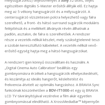
mélysugárzóhoz) teljesítményét a
Sony
32 bites, teljes
egészében digitális S-Master erősítői állítják elő. Ez hajtja
meg az 5 vékony hangsugárzót és a mélysugárzót. A
centersugárzó vízszintesen polcra helyezhető vagy falra
szerelhető, a front- és hátsó surround sugárzók moduláris
felépítésük és a mellékelt állványok révén állhatnak a
padlón, asztalon, de falra is szerelhetőek. A rendszer
része a vezeték-nélküli készlet, mely szükségtelenné teszi
a szobán keresztülfutó kábeleket. A vezeték-nélküli vevő-
erősítő egység hajtja meg a hátsó hangsugárzókat.
A rendszert igen könnyű összeállítani és használni. A
„Digital Cinema Auto Calibration” beállítás egy
gombnyomásra érzékeli a hangsugárzók elhelyezkedését,
és kiszámítja az ideális hangerőt, késleltetést és
frekvencia-átvitelt az optimális hangzáshoz. A BRAVIA Sync
funkciónak köszönhetően a
BDV-IT1000
-et egy új BRAVIA
LCD TV távirányítójával vezérelve a film akár egyetlen
gombnyomással elindítható. A XrossMediaBar™ képernyőn