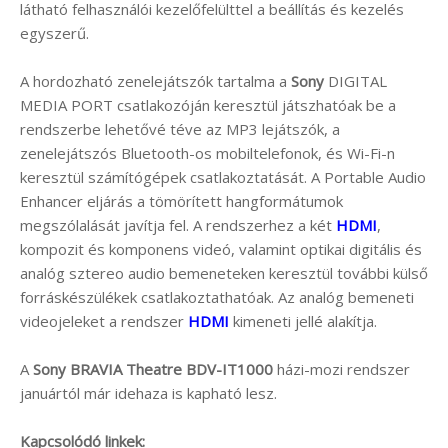
látható felhasználói kezelőfelülttel a beállítás és kezelés
egyszerű.
A hordozható zenelejátszók tartalma a
Sony
DIGITAL
MEDIA PORT csatlakozóján keresztül játszhatóak be a
rendszerbe lehetővé téve az MP3 lejátszók, a
zenelejátszós Bluetooth-os mobiltelefonok, és Wi-Fi-n
keresztül számítógépek csatlakoztatását. A Portable Audio
Enhancer eljárás a tömörített hangformátumok
megszólalását javítja fel. A rendszerhez a két
HDMI
,
kompozit és komponens videó, valamint optikai digitális és
analóg sztereo audio bemeneteken keresztül további külső
forráskészülékek csatlakoztathatóak. Az analóg bemeneti
videojeleket a rendszer
HDMI
kimeneti jellé alakítja.
A
Sony BRAVIA Theatre BDV-IT1000
házi-mozi rendszer
januártól már idehaza is kapható lesz.
Kapcsolódó linkek: