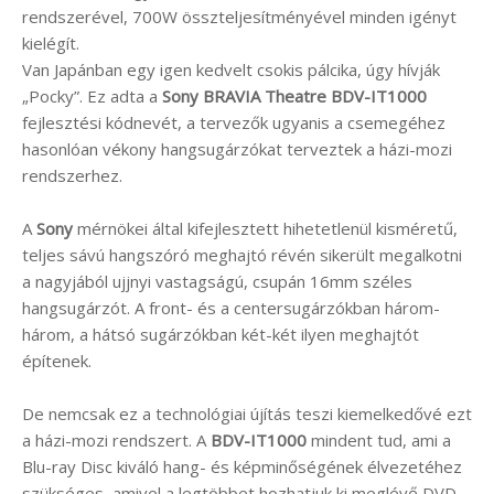
rendszerével, 700W összteljesítményével minden igényt
kielégít.
Van Japánban egy igen kedvelt csokis pálcika, úgy hívják
„Pocky”. Ez adta a
Sony BRAVIA Theatre BDV-IT1000
fejlesztési kódnevét, a tervezők ugyanis a csemegéhez
hasonlóan vékony hangsugárzókat terveztek a házi-mozi
rendszerhez.
A
Sony
mérnökei által kifejlesztett hihetetlenül kisméretű,
teljes sávú hangszóró meghajtó révén sikerült megalkotni
a nagyjából ujjnyi vastagságú, csupán 16mm széles
hangsugárzót. A front- és a centersugárzókban három-
három, a hátsó sugárzókban két-két ilyen meghajtót
építenek.
De nemcsak ez a technológiai újítás teszi kiemelkedővé ezt
a házi-mozi rendszert. A
BDV-IT1000
mindent tud, ami a
Blu-ray Disc kiváló hang- és képminőségének élvezetéhez
szükséges, amivel a legtöbbet hozhatjuk ki meglévő DVD-