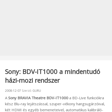
Sony: BDV-IT1000 a mindentudó
házi-mozi rendszer
Beküldve:
2008-12-07
Szerző:
GURU
A
Sony BRAVIA Theatre BDV-IT1000
a BD-Live funkciókra
kész Blu-ray lejátszással, szuper-vékony hangsugárzóival,
két HDMI és egyéb bemeneteivel, automatikus kalibráló-