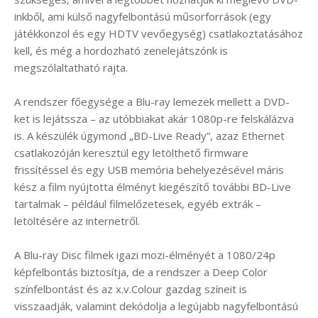
inkből, ami külső nagyfelbontású műsorforrások (egy
játékkonzol és egy HDTV vevőegység) csatlakoztatásához
kell, és még a hordozható zenelejátszónk is
megszólaltatható rajta.
A rendszer főegysége a Blu-ray lemezek mellett a DVD-
ket is lejátssza – az utóbbiakat akár 1080p-re felskálázva
is. A készülék úgymond „BD-Live Ready”, azaz Ethernet
csatlakozóján keresztül egy letölthető firmware
frissítéssel és egy USB memória behelyezésével máris
kész a film nyújtotta élményt kiegészítő további BD-Live
tartalmak – például filmelőzetesek, egyéb extrák –
letöltésére az internetről.
A Blu-ray Disc filmek igazi mozi-élményét a 1080/24p
képfelbontás biztosítja, de a rendszer a Deep Color
színfelbontást és az x.v.Colour gazdag színeit is
visszaadják, valamint dekódolja a legújabb nagyfelbontású