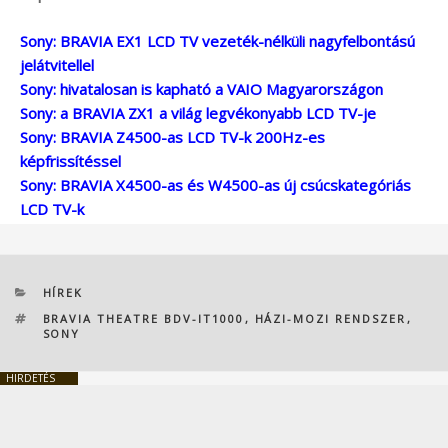
Sony: BRAVIA EX1 LCD TV vezeték-nélküli nagyfelbontású
jelátvitellel
Sony: hivatalosan is kapható a VAIO Magyarországon
Sony: a BRAVIA ZX1 a világ legvékonyabb LCD TV-je
Sony: BRAVIA Z4500-as LCD TV-k 200Hz-es
képfrissítéssel
Sony: BRAVIA X4500-as és W4500-as új csúcskategóriás
LCD TV-k
KATEGÓRIÁK
HÍREK
CÍMKÉK
BRAVIA THEATRE BDV-IT1000
,
HÁZI-MOZI RENDSZER
,
SONY
HIRDETÉS