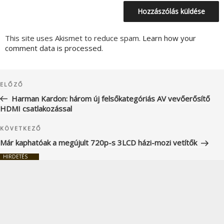
This site uses Akismet to reduce spam.
Learn how your
comment data is processed.
Bejegyzés
Korábbi
ELŐZŐ
navigáció
bejegyzés
Harman Kardon: három új felsőkategóriás AV vevőerősítő
HDMI csatlakozással
Következő
KÖVETKEZŐ
bejegyzés
Már kaphatóak a megújult 720p-s 3LCD házi-mozi vetítők
HIRDETÉS