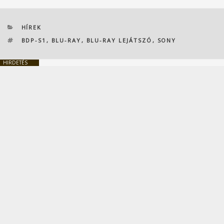
KATEGÓRIÁK
HÍREK
CÍMKÉK
BDP-S1
,
BLU-RAY
,
BLU-RAY LEJÁTSZÓ
,
SONY
HIRDETÉS