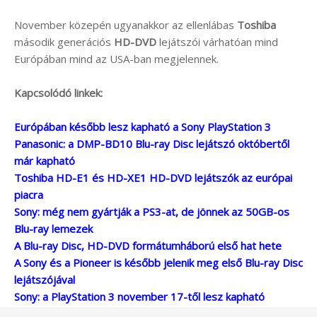
November közepén ugyanakkor az ellenlábas
Toshiba
második generációs
HD-DVD
lejátszói várhatóan mind
Európában mind az USA-ban megjelennek.
Kapcsolódó linkek:
Európában később lesz kapható a Sony PlayStation 3
Panasonic: a DMP-BD10 Blu-ray Disc lejátszó októbertől
már kapható
Toshiba HD-E1 és HD-XE1 HD-DVD lejátszók az európai
piacra
Sony: még nem gyártják a PS3-at, de jönnek az 50GB-os
Blu-ray lemezek
A Blu-ray Disc, HD-DVD formátumháború első hat hete
A Sony és a Pioneer is később jelenik meg első Blu-ray Disc
lejátszójával
Sony: a PlayStation 3 november 17-től lesz kapható