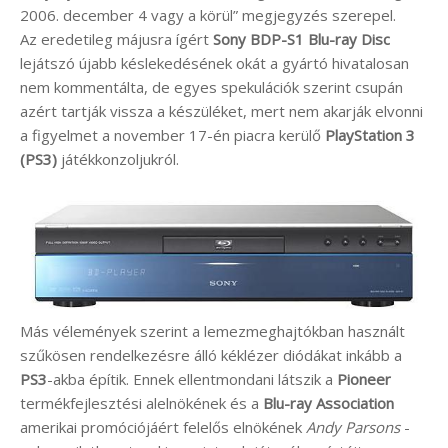
2006. december 4 vagy a körül” megjegyzés szerepel.
Az eredetileg májusra ígért
Sony BDP-S1 Blu-ray Disc
lejátszó újabb késlekedésének okát a gyártó hivatalosan
nem kommentálta, de egyes spekulációk szerint csupán
azért tartják vissza a készüléket, mert nem akarják elvonni
a figyelmet a november 17-én piacra kerülő
PlayStation 3
(PS3)
játékkonzoljukról.
Más vélemények szerint a lemezmeghajtókban használt
szűkösen rendelkezésre álló kéklézer diódákat inkább a
PS3
-akba építik. Ennek ellentmondani látszik a
Pioneer
termékfejlesztési alelnökének és a
Blu-ray Association
amerikai promóciójáért felelős elnökének
Andy Parsons
-