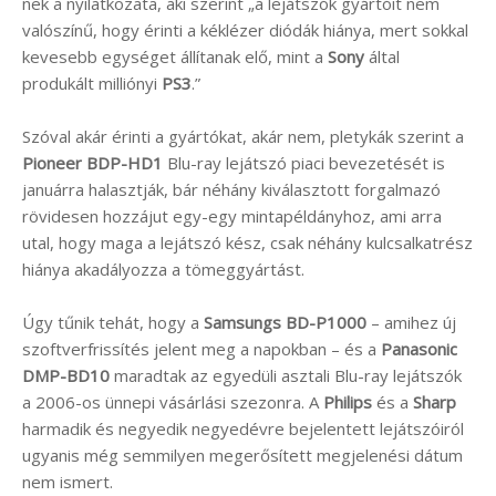
nek a nyilatkozata, aki szerint „a lejátszók gyártóit nem
valószínű, hogy érinti a kéklézer diódák hiánya, mert sokkal
kevesebb egységet állítanak elő, mint a
Sony
által
produkált milliónyi
PS3
.”
Szóval akár érinti a gyártókat, akár nem, pletykák szerint a
Pioneer BDP-HD1
Blu-ray lejátszó piaci bevezetését is
januárra halasztják, bár néhány kiválasztott forgalmazó
rövidesen hozzájut egy-egy mintapéldányhoz, ami arra
utal, hogy maga a lejátszó kész, csak néhány kulcsalkatrész
hiánya akadályozza a tömeggyártást.
Úgy tűnik tehát, hogy a
Samsungs BD-P1000
– amihez új
szoftverfrissítés jelent meg a napokban – és a
Panasonic
DMP-BD10
maradtak az egyedüli asztali Blu-ray lejátszók
a 2006-os ünnepi vásárlási szezonra. A
Philips
és a
Sharp
harmadik és negyedik negyedévre bejelentett lejátszóiról
ugyanis még semmilyen megerősített megjelenési dátum
nem ismert.