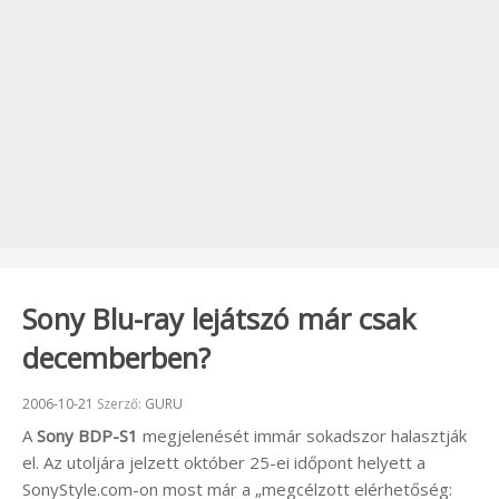
Sony Blu-ray lejátszó már csak
decemberben?
Beküldve:
2006-10-21
Szerző:
GURU
A
Sony BDP-S1
megjelenését immár sokadszor halasztják
el. Az utoljára jelzett október 25-ei időpont helyett a
SonyStyle.com-on most már a „megcélzott elérhetőség: