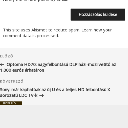
This site uses Akismet to reduce spam.
Learn how your
comment data is processed.
Bejegyzés
Korábbi
ELŐZŐ
navigáció
bejegyzés
Optoma HD70: nagyfelbontású DLP házi-mozi vetítő az
1.000 eurós árhatáron
Következő
KÖVETKEZŐ
bejegyzés
Sony: már kaphatóak az új U és a teljes HD felbontású X
sorozatú LDC TV-k
HIRDETÉS