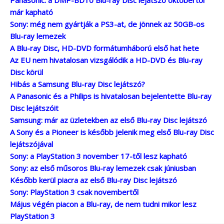
már kapható
Sony: még nem gyártják a PS3-at, de jönnek az 50GB-os
Blu-ray lemezek
A Blu-ray Disc, HD-DVD formátumháború első hat hete
Az EU nem hivatalosan vizsgálódik a HD-DVD és Blu-ray
Disc körül
Hibás a Samsung Blu-ray Disc lejátszó?
A Panasonic és a Philips is hivatalosan bejelentette Blu-ray
Disc lejátszóit
Samsung: már az üzletekben az első Blu-ray Disc lejátszó
A Sony és a Pioneer is később jelenik meg első Blu-ray Disc
lejátszójával
Sony: a PlayStation 3 november 17-től lesz kapható
Sony: az első műsoros Blu-ray lemezek csak júniusban
Később kerül piacra az első Blu-ray Disc lejátszó
Sony: PlayStation 3 csak novembertől
Május végén piacon a Blu-ray, de nem tudni mikor lesz
PlayStation 3