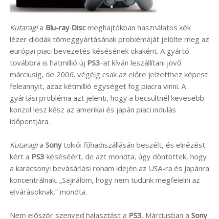
Kutaragi
a
Blu-ray Disc
meghajtókban használatos kék
lézer diódák tömeggyártásának problémáját jelölte meg az
európai piaci bevezetés késésének okaként. A gyártó
továbbra is hatmillió új
PS3
-at kíván leszállítani jövő
márciusig, de 2006. végéig csak az előre jelzetthez képest
feleannyit, azaz kétmillió egységet fog piacra vinni. A
gyártási probléma azt jelenti, hogy a becsültnél kevesebb
konzol lesz kész az amerikai és japán piaci indulás
időpontjára.
Kutaragi
a
Sony
tokiói főhadiszállásán beszélt, és elnézést
kért a
PS3
késéséért, de azt mondta, úgy döntöttek, hogy
a karácsonyi bevásárlási roham idején az USA-ra és Japánra
koncentrálnak. „Sajnálom, hogy nem tudunk megfelelni az
elvárásoknak,” mondta.
Nem először szenved halasztást a
PS3
. Márciusban a
Sony