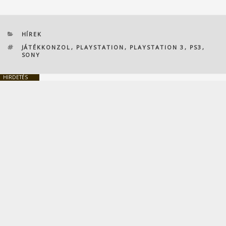
KATEGÓRIÁK
HÍREK
CÍMKÉK
JÁTÉKKONZOL
,
PLAYSTATION
,
PLAYSTATION 3
,
PS3
,
SONY
HIRDETÉS