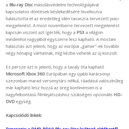
a
Blu-ray Disc
másolásvédelmi technológiájával
kapcsolatos döntések késlekedésére hivatkozva
halasztotta el az eredetileg idén tavaszra tervezett piaci
megjelenést. A most novemberre tervezett megjelenést
kapcsán viszont azt ígérték, hogy a
PS3
a világon
mindenhol nagyjából egyszerre lesz kapható. A mostani
halasztás azt jelenti, hogy az európai „gamer”-ek további
négy hónapig várhatnak, míg kézbe vehetik az új konzolt.
Ez persze azt is jelenti, hogy a tavaly óta kapható
Microsoft Xbox 360
Európában egy újabb karácsonyi
szezonban marad versenytárs nélkül, ráadásul valószínűleg
már kapható lesz hozzá az öreg kontinensen is a
nagyfelbontású filmlejátszáshoz szükséges opcionális
HD-
DVD
egység.
Kapcsolódó linkek:
Panasonic: a DMP-BD10 Blu-ray Disc lejátszó októbertől