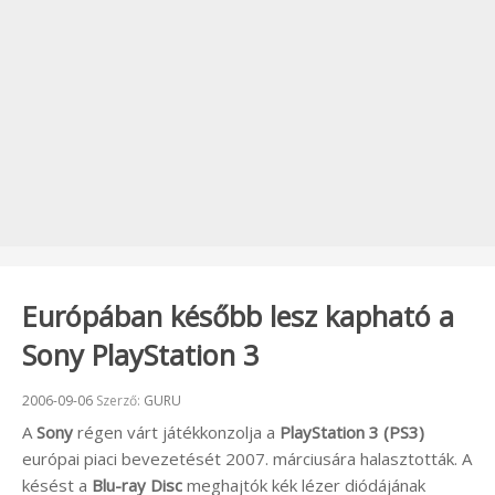
Európában később lesz kapható a
Sony PlayStation 3
Beküldve:
2006-09-06
Szerző:
GURU
A
Sony
régen várt játékkonzolja a
PlayStation 3 (PS3)
európai piaci bevezetését 2007. márciusára halasztották. A
késést a
Blu-ray Disc
meghajtók kék lézer diódájának