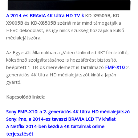
A 2014-es BRAVIA 4K Ultra HD TV-k
KD-X9505B, KD-
X9005B
és
KD-X8505B
szériái már mind támogatják a
HEVC dekódolást, és így nincs szükség hozzájuk a külső
médialejátszóra.
Az Egyesült Államokban a „Video Unlimited 4K” filmletöltő,
kölcsönző szolgáltatásához is hozzáférést biztosító,
beépített 1 TB-os merevlemezt is tartalmazó
FMP-X10
2.
generációs 4K Ultra HD médialejátszót kínál a Japán
gyártó.
Kapcsolódó linkek:
Sony FMP-X10: a 2. generációs 4K Ultra HD médialejátszó
Sony: íme, a 2014-es tavaszi BRAVIA LCD TV kínálat
A Netflix 2014-ben kezdi a 4K tartalmak online
terjesztését