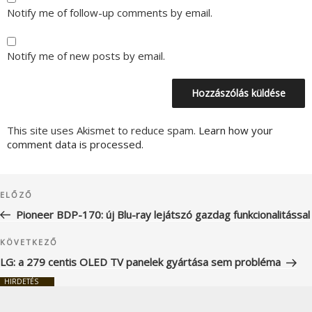
Notify me of follow-up comments by email.
Notify me of new posts by email.
This site uses Akismet to reduce spam.
Learn how your
comment data is processed.
Bejegyzés
Korábbi
ELŐZŐ
navigáció
bejegyzés
Pioneer BDP-170: új Blu-ray lejátszó gazdag funkcionalitással
Következő
KÖVETKEZŐ
bejegyzés
LG: a 279 centis OLED TV panelek gyártása sem probléma
HIRDETÉS