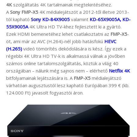
4K
szolgáltatás 4K tartalmainak megtekintéséhez.
A
Sony FMP-X5
4K médialejátszót a 2012-től illetve 2013-
tól kapható
Sony KD-84X9005
valamint
KD-65X9005A, KD-
55X9005A
4K Ultra HD TV-khez fejlesztett ki a gyártó.
Ezek HDMI bemenetéhez lehet csatlakoztatni az
FMP-X5
-
öt, ami már az AVC (H.264)-nél jobb hatásfokú
HEVC
(H.265)
videó tömörítés dekódolására is kész. Így ezek a
régebbi 4K Ultra HD TV-k is alkalmassá válnak a jövőben
számos online tartalomszolgáltatás, köztük a világ 40
országában – nálunk még sajnos nem – elérhető
Netflix 4K
bitfolyamainak lejátszására is. A
FMP-X5
médialejátszó
várhatóan augusztustól lesz kapható Európában 399 € (kb.
124.000 Ft) javasolt fogyasztói áron.