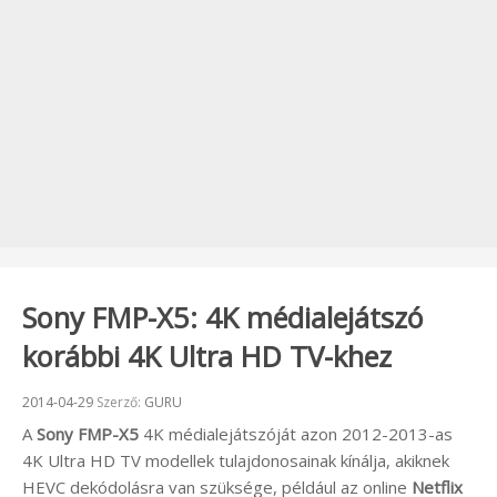
Sony FMP-X5: 4K médialejátszó
korábbi 4K Ultra HD TV-khez
Beküldve:
2014-04-29
Szerző:
GURU
A
Sony FMP-X5
4K médialejátszóját azon 2012-2013-as
4K Ultra HD TV modellek tulajdonosainak kínálja, akiknek
HEVC dekódolásra van szüksége, például az online
Netflix