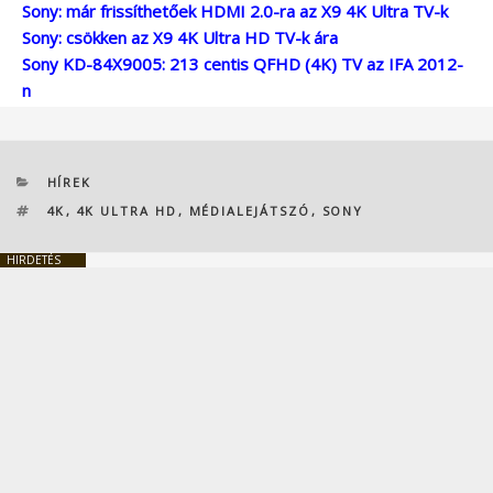
Sony: már frissíthetőek HDMI 2.0-ra az X9 4K Ultra TV-k
Sony: csökken az X9 4K Ultra HD TV-k ára
Sony KD-84X9005: 213 centis QFHD (4K) TV az IFA 2012-
n
KATEGÓRIÁK
HÍREK
CÍMKÉK
4K
,
4K ULTRA HD
,
MÉDIALEJÁTSZÓ
,
SONY
HIRDETÉS