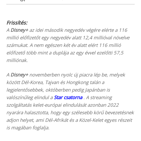
Frissítés:
A
Disney+
az idei második negyedév végére elérte a 116
millió előfizetőt egy negyedév alatt 12,4 millióval növelve
számukat. A nem egészen két év alatt elért 116 millió
előfizető több mint a duplája az egy évvel ezelőtti 57,5
milliónak.
A
Disney+
novemberben nyolc új piacra lép be, melyek
között Dél-Korea, Tajvan és Hongkong talán a
legjelentősebbek, októberben pedig Japánban is
valószínűleg elindul a
Star csatorna
. A streaming
szolgáltatás kelet-európai elindulását azonban 2022
nyarára halasztotta, hogy egy szélesebb körű bevezetésnek
adjon helyet, ami Dél-Afrikát és a Közel-Kelet egyes részeit
is magában foglalja.