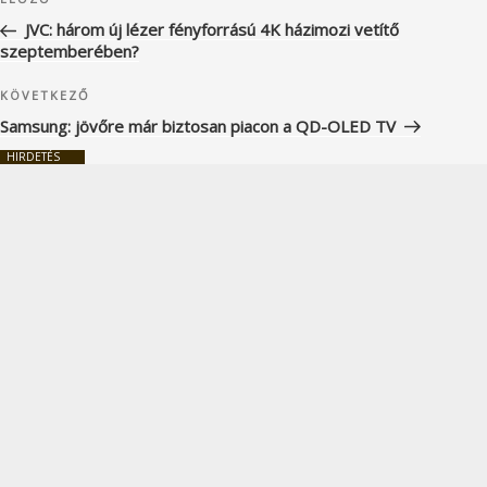
Korábbi
navigáció
bejegyzés
JVC: három új lézer fényforrású 4K házimozi vetítő
szeptemberében?
Következő
KÖVETKEZŐ
bejegyzés
Samsung: jövőre már biztosan piacon a QD-OLED TV
HIRDETÉS