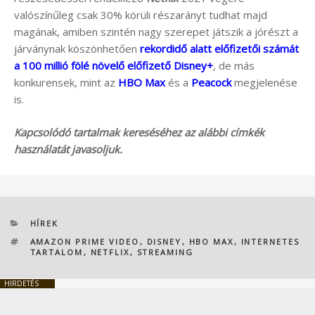
valószínűleg csak 30% körüli részarányt tudhat majd
magának, amiben szintén nagy szerepet játszik a jórészt a
járványnak köszönhetően
rekordidő alatt előfizetői számát
a 100 millió fölé növelő előfizető Disney+
, de más
konkurensek, mint az
HBO Max
és a
Peacock
megjelenése
is.
Kapcsolódó tartalmak kereséséhez az alábbi címkék
használatát javasoljuk.
KATEGÓRIÁK
HÍREK
CÍMKÉK
AMAZON PRIME VIDEO
,
DISNEY
,
HBO MAX
,
INTERNETES
TARTALOM
,
NETFLIX
,
STREAMING
HIRDETÉS