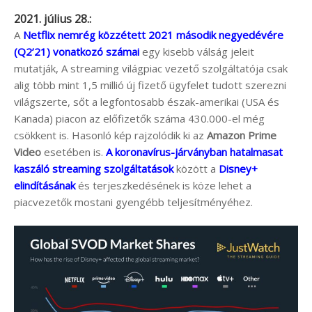
2021. július 28.:
A
Netflix nemrég közzétett 2021 második negyedévére
(Q2’21) vonatkozó számai
egy kisebb válság jeleit
mutatják, A streaming világpiac vezető szolgáltatója csak
alig több mint 1,5 millió új fizető ügyfelet tudott szerezni
világszerte, sőt a legfontosabb észak-amerikai (USA és
Kanada) piacon az előfizetők száma 430.000-el még
csökkent is. Hasonló kép rajzolódik ki az
Amazon Prime
Video
esetében is.
A koronavírus-járványban hatalmasat
kaszáló streaming szolgáltatások
között a
Disney+
elindításának
és terjeszkedésének is köze lehet a
piacvezetők mostani gyengébb teljesítményéhez.