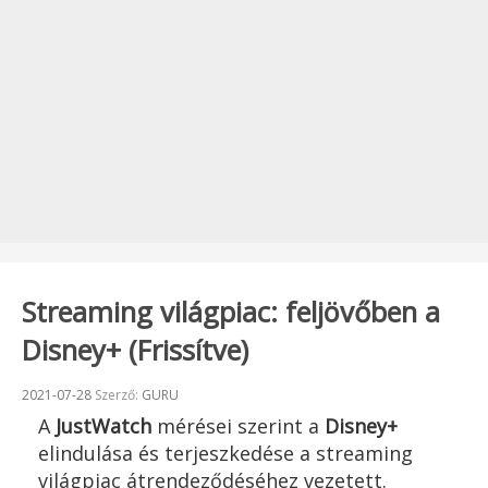
Streaming világpiac: feljövőben a
Disney+ (Frissítve)
Beküldve:
2021-07-28
Szerző:
GURU
A
JustWatch
mérései szerint a
Disney+
elindulása és terjeszkedése a streaming
világpiac átrendeződéséhez vezetett.