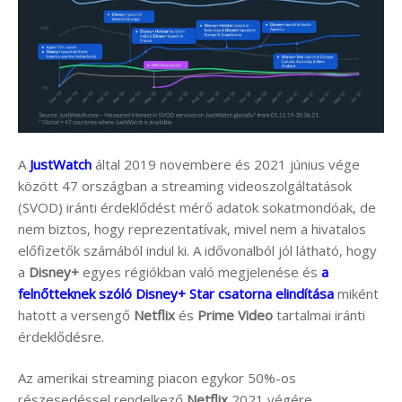
A
JustWatch
által 2019 novembere és 2021 június vége
között 47 országban a streaming videoszolgáltatások
(SVOD) iránti érdeklődést mérő adatok sokatmondóak, de
nem biztos, hogy reprezentatívak, mivel nem a hivatalos
előfizetők számából indul ki. A idővonalból jól látható, hogy
a
Disney+
egyes régiókban való megjelenése és
a
felnőtteknek szóló Disney+ Star csatorna elindítása
miként
hatott a versengő
Netflix
és
Prime Video
tartalmai iránti
érdeklődésre.
Az amerikai streaming piacon egykor 50%-os
részesedéssel rendelkező
Netflix
2021 végére