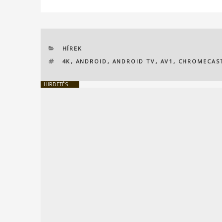
KATEGÓRIÁK
HÍREK
CÍMKÉK
4K
,
ANDROID
,
ANDROID TV
,
AV1
,
CHROMECAS
HIRDETÉS