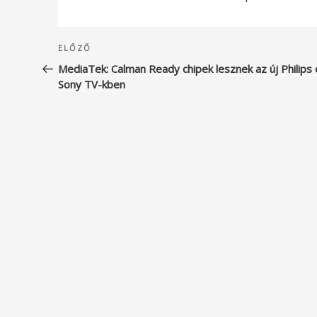
Bejegyzés
Korábbi
ELŐZŐ
navigáció
bejegyzés
MediaTek: Calman Ready chipek lesznek az új Philips 
Sony TV-kben