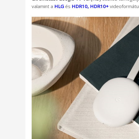
valamint a
HLG
és
HDR10, HDR10+
videoformátu