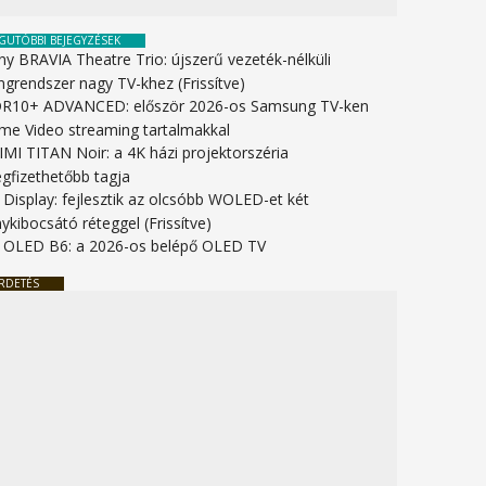
GUTÓBBI BEJEGYZÉSEK
ny BRAVIA Theatre Trio: újszerű vezeték-nélküli
ngrendszer nagy TV-khez (Frissítve)
R10+ ADVANCED: először 2026-os Samsung TV-ken
ime Video streaming tartalmakkal
IMI TITAN Noir: a 4K házi projektorszéria
gfizethetőbb tagja
 Display: fejlesztik az olcsóbb WOLED-et két
ykibocsátó réteggel (Frissítve)
 OLED B6: a 2026-os belépő OLED TV
RDETÉS