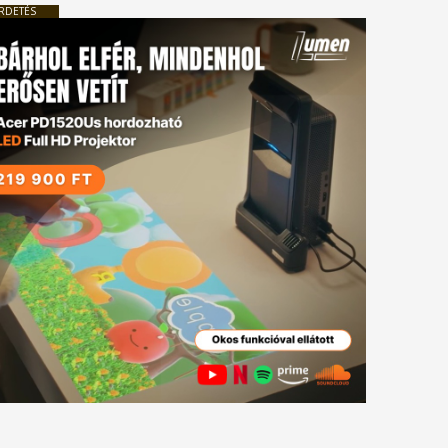
RDETÉS
tkező
gyzés