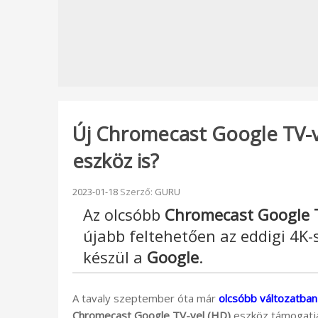
Új Chromecast Google TV-v
eszköz is?
Beküldve:
2023-01-18
Szerző:
GURU
Az olcsóbb
Chromecast Google T
újabb feltehetően az eddigi 4K-
készül a
Google
.
A tavaly szeptember óta már
olcsóbb változatban
Chromecast Google TV-vel (HD)
eszköz támogatja