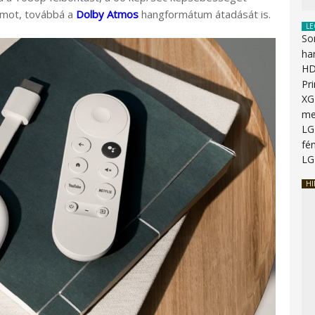
mot, továbbá a
Dolby Atmos
hangformátum átadását is.
LE
So
ha
HD
Pr
XG
me
LG
fén
LG
HI