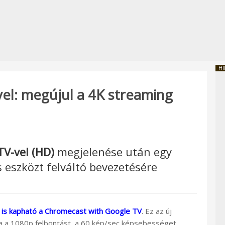
HI
el: megújul a 4K streaming
V-vel (HD)
megjelenése után egy
s eszközt felváltó bevezetésére
 is kapható a Chromecast with Google TV
. Ez az új
 a 1080p felbontást, a 60 kép/sec képsebességet