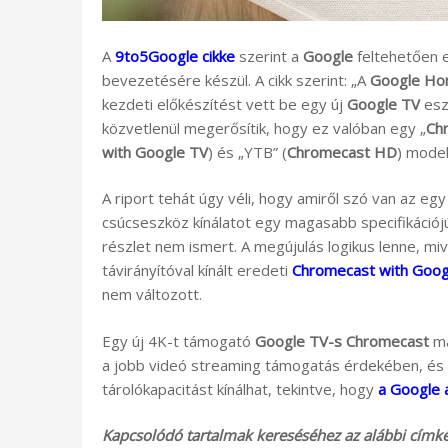
A
9to5Google cikke
szerint a
Google
feltehetően 
bevezetésére készül. A cikk szerint: „A
Google H
kezdeti előkészítést vett be egy új
Google TV
esz
közvetlenül megerősítik, hogy ez valóban egy „
Ch
with Google TV
) és „YTB” (
Chromecast HD
) model
A riport tehát úgy véli, hogy amiről szó van az egy
csúcseszköz kínálatot egy magasabb specifikációjú
részlet nem ismert. A megújulás logikus lenne, mivel
távirányítóval kínált eredeti
Chromecast with Goog
nem változott.
Egy új 4K-t támogató
Google TV-s Chromecast
má
a jobb videó streaming támogatás érdekében, és
tárolókapacitást kínálhat, tekintve, hogy
a Google 
Kapcsolódó tartalmak kereséséhez az alábbi címkék