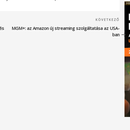
HI
Köve
KÖVETKEZŐ
beje
és
MGM+: az Amazon új streaming szolgáltatása az USA-
ban