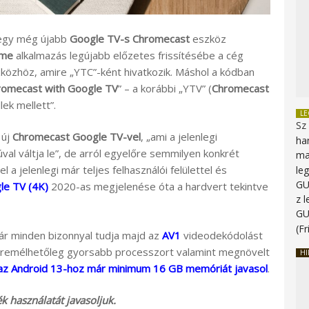
egy még újabb
Google TV-s Chromecast
eszköz
ome
alkalmazás legújabb előzetes frissítésébe a cég
közhöz, amire „YTC”-ként hivatkozik. Máshol a kódban
romecast with Google TV
” – a korábbi „YTV” (
Chromecast
lek mellett”.
L
Sz
 új
Chromecast Google TV-vel
, „ami a jelenlegi
ha
val váltja le”, de arról egyelőre semmilyen konkrét
ma
 a jelenlegi már teljes felhasználói felülettel és
le
G
le TV (4K)
2020-as megjelenése óta a hardvert tekintve
z 
G
(Fr
r minden bizonnyal tudja majd az
AV1
videodekódolást
 remélhetőleg gyorsabb processzort valamint megnövelt
HI
az Android 13-hoz már minimum 16 GB memóriát javasol
.
 használatát javasoljuk.