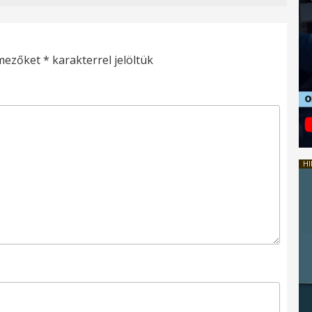
 mezőket
*
karakterrel jelöltük
HI