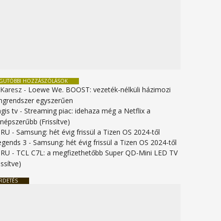
EGUTÓBBI HOZZÁSZÓLÁSOK
 Karesz
-
Loewe We. BOOST: vezeték-nélküli házimozi
ngrendszer egyszerűen
gis tv
-
Streaming piac: idehaza még a Netflix a
gnépszerűbb (Frissítve)
URU
-
Samsung: hét évig frissül a Tizen OS 2024-től
legends 3
-
Samsung: hét évig frissül a Tizen OS 2024-től
URU
-
TCL C7L: a megfizethetőbb Super QD-Mini LED TV
issítve)
RDETÉS