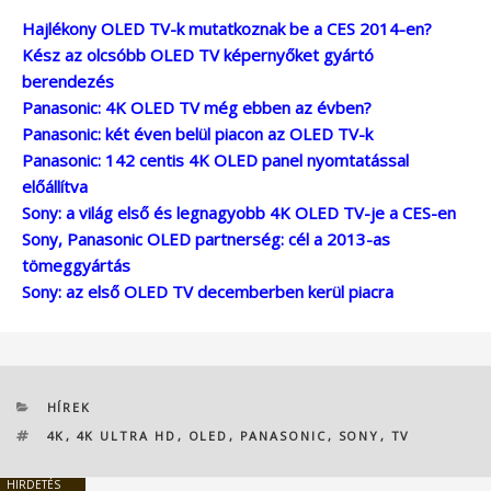
Hajlékony OLED TV-k mutatkoznak be a CES 2014-en?
Kész az olcsóbb OLED TV képernyőket gyártó
berendezés
Panasonic: 4K OLED TV még ebben az évben?
Panasonic: két éven belül piacon az OLED TV-k
Panasonic: 142 centis 4K OLED panel nyomtatással
előállítva
Sony: a világ első és legnagyobb 4K OLED TV-je a CES-en
Sony, Panasonic OLED partnerség: cél a 2013-as
tömeggyártás
Sony: az első OLED TV decemberben kerül piacra
KATEGÓRIÁK
HÍREK
CÍMKÉK
4K
,
4K ULTRA HD
,
OLED
,
PANASONIC
,
SONY
,
TV
HIRDETÉS