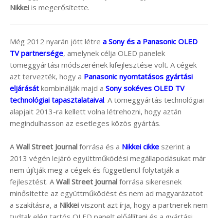
Nikkei
is megerősítette.
Még 2012 nyarán jött létre
a Sony és a Panasonic OLED
TV partnersége
, amelynek célja OLED panelek
tömeggyártási módszerének kifejlesztése volt. A cégek
azt tervezték, hogy a
Panasonic nyomtatásos gyártási
eljárását
kombinálják majd a
Sony sokéves OLED TV
technológiai tapasztalataival
. A tömeggyártás technológiai
alapjait 2013-ra kellett volna létrehozni, hogy aztán
megindulhasson az esetleges közös gyártás.
A
Wall Street Journal
forrása és a
Nikkei cikke
szerint a
2013 végén lejáró együttműködési megállapodásukat már
nem újítják meg a cégek és függetlenül folytatják a
fejlesztést. A
Wall Street Journal
forrása sikeresnek
minősítette az együttműködést és nem ad magyarázatot
a szakításra, a
Nikkei
viszont azt írja, hogy a partnerek nem
tudtak elég tartós OLED panelt előállítani és a gyártási