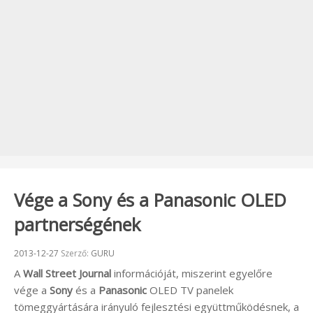
Vége a Sony és a Panasonic OLED
partnerségének
Beküldve:
2013-12-27
Szerző:
GURU
A
Wall Street Journal
információját, miszerint egyelőre
vége a
Sony
és a
Panasonic
OLED TV panelek
tömeggyártására irányuló fejlesztési együttműködésnek, a