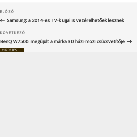
Bejegyzés
Korábbi
ELŐZŐ
navigáció
bejegyzés
Samsung: a 2014-es TV-k ujjal is vezérelhetőek lesznek
Következő
KÖVETKEZŐ
bejegyzés
BenQ W7500: megújult a márka 3D házi-mozi csúcsvetítője
HIRDETÉS