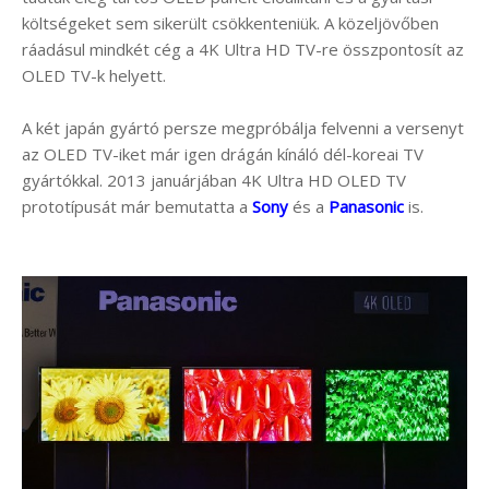
költségeket sem sikerült csökkenteniük. A közeljövőben
ráadásul mindkét cég a 4K Ultra HD TV-re összpontosít az
OLED TV-k helyett.
A két japán gyártó persze megpróbálja felvenni a versenyt
az OLED TV-iket már igen drágán kínáló dél-koreai TV
gyártókkal. 2013 januárjában 4K Ultra HD OLED TV
prototípusát már bemutatta a
Sony
és a
Panasonic
is.