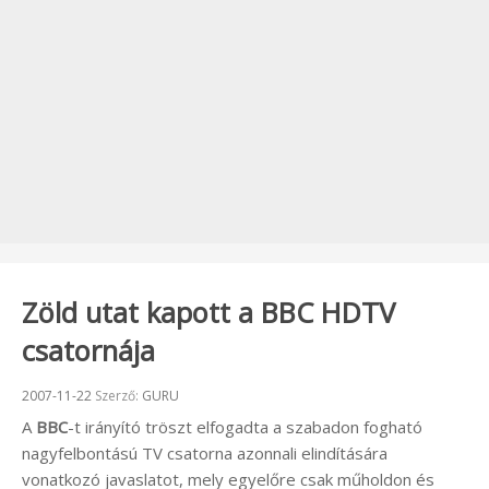
Zöld utat kapott a BBC HDTV
csatornája
Beküldve:
2007-11-22
Szerző:
GURU
A
BBC
-t irányító tröszt elfogadta a szabadon fogható
nagyfelbontású TV csatorna azonnali elindítására
vonatkozó javaslatot, mely egyelőre csak műholdon és