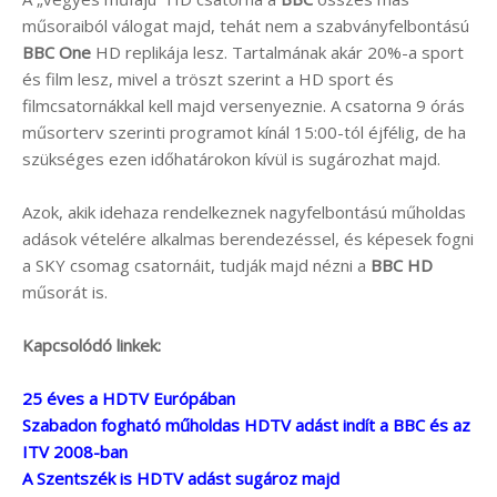
műsoraiból válogat majd, tehát nem a szabványfelbontású
BBC One
HD replikája lesz. Tartalmának akár 20%-a sport
és film lesz, mivel a tröszt szerint a HD sport és
filmcsatornákkal kell majd versenyeznie. A csatorna 9 órás
műsorterv szerinti programot kínál 15:00-tól éjfélig, de ha
szükséges ezen időhatárokon kívül is sugározhat majd.
Azok, akik idehaza rendelkeznek nagyfelbontású műholdas
adások vételére alkalmas berendezéssel, és képesek fogni
a SKY csomag csatornáit, tudják majd nézni a
BBC HD
műsorát is.
Kapcsolódó linkek:
25 éves a HDTV Európában
Szabadon fogható műholdas HDTV adást indít a BBC és az
ITV 2008-ban
A Szentszék is HDTV adást sugároz majd