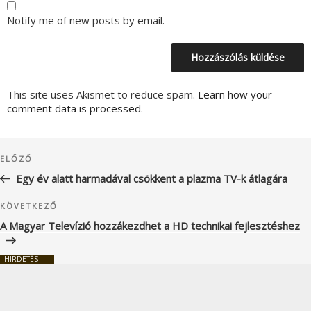
Notify me of new posts by email.
This site uses Akismet to reduce spam.
Learn how your
comment data is processed.
Bejegyzés
Korábbi
ELŐZŐ
navigáció
bejegyzés
Egy év alatt harmadával csökkent a plazma TV-k átlagára
Következő
KÖVETKEZŐ
bejegyzés
A Magyar Televízió hozzákezdhet a HD technikai fejlesztéshez
HIRDETÉS