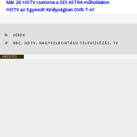
Már 26 HDTV csatorna a SES ASTRA műholdakon
HDTV az Egyesült Királyságban DVB-T-n?
KATEGÓRIÁK
HÍREK
CÍMKÉK
BBC
,
HDTV
,
NAGYFELBONTÁSÚ TELEVÍZIÓZÁS
,
TV
HIRDETÉS