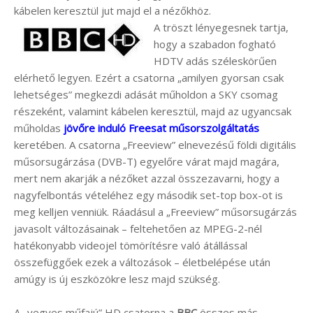
kábelen keresztül jut majd el a nézőkhöz.
A tröszt lényegesnek tartja,
hogy a szabadon fogható
HDTV adás széleskörűen
elérhető legyen. Ezért a csatorna „amilyen gyorsan csak
lehetséges” megkezdi adását műholdon a SKY csomag
részeként, valamint kábelen keresztül, majd az ugyancsak
műholdas
jövőre induló Freesat műsorszolgáltatás
keretében. A csatorna „Freeview” elnevezésű földi digitális
műsorsugárzása (DVB-T) egyelőre várat majd magára,
mert nem akarják a nézőket azzal összezavarni, hogy a
nagyfelbontás vételéhez egy második set-top box-ot is
meg kelljen venniük. Ráadásul a „Freeview” műsorsugárzás
javasolt változásainak – feltehetően az MPEG-2-nél
hatékonyabb videojel tömörítésre való átállással
összefüggőek ezek a változások – életbelépése után
amúgy is új eszközökre lesz majd szükség.
A „vegyes műfajú” HD csatorna a
BBC
összes más