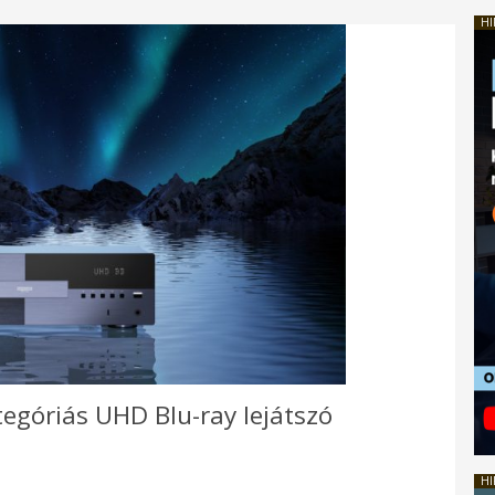
HI
egóriás UHD Blu-ray lejátszó
HI