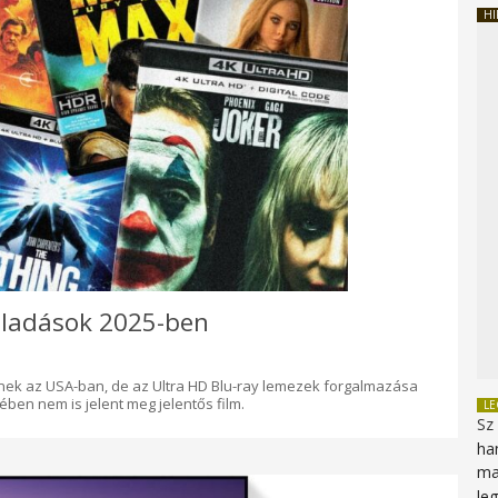
HI
 eladások 2025-ben
nek az USA-ban, de az Ultra HD Blu-ray lemezek forgalmazása
ben nem is jelent meg jelentős film.
L
Sz
ha
ma
le