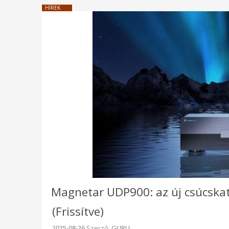
HÍREK
Magnetar UDP900: az új csúcskat
(Frissítve)
Beküldve:
2025-08-26
Szerző:
GURU