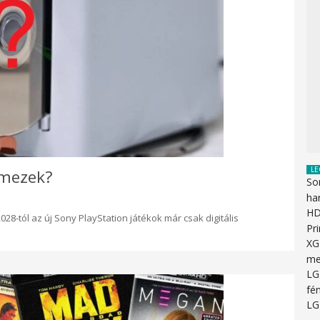
LE
lemezek?
So
ha
HD
028-tól az új Sony PlayStation játékok már csak digitális
Pr
XG
me
LG
fén
LG