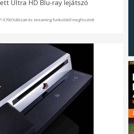
tt Ultra HD Blu-ray lejátszó
P-X700 hálózati és streaming funkcióitól megfosztott
HI