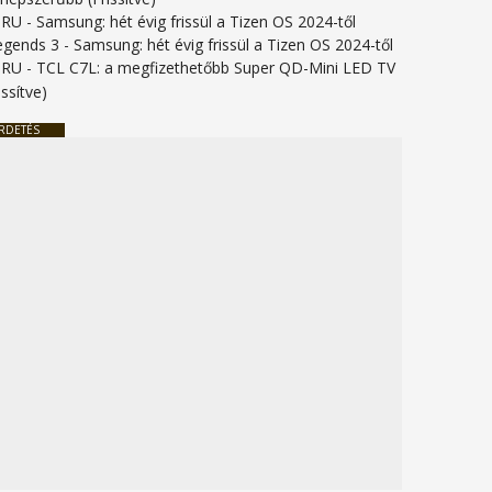
URU
-
Samsung: hét évig frissül a Tizen OS 2024-től
legends 3
-
Samsung: hét évig frissül a Tizen OS 2024-től
URU
-
TCL C7L: a megfizethetőbb Super QD-Mini LED TV
issítve)
RDETÉS