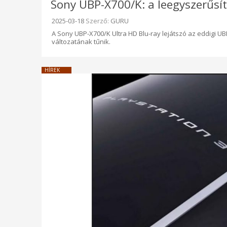
Sony UBP-X700/K: a leegyszerűsíte
Beküldve:
2025-03-18
Szerző:
GURU
A Sony UBP-X700/K Ultra HD Blu-ray lejátszó az eddigi UB
változatának tűnik.
HÍREK