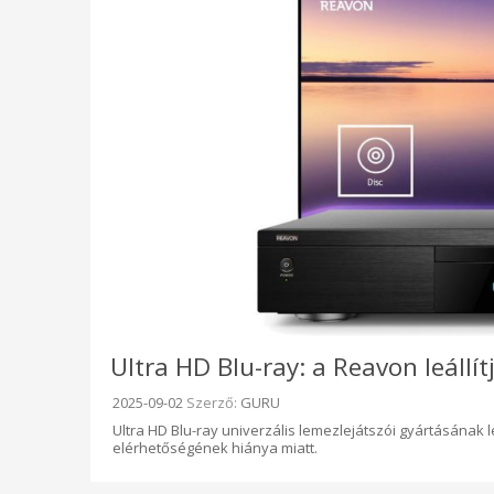
Ultra HD Blu-ray: a Reavon leállít
Beküldve:
2025-09-02
Szerző:
GURU
Ultra HD Blu-ray univerzális lemezlejátszói gyártásának 
elérhetőségének hiánya miatt.