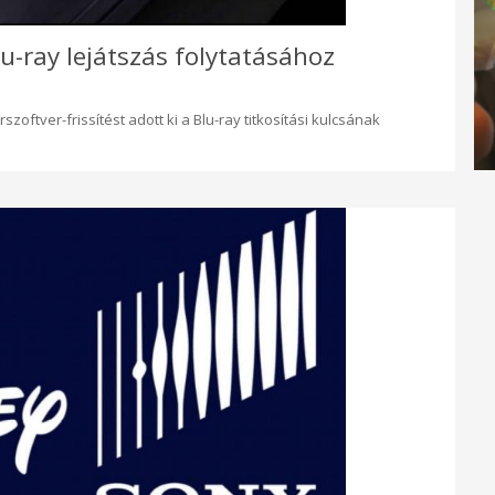
lu-ray lejátszás folytatásához
oftver-frissítést adott ki a Blu-ray titkosítási kulcsának