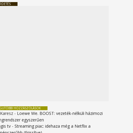
RDETÉS
EGUTÓBBI HOZZÁSZÓLÁSOK
 Karesz
-
Loewe We. BOOST: vezeték-nélküli házimozi
ngrendszer egyszerűen
gis tv
-
Streaming piac: idehaza még a Netflix a
gnépszerűbb (Frissítve)