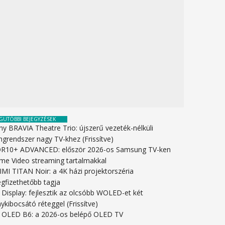
GUTÓBBI BEJEGYZÉSEK
ny BRAVIA Theatre Trio: újszerű vezeték-nélküli
ngrendszer nagy TV-khez (Frissítve)
R10+ ADVANCED: először 2026-os Samsung TV-ken
ime Video streaming tartalmakkal
IMI TITAN Noir: a 4K házi projektorszéria
gfizethetőbb tagja
 Display: fejlesztik az olcsóbb WOLED-et két
ykibocsátó réteggel (Frissítve)
 OLED B6: a 2026-os belépő OLED TV