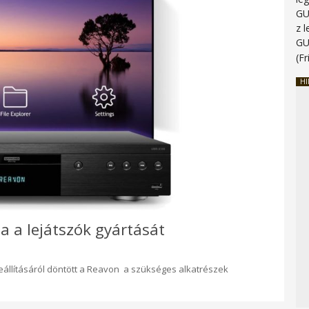
G
z 
G
(Fr
HI
ja a lejátszók gyártását
leállításáról döntött a Reavon a szükséges alkatrészek